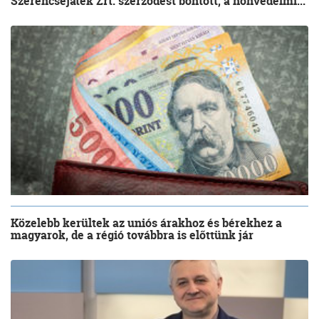
Szerencsejáték Zrt. szerződést bontott, a honvédelmi...
Közelebb kerültek az uniós árakhoz és bérekhez a
magyarok, de a régió továbbra is előttünk jár