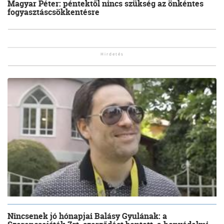
Magyar Péter: péntektől nincs szükség az önkéntes
fogyasztáscsökkentésre
Nincsenek jó hónapjai Balásy Gyulának: a