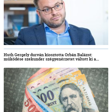
Huth Gergely durván kiosztotta Orbán Balázst:
működése szekunder szégyenérzetet váltott ki a...