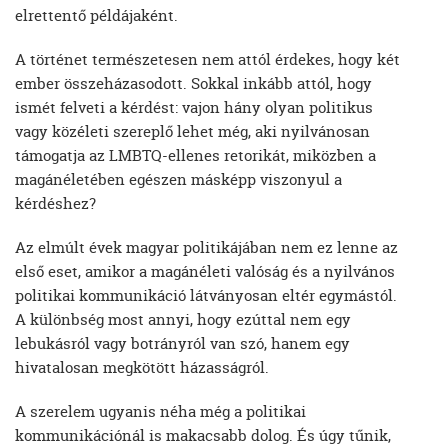
elrettentő példájaként.
A történet természetesen nem attól érdekes, hogy két
ember összeházasodott. Sokkal inkább attól, hogy
ismét felveti a kérdést: vajon hány olyan politikus
vagy közéleti szereplő lehet még, aki nyilvánosan
támogatja az LMBTQ-ellenes retorikát, miközben a
magánéletében egészen másképp viszonyul a
kérdéshez?
Az elmúlt évek magyar politikájában nem ez lenne az
első eset, amikor a magánéleti valóság és a nyilvános
politikai kommunikáció látványosan eltér egymástól.
A különbség most annyi, hogy ezúttal nem egy
lebukásról vagy botrányról van szó, hanem egy
hivatalosan megkötött házasságról.
A szerelem ugyanis néha még a politikai
kommunikációnál is makacsabb dolog. És úgy tűnik,