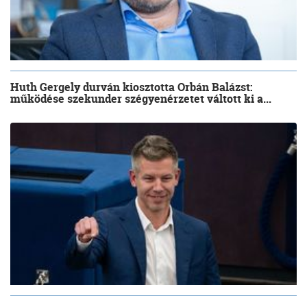
Huth Gergely durván kiosztotta Orbán Balázst:
működése szekunder szégyenérzetet váltott ki a...