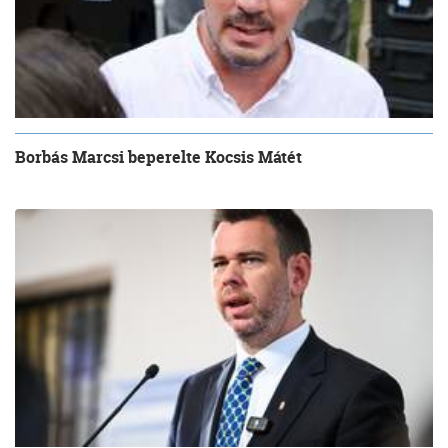
Borbás Marcsi beperelte Kocsis Mátét