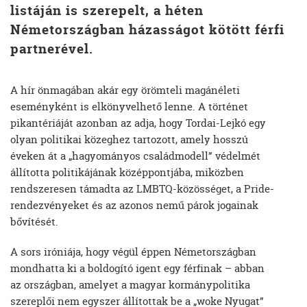
listáján is szerepelt, a héten
Németországban házasságot kötött férfi
partnerével.
A hír önmagában akár egy örömteli magánéleti
eseményként is elkönyvelhető lenne. A történet
pikantériáját azonban az adja, hogy Tordai-Lejkó egy
olyan politikai közeghez tartozott, amely hosszú
éveken át a „hagyományos családmodell” védelmét
állította politikájának középpontjába, miközben
rendszeresen támadta az LMBTQ-közösséget, a Pride-
rendezvényeket és az azonos nemű párok jogainak
bővítését.
A sors iróniája, hogy végül éppen Németországban
mondhatta ki a boldogító igent egy férfinak – abban
az országban, amelyet a magyar kormánypolitika
szereplői nem egyszer állítottak be a „woke Nyugat”