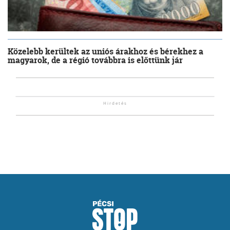
Közelebb kerültek az uniós árakhoz és bérekhez a
magyarok, de a régió továbbra is előttünk jár