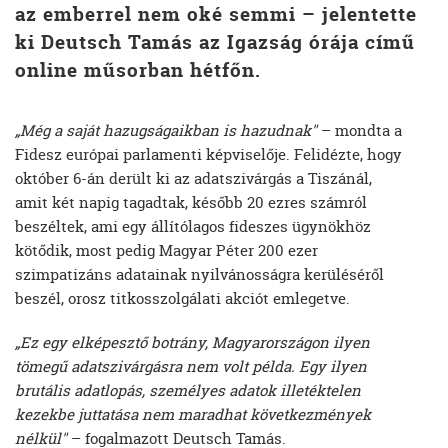
az emberrel nem oké semmi – jelentette
ki Deutsch Tamás az Igazság órája című
online műsorban hétfőn.
„Még a saját hazugságaikban is hazudnak"
– mondta a
Fidesz európai parlamenti képviselője. Felidézte, hogy
október 6-án derült ki az adatszivárgás a Tiszánál,
amit két napig tagadtak, később 20 ezres számról
beszéltek, ami egy állítólagos fideszes ügynökhöz
kötődik, most pedig Magyar Péter 200 ezer
szimpatizáns adatainak nyilvánosságra kerüléséről
beszél, orosz titkosszolgálati akciót emlegetve.
„Ez egy elképesztő botrány, Magyarországon ilyen
tömegű adatszivárgásra nem volt példa. Egy ilyen
brutális adatlopás, személyes adatok illetéktelen
kezekbe juttatása nem maradhat következmények
nélkül"
– fogalmazott Deutsch Tamás.