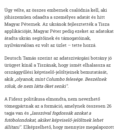
Úgy vélte, az összes embernek csalódnia kell, aki
jóhiszeműen odaadta a személyes adatát és hitt
Magyar Péternek. Az ukránok fejlesztették a Tisza
applikációját, Magyar Péter pedig ezeket az adatokat
átadta ukrán segítőinek és támogatóinak,
nyilvánvalóan ez volt az üzlet – tette hozzá.
Deutsch Tamás szerint az adatszivárgási botrány jó
ürügyet kínál a Tiszának, hogy ismét elhalassza az
országgyűlési képviselő-jelöltjeinek bemutatását,
akik
„olyanok, mint Columbo felesége. Beszélnek
róluk, de nem látta őket senki".
A Fidesz politikusa elmondta, nem nevezhető
tömegpártnak az a formáció, amelynek összesen 26
tagja van és
„lasszóval fogdossák azokat a
futóbolondokat, akiket képviselő-jelöltnek lehet
állítani"
. Elképzelhető, hogy mennyire megalapozott