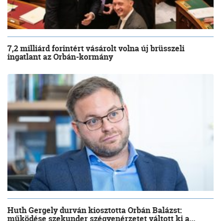
7,2 milliárd forintért vásárolt volna új brüsszeli
ingatlant az Orbán-kormány
Huth Gergely durván kiosztotta Orbán Balázst:
működése szekunder szégyenérzetet váltott ki a...