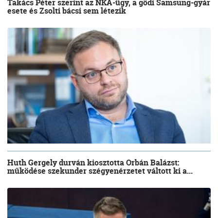
Takács Péter szerint az NKA-ügy, a gödi Samsung-gyár
esete és Zsolti bácsi sem létezik
Huth Gergely durván kiosztotta Orbán Balázst:
működése szekunder szégyenérzetet váltott ki a...