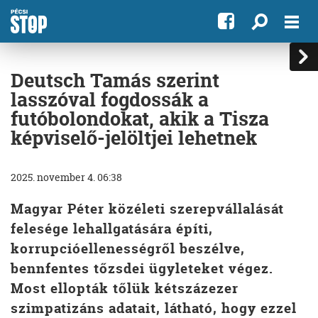
Deutsch Tamás szerint
lasszóval fogdossák a
futóbolondokat, akik a Tisza
képviselő-jelöltjei lehetnek
2025. november 4. 06:38
Magyar Péter közéleti szerepvállalását
felesége lehallgatására építi,
korrupcióellenességről beszélve,
bennfentes tőzsdei ügyleteket végez.
Most ellopták tőlük kétszázezer
szimpatizáns adatait, látható, hogy ezzel