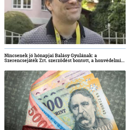
Nincsenek jó hónapjai Balásy Gyulának: a
Szerencsejáték Zrt. szerződést bontott, a honvédelmi...