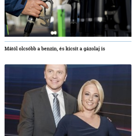
Mától olcsóbb a benzin, és kicsit a gázolaj is