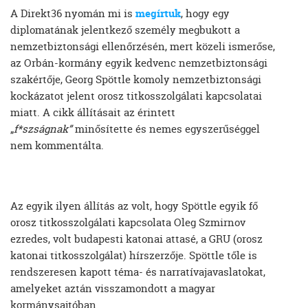
A Direkt36 nyomán mi is
megírtuk
, hogy egy
diplomatának jelentkező személy megbukott a
nemzetbiztonsági ellenőrzésén, mert közeli ismerőse,
az Orbán-kormány egyik kedvenc nemzetbiztonsági
szakértője, Georg Spöttle komoly nemzetbiztonsági
kockázatot jelent orosz titkosszolgálati kapcsolatai
miatt. A cikk állításait az érintett
„
f*szságnak”
minősítette és nemes egyszerűséggel
nem kommentálta.
Az egyik ilyen állítás az volt, hogy Spöttle egyik fő
orosz titkosszolgálati kapcsolata Oleg Szmirnov
ezredes, volt budapesti katonai attasé, a GRU (orosz
katonai titkosszolgálat) hírszerzője. Spöttle tőle is
rendszeresen kapott téma- és narratívajavaslatokat,
amelyeket aztán visszamondott a magyar
kormánysajtóban.