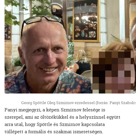
Georg Spöttle Oleg Szmirnov ezredessel (forrás: Panyi Szabol
Panyi megjegyzi, a képen Szmirnov felesége is
szerepel, ami az öltözékükkel és a helyszínnel együtt
arra utal, hogy Spöttle és Szmirnov kapcsolata
túllépett a formális és szakmai ismeretségen.