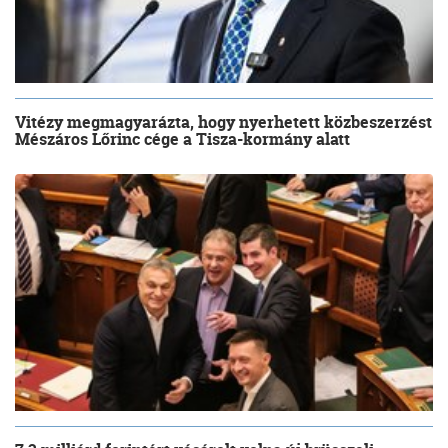
Vitézy megmagyarázta, hogy nyerhetett közbeszerzést
Mészáros Lőrinc cége a Tisza-kormány alatt