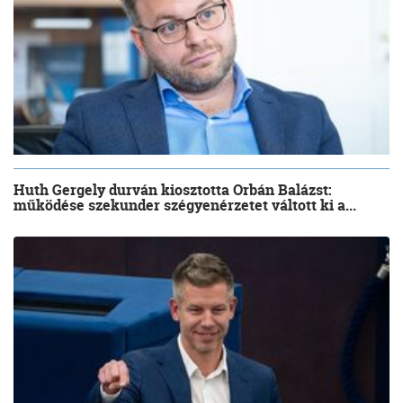
Huth Gergely durván kiosztotta Orbán Balázst:
működése szekunder szégyenérzetet váltott ki a...