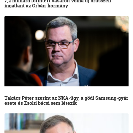
7,2 milliárd forintért vásárolt volna új brüsszeli
ingatlant az Orbán-kormány
Takács Péter szerint az NKA-ügy, a gödi Samsung-gyár
esete és Zsolti bácsi sem létezik