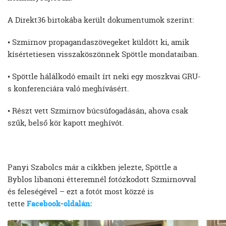
A Direkt36 birtokába került dokumentumok szerint:
• Szmirnov propagandaszövegeket küldött ki, amik
kísértetiesen visszaköszönnek Spöttle mondataiban.
• Spöttle hálálkodó emailt írt neki egy moszkvai GRU-
s konferenciára való meghívásért.
• Részt vett Szmirnov búcsúfogadásán, ahova csak
szűk, belső kör kapott meghívót.
Panyi Szabolcs már a cikkben jelezte, Spöttle a
Byblos libanoni étteremnél fotózkodott Szmirnovval
és feleségével – ezt a fotót most közzé is
tette
Facebook-oldalán: