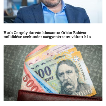
Huth Gergely durván kiosztotta Orbán Balázst:
működése szekunder szégyenérzetet váltott ki a...