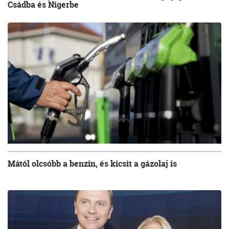
Csádba és Nigerbe
Mától olcsóbb a benzin, és kicsit a gázolaj is