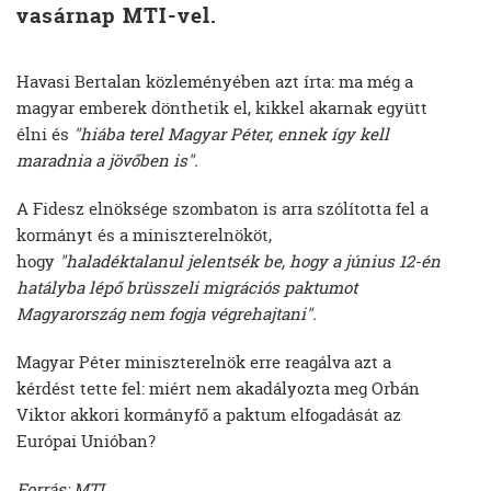
vasárnap MTI-vel.
Havasi Bertalan közleményében azt írta: ma még a
magyar emberek dönthetik el, kikkel akarnak együtt
élni és
"hiába terel Magyar Péter, ennek így kell
maradnia a jövőben is".
A Fidesz elnöksége szombaton is arra szólította fel a
kormányt és a miniszterelnököt,
hogy
"haladéktalanul jelentsék be, hogy a június 12-én
hatályba lépő brüsszeli migrációs paktumot
Magyarország nem fogja végrehajtani".
Magyar Péter miniszterelnök erre reagálva azt a
kérdést tette fel: miért nem akadályozta meg Orbán
Viktor akkori kormányfő a paktum elfogadását az
Európai Unióban?
Forrás: MTI