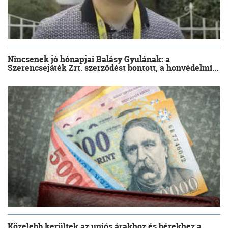
Nincsenek jó hónapjai Balásy Gyulának: a
Szerencsejáték Zrt. szerződést bontott, a honvédelmi...
Közelebb kerültek az uniós árakhoz és bérekhez a