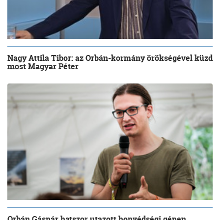
Nagy Attila Tibor: az Orbán-kormány örökségével küzd
most Magyar Péter
Orbán Gáspár hatszor utazott honvédségi gépen