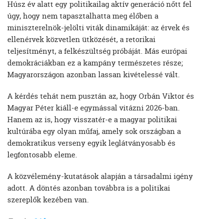
Húsz év alatt egy politikailag aktív generáció nőtt fel
úgy, hogy nem tapasztalhatta meg élőben a
miniszterelnök-jelölti viták dinamikáját: az érvek és
ellenérvek közvetlen ütközését, a retorikai
teljesítményt, a felkészültség próbáját. Más európai
demokráciákban ez a kampány természetes része;
Magyarországon azonban lassan kivételessé vált.
A kérdés tehát nem pusztán az, hogy Orbán Viktor és
Magyar Péter kiáll-e egymással vitázni 2026-ban.
Hanem az is, hogy visszatér-e a magyar politikai
kultúrába egy olyan műfaj, amely sok országban a
demokratikus verseny egyik leglátványosabb és
legfontosabb eleme.
A közvélemény-kutatások alapján a társadalmi igény
adott. A döntés azonban továbbra is a politikai
szereplők kezében van.