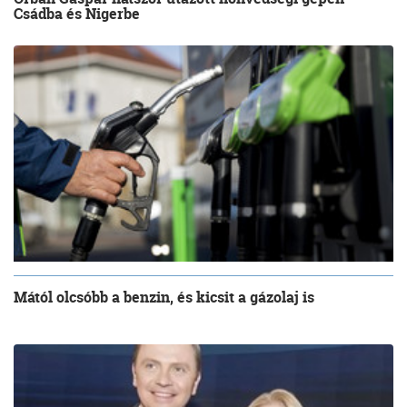
Csádba és Nigerbe
Mától olcsóbb a benzin, és kicsit a gázolaj is