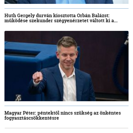
Huth Gergely durván kiosztotta Orbán Balázst:
működése szekunder szégyenérzetet váltott ki a...
Magyar Péter: péntektől nincs szükség az önkéntes
fogyasztáscsökkentésre