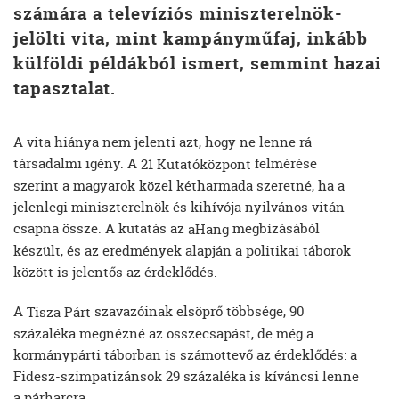
számára a televíziós miniszterelnök-
jelölti vita, mint kampányműfaj, inkább
külföldi példákból ismert, semmint hazai
tapasztalat.
A vita hiánya nem jelenti azt, hogy ne lenne rá
társadalmi igény. A
felmérése
21 Kutatóközpont
szerint a magyarok közel kétharmada szeretné, ha a
jelenlegi miniszterelnök és kihívója nyilvános vitán
csapna össze. A kutatás az
megbízásából
aHang
készült, és az eredmények alapján a politikai táborok
között is jelentős az érdeklődés.
A
szavazóinak elsöprő többsége, 90
Tisza Párt
százaléka megnézné az összecsapást, de még a
kormánypárti táborban is számottevő az érdeklődés: a
Fidesz-szimpatizánsok 29 százaléka is kíváncsi lenne
a párharcra.