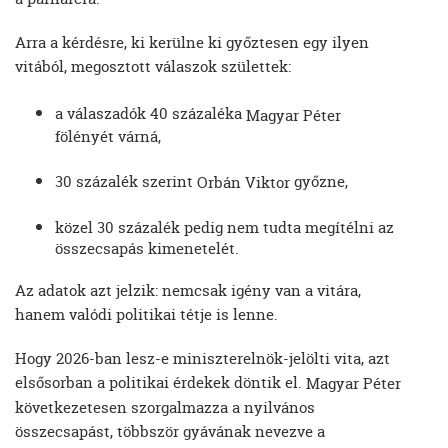
Arra a kérdésre, ki kerülne ki győztesen egy ilyen
vitából, megosztott válaszok születtek:
a válaszadók 40 százaléka
Magyar Péter
fölényét várná,
30 százalék szerint
győzne,
Orbán Viktor
közel 30 százalék pedig nem tudta megítélni az
összecsapás kimenetelét.
Az adatok azt jelzik: nemcsak igény van a vitára,
hanem valódi politikai tétje is lenne.
Hogy 2026-ban lesz-e miniszterelnök-jelölti vita, azt
elsősorban a politikai érdekek döntik el.
Magyar Péter
következetesen szorgalmazza a nyilvános
összecsapást, többször gyávának nevezve a