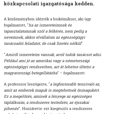
közkapcsolati igazgatósága kedden.
A közleményben idézték a biokémikust, aki úgy
fogalmazott, "
ha az ismereteimnek és
tapasztalatomnak szól a felkérés, nem pedig a
nevemnek, akkor elvállalom az egészségügyi
tanácsadói feladatot, de csak fizetés nélkül
".
"
Amiről ismereteim vannak, arról tudok tanácsot adni.
Például ami jó az amerikai vagy a németországi
egészségügyi rendszerben, azt át lehetne ültetni a
magyarországi betegellátásba
" – fogalmazott.
A professzor leszögezte, "
a legfontosabb tennivaló az,
amit az emberek maguk is megtehetnek önmagukért.
Ez a megelőzés, aminek a lényege az egészséges
táplálkozás, a rendszeres testedzés, az éjszakai
pihenés
". Hozzátette: ezt kiegészíti a rendszeres