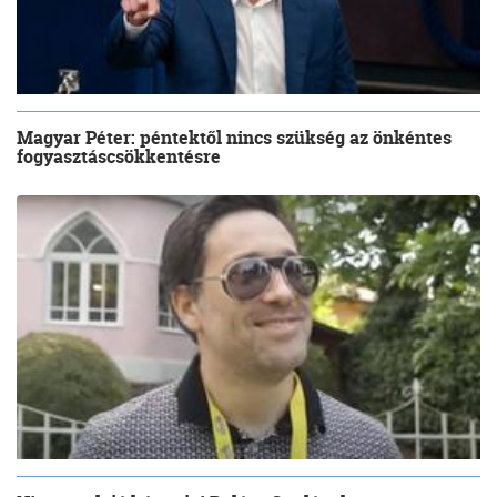
Magyar Péter: péntektől nincs szükség az önkéntes
fogyasztáscsökkentésre