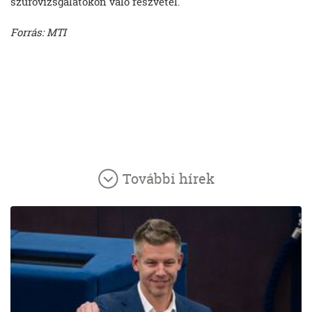
szűrővizsgálatokon való részvétel.
Forrás: MTI
További hírek