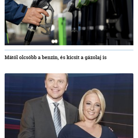
Mától olcsóbb a benzin, és kicsit a gázolaj is