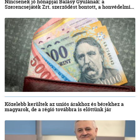
Nincsenek jó hónapjai Balásy Gyulának: a
Szerencsejáték Zrt. szerződést bontott, a honvédelmi...
Közelebb kerültek az uniós árakhoz és bérekhez a
magyarok, de a régió továbbra is előttünk jár