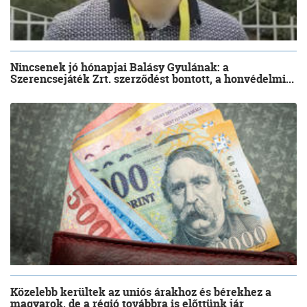
Nincsenek jó hónapjai Balásy Gyulának: a
Szerencsejáték Zrt. szerződést bontott, a honvédelmi...
Közelebb kerültek az uniós árakhoz és bérekhez a
magyarok, de a régió továbbra is előttünk jár