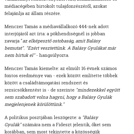
médiacégében birtokolt tulajdonrészéről, azokat
felajánlja az állam részére.
Menczer Tamás a médiavállalkozó 444-nek adott
interjújáról azt írta: a pökhendiségnél is jobban
zavarja "
az elképesztő ostobaság, amit Balásy
bemutat". "Ezért vesztettünk. A Balásy Gyulákat már
nem bírtuk el"
- hangsúlyozta.
Menczer Tamás kiemelte: az elmúlt 16 évnek számos
fontos eredménye van - ezek között említette többek
között a családtámogatási rendszert és
rezsicsökkentést is - de szerinte
"mindezekkel együtt
sem szabadott volna hagyni, hogy a Balásy Gyulák
megjelenjenek körülöttünk."
A politikus posztjában leszögezte: a
"Balásy
Gyulák"
számára nem a Fideszt jelentik, őket sem
korábban, sem most tekintette a közösségük