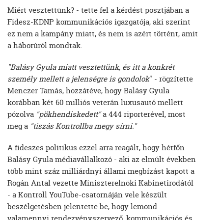
Miért vesztettünk? - tette fel a kérdést posztjában a
Fidesz-KDNP kommunikációs igazgatója, aki szerint
ez nem a kampány miatt, és nem is azért történt, amit
a háborúról mondtak.
"Balásy Gyula miatt vesztettünk, és itt a konkrét
személy mellett a jelenségre is gondolok
" - rögzítette
Menczer Tamás, hozzátéve, hogy Balásy Gyula
korábban két 60 milliós veterán luxusautó mellett
pózolva
"pökhendiskedett"
a 444 riporterével, most
meg a
"tiszás Kontrollba megy sírni."
A fideszes politikus ezzel arra reagált, hogy hétfőn
Balásy Gyula médiavállalkozó - aki az elmúlt években
több mint száz milliárdnyi állami megbízást kapott a
Rogán Antal vezette Miniszterelnöki Kabinetirodától
- a Kontroll YouTube-csatornáján vele készült
beszélgetésben jelentette be, hogy lemond
valamennyi rendezvényszervező, kommunikációs és