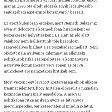
azonban megérkezett az igazi drámai fordulat: ekkor
már az „1990 óta eltelt időszak egyik legsúlyosabb
sajtószabadságot érintő botrányáról” beszélt.
Ez azért különösen érdekes, mert Németh Balázs tíz
éven át dolgozott a közmédiában híradósként és
főszerkesztő-helyettesként. Ez alatt az idő alatt
valahogy nem hallhattunk tőle hasonlóan
szenvedélyes kiállást a sajtószabadság mellett. Nem
okozott nála nyilvános dilemmát az ellenzéki
politikusok ritka szerepeltetése, a kormányzati
narratíva dominanciája vagy éppen az MTVA
működését érő nemzetközi kritikák sem.
Most viszont egy levágott köztársasági elnök akkora
traumát jelentett, hogy hirtelen előkerült a független
közmédia iránti mély aggodalom. A magyar
politikában ritka az ilyen gyors és látványos
megvilágosodás, bár kétségtelenül mindig jó látni,