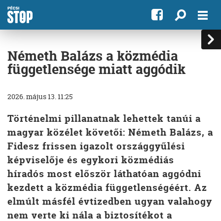
Németh Balázs a közmédia
függetlensége miatt aggódik
2026. május 13. 11:25
Történelmi pillanatnak lehettek tanúi a
magyar közélet követői: Németh Balázs, a
Fidesz frissen igazolt országgyűlési
képviselője és egykori közmédiás
híradós most először láthatóan aggódni
kezdett a közmédia függetlenségéért. Az
elmúlt másfél évtizedben ugyan valahogy
nem verte ki nála a biztosítékot a