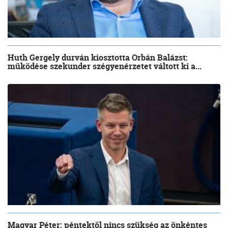
Huth Gergely durván kiosztotta Orbán Balázst:
működése szekunder szégyenérzetet váltott ki a...
Magyar Péter: péntektől nincs szükség az önkéntes