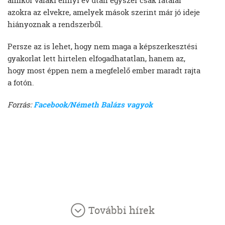
amikor valaki ennyi év után egyszer csak rátalál
azokra az elvekre, amelyek mások szerint már jó ideje
hiányoznak a rendszerből.
Persze az is lehet, hogy nem maga a képszerkesztési
gyakorlat lett hirtelen elfogadhatatlan, hanem az,
hogy most éppen nem a megfelelő ember maradt rajta
a fotón.
Forrás:
Facebook/Németh Balázs vagyok
További hírek