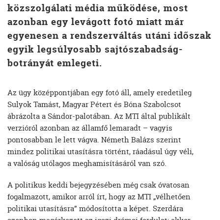
közszolgálati média működése, most
azonban egy levágott fotó miatt már
egyenesen a rendszerváltás utáni időszak
egyik legsúlyosabb sajtószabadság-
botrányát emlegeti.
Az ügy középpontjában egy fotó áll, amely eredetileg
Sulyok Tamást, Magyar Pétert és Bóna Szabolcsot
ábrázolta a Sándor-palotában. Az MTI által publikált
verzióról azonban az államfő lemaradt – vagyis
pontosabban le lett vágva. Németh Balázs szerint
mindez politikai utasításra történt, ráadásul úgy véli,
a valóság utólagos meghamisításáról van szó.
A politikus keddi bejegyzésében még csak óvatosan
fogalmazott, amikor arról írt, hogy az MTI „vélhetően
politikai utasításra” módosította a képet. Szerdára