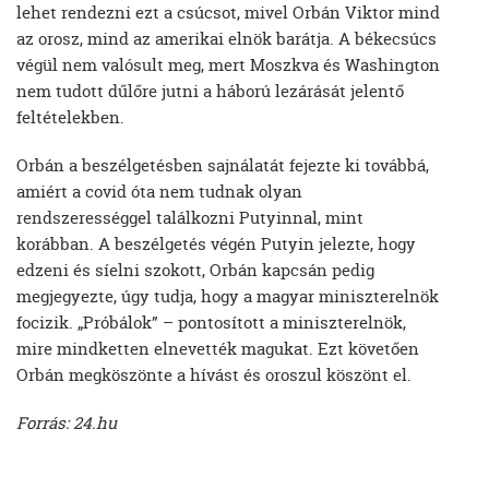
lehet rendezni ezt a csúcsot, mivel Orbán Viktor mind
az orosz, mind az amerikai elnök barátja. A békecsúcs
végül nem valósult meg, mert Moszkva és Washington
nem tudott dűlőre jutni a háború lezárását jelentő
feltételekben.
Orbán a beszélgetésben sajnálatát fejezte ki továbbá,
amiért a covid óta nem tudnak olyan
rendszerességgel találkozni Putyinnal, mint
korábban. A beszélgetés végén Putyin jelezte, hogy
edzeni és síelni szokott, Orbán kapcsán pedig
megjegyezte, úgy tudja, hogy a magyar miniszterelnök
focizik. „Próbálok” – pontosított a miniszterelnök,
mire mindketten elnevették magukat. Ezt követően
Orbán megköszönte a hívást és oroszul köszönt el.
Forrás: 24.hu