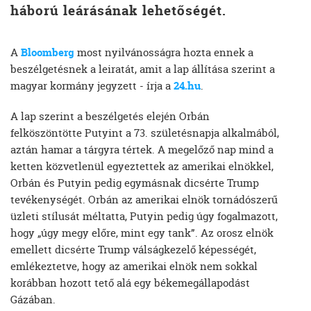
háború leárásának lehetőségét.
A
Bloomberg
most nyilvánosságra hozta ennek a
beszélgetésnek a leiratát, amit a lap állítása szerint a
magyar kormány jegyzett - írja a
24.hu
.
A lap szerint a beszélgetés elején Orbán
felköszöntötte Putyint a 73. születésnapja alkalmából,
aztán hamar a tárgyra tértek. A megelőző nap mind a
ketten közvetlenül egyeztettek az amerikai elnökkel,
Orbán és Putyin pedig egymásnak dicsérte Trump
tevékenységét. Orbán az amerikai elnök tornádószerű
üzleti stílusát méltatta, Putyin pedig úgy fogalmazott,
hogy „úgy megy előre, mint egy tank”. Az orosz elnök
emellett dicsérte Trump válságkezelő képességét,
emlékeztetve, hogy az amerikai elnök nem sokkal
korábban hozott tető alá egy békemegállapodást
Gázában.