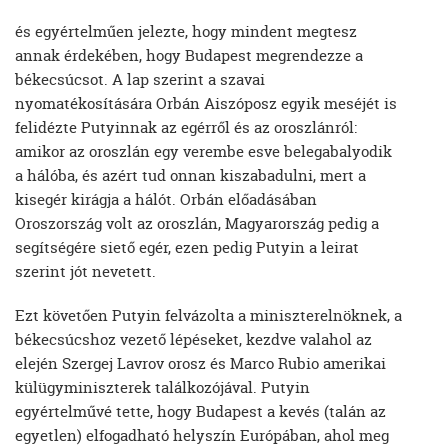
és egyértelműen jelezte, hogy mindent megtesz
annak érdekében, hogy Budapest megrendezze a
békecsúcsot. A lap szerint a szavai
nyomatékosítására Orbán Aiszóposz egyik meséjét is
felidézte Putyinnak az egérről és az oroszlánról:
amikor az oroszlán egy verembe esve belegabalyodik
a hálóba, és azért tud onnan kiszabadulni, mert a
kisegér kirágja a hálót. Orbán előadásában
Oroszország volt az oroszlán, Magyarország pedig a
segítségére siető egér, ezen pedig Putyin a leirat
szerint jót nevetett.
Ezt követően Putyin felvázolta a miniszterelnöknek, a
békecsúcshoz vezető lépéseket, kezdve valahol az
elején Szergej Lavrov orosz és Marco Rubio amerikai
külügyminiszterek találkozójával. Putyin
egyértelművé tette, hogy Budapest a kevés (talán az
egyetlen) elfogadható helyszín Európában, ahol meg