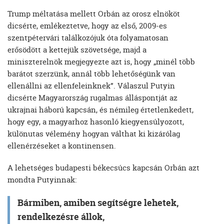
Trump méltatása mellett Orbán az orosz elnököt
dicsérte, emlékeztetve, hogy az első, 2009-es
szentpétervári találkozójuk óta folyamatosan
erősödött a kettejük szövetsége, majd a
miniszterelnök megjegyezte azt is, hogy „minél több
barátot szerzünk, annál több lehetőségünk van
ellenállni az ellenfeleinknek”. Válaszul Putyin
dicsérte Magyarország rugalmas álláspontját az
ukrajnai háború kapcsán, és némileg értetlenkedett,
hogy egy, a magyarhoz hasonló kiegyensúlyozott,
különutas vélemény hogyan válthat ki kizárólag
ellenérzéseket a kontinensen.
A lehetséges budapesti békecsúcs kapcsán Orbán azt
mondta Putyinnak:
Bármiben, amiben segítségre lehetek,
rendelkezésre állok,