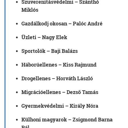
Szuverenitásvédelmi
– Szánthó
Miklós
Gazdálkodj okosan
– Palóc André
Üzleti
– Nagy Elek
Sportolók
– Baji Balázs
Háborúellenes
– Kiss Rajmund
Drogellenes
– Horváth László
Migrációellenes
– Dezső Tamás
Gyermekvédelmi
– Király Nóra
Külhoni magyarok
– Zsigmond Barna
Pál