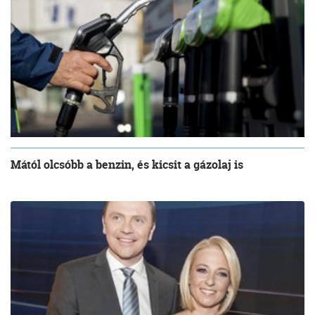
Mától olcsóbb a benzin, és kicsit a gázolaj is