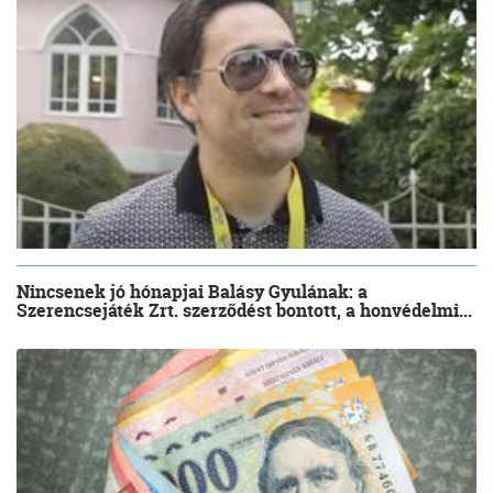
Nincsenek jó hónapjai Balásy Gyulának: a
Szerencsejáték Zrt. szerződést bontott, a honvédelmi...