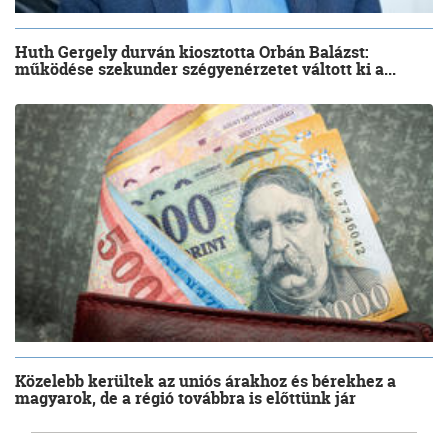
Huth Gergely durván kiosztotta Orbán Balázst:
működése szekunder szégyenérzetet váltott ki a...
Közelebb kerültek az uniós árakhoz és bérekhez a
magyarok, de a régió továbbra is előttünk jár