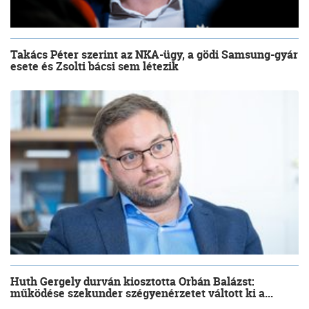
Takács Péter szerint az NKA-ügy, a gödi Samsung-gyár
esete és Zsolti bácsi sem létezik
Huth Gergely durván kiosztotta Orbán Balázst:
működése szekunder szégyenérzetet váltott ki a...