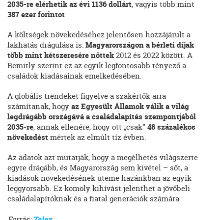
2035-re elérhetik az évi 1136 dollárt
, vagyis több mint
387 ezer forintot
.
A költségek növekedéséhez jelentősen hozzájárult a
lakhatás drágulása is:
Magyarországon a bérleti díjak
több mint kétszeresére nőttek
2012 és 2022 között. A
Remitly szerint ez az egyik legfontosabb tényező a
családok kiadásainak emelkedésében.
A globális trendeket figyelve a szakértők arra
számítanak, hogy
az Egyesült Államok válik a világ
legdrágább országává a családalapítás szempontjából
2035-re
, annak ellenére, hogy ott „csak”
48 százalékos
növekedést
mértek az elmúlt tíz évben.
Az adatok azt mutatják, hogy a megélhetés világszerte
egyre drágább, és Magyarország sem kivétel – sőt, a
kiadások növekedésének üteme hazánkban az egyik
leggyorsabb. Ez komoly kihívást jelenthet a jövőbeli
családalapítóknak és a fiatal generációk számára.
Forrás:
Telex