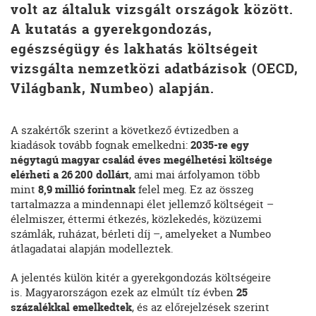
volt az általuk vizsgált országok között.
A kutatás a gyerekgondozás,
egészségügy és lakhatás költségeit
vizsgálta nemzetközi adatbázisok (OECD,
Világbank, Numbeo) alapján.
A szakértők szerint a következő évtizedben a
kiadások tovább fognak emelkedni:
2035-re egy
négytagú magyar család éves megélhetési költsége
elérheti a 26 200 dollárt
, ami mai árfolyamon több
mint
8,9 millió forintnak
felel meg. Ez az összeg
tartalmazza a mindennapi élet jellemző költségeit –
élelmiszer, éttermi étkezés, közlekedés, közüzemi
számlák, ruházat, bérleti díj –, amelyeket a Numbeo
átlagadatai alapján modelleztek.
A jelentés külön kitér a gyerekgondozás költségeire
is. Magyarországon ezek az elmúlt tíz évben
25
százalékkal emelkedtek
, és az előrejelzések szerint