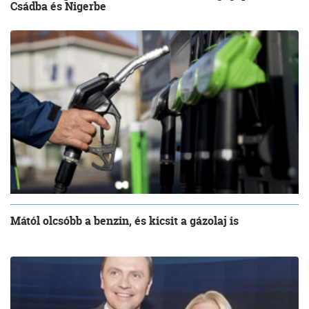
Csádba és Nigerbe
Mától olcsóbb a benzin, és kicsit a gázolaj is