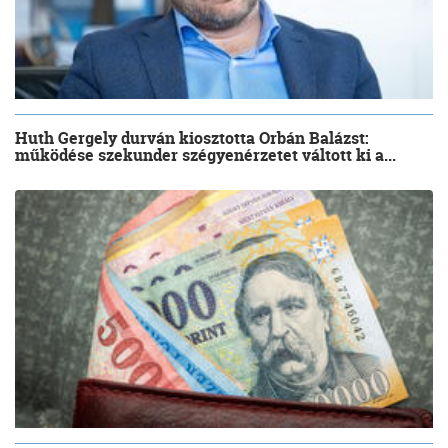
Huth Gergely durván kiosztotta Orbán Balázst:
működése szekunder szégyenérzetet váltott ki a...