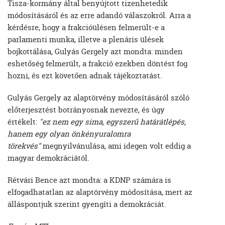
Tisza-kormány által benyújtott tizenhetedik
módosításáról és az erre adandó válaszokról. Arra a
kérdésre, hogy a frakcióülésen felmerült-e a
parlamenti munka, illetve a plenáris ülések
bojkottálása, Gulyás Gergely azt mondta: minden
eshetőség felmerült, a frakció ezekben döntést fog
hozni, és ezt követően adnak tájékoztatást.
Gulyás Gergely az alaptörvény módosításáról szóló
előterjesztést botrányosnak nevezte, és úgy
értékelt:
"ez nem egy sima, egyszerű határátlépés,
hanem egy olyan önkényuralomra
törekvés"
megnyilvánulása, ami idegen volt eddig a
magyar demokráciától.
Rétvári Bence azt mondta: a KDNP számára is
elfogadhatatlan az alaptörvény módosítása, mert az
álláspontjuk szerint gyengíti a demokráciát.