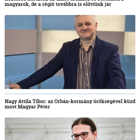
magyarok, de a régió továbbra is előttünk jár
Nagy Attila Tibor: az Orbán-kormány örökségével küzd
most Magyar Péter