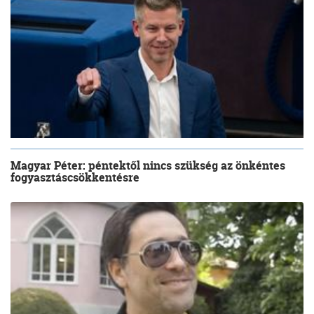
Magyar Péter: péntektől nincs szükség az önkéntes
fogyasztáscsökkentésre