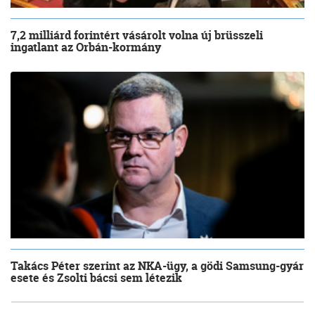
7,2 milliárd forintért vásárolt volna új brüsszeli
ingatlant az Orbán-kormány
Takács Péter szerint az NKA-ügy, a gödi Samsung-gyár
esete és Zsolti bácsi sem létezik