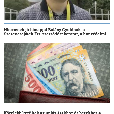
Nincsenek jó hónapjai Balásy Gyulának: a
Szerencsejáték Zrt. szerződést bontott, a honvédelmi...
Közelebb kerültek az uniós árakhoz és bérekhez a