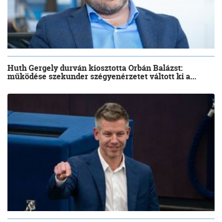
Huth Gergely durván kiosztotta Orbán Balázst:
működése szekunder szégyenérzetet váltott ki a...