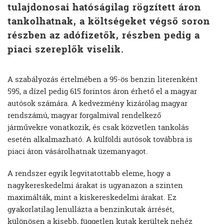
tulajdonosai hatóságilag rögzített áron
tankolhatnak, a költségeket végső soron
részben az adófizetők, részben pedig a
piaci szereplők viselik.
A szabályozás értelmében a 95-ös benzin literenként
595, a dízel pedig 615 forintos áron érhető el a magyar
autósok számára. A kedvezmény kizárólag magyar
rendszámú, magyar forgalmival rendelkező
járművekre vonatkozik, és csak közvetlen tankolás
esetén alkalmazható. A külföldi autósok továbbra is
piaci áron vásárolhatnak üzemanyagot.
A rendszer egyik legvitatottabb eleme, hogy a
nagykereskedelmi árakat is ugyanazon a szinten
maximálták, mint a kiskereskedelmi árakat. Ez
gyakorlatilag lenullázta a benzinkutak árrését,
különösen a kisebb, független kutak kerültek nehéz