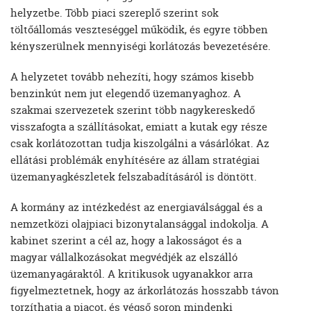
helyzetbe. Több piaci szereplő szerint sok
töltőállomás veszteséggel működik, és egyre többen
kényszerülnek mennyiségi korlátozás bevezetésére.
A helyzetet tovább nehezíti, hogy számos kisebb
benzinkút nem jut elegendő üzemanyaghoz. A
szakmai szervezetek szerint több nagykereskedő
visszafogta a szállításokat, emiatt a kutak egy része
csak korlátozottan tudja kiszolgálni a vásárlókat. Az
ellátási problémák enyhítésére az állam stratégiai
üzemanyagkészletek felszabadításáról is döntött.
A kormány az intézkedést az energiaválsággal és a
nemzetközi olajpiaci bizonytalansággal indokolja. A
kabinet szerint a cél az, hogy a lakosságot és a
magyar vállalkozásokat megvédjék az elszálló
üzemanyagáraktól. A kritikusok ugyanakkor arra
figyelmeztetnek, hogy az árkorlátozás hosszabb távon
torzíthatja a piacot, és végső soron mindenki