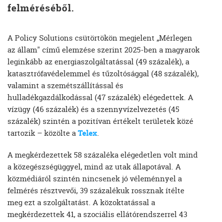
felméréséből.
A Policy Solutions csütörtökön megjelent „Mérlegen
az állam" című elemzése szerint 2025-ben a magyarok
leginkább az energiaszolgáltatással (49 százalék), a
katasztrófavédelemmel és tűzoltósággal (48 százalék),
valamint a szemétszállítással és
hulladékgazdálkodással (47 százalék) elégedettek. A
vízügy (46 százalék) és a szennyvízelvezetés (45
százalék) szintén a pozitívan értékelt területek közé
tartozik – közölte a
Telex
.
A megkérdezettek 58 százaléka elégedetlen volt mind
a közegészségüggyel, mind az utak állapotával. A
közmédiáról szintén nincsenek jó véleménnyel a
felmérés résztvevői, 39 százalékuk rossznak ítélte
meg ezt a szolgáltatást. A közoktatással a
megkérdezettek 41, a szociális ellátórendszerrel 43