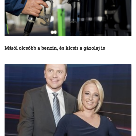
Mától olcsóbb a benzin, és kicsit a gázolaj is