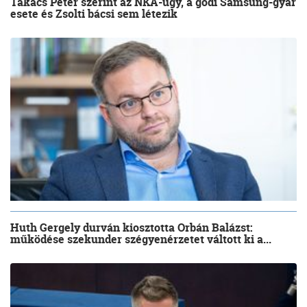
Takács Péter szerint az NKA-ügy, a gödi Samsung-gyár
esete és Zsolti bácsi sem létezik
Huth Gergely durván kiosztotta Orbán Balázst:
működése szekunder szégyenérzetet váltott ki a...