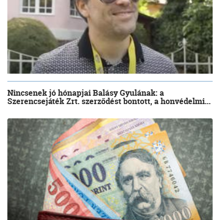
Nincsenek jó hónapjai Balásy Gyulának: a
Szerencsejáték Zrt. szerződést bontott, a honvédelmi...