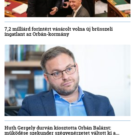
7,2 milliárd forintért vásárolt volna új brüsszeli
ingatlant az Orbán-kormány
Huth Gergely durván kiosztotta Orbán Balázst:
működése szekunder szégyenérzetet váltott ki a...