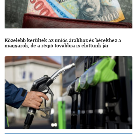
Közelebb kerültek az uniós árakhoz és bérekhez a
magyarok, de a régió továbbra is előttünk jár