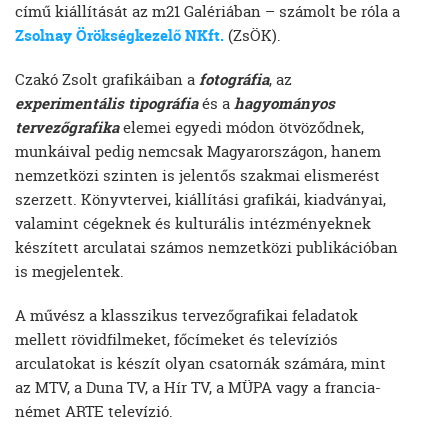
című kiállítását az m21 Galériában – számolt be róla a
Zsolnay Örökségkezelő NKft.
(ZsÖK).
Czakó Zsolt grafikáiban a
fotográfia
, az
experimentális tipográfia
és a
hagyományos
tervezőgrafika
elemei egyedi módon ötvöződnek,
munkáival pedig nemcsak Magyarországon, hanem
nemzetközi szinten is jelentős szakmai elismerést
szerzett. Könyvtervei, kiállítási grafikái, kiadványai,
valamint cégeknek és kulturális intézményeknek
készített arculatai számos nemzetközi publikációban
is megjelentek.
A művész a klasszikus tervezőgrafikai feladatok
mellett rövidfilmeket, főcímeket és televíziós
arculatokat is készít olyan csatornák számára, mint
az MTV, a Duna TV, a Hír TV, a MÜPA vagy a francia-
német ARTE televízió.