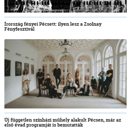
Írország fényei Pécsett: ilyen lesz a Zsolnay
Fényfesztivál
Új független színházi műhely alakult Pécsen, már az
első évad programját is bemutatták