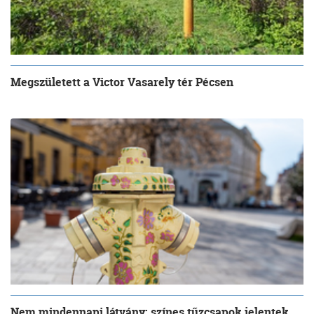
Megszületett a Victor Vasarely tér Pécsen
Nem mindennapi látvány: színes tűzcsapok jelentek