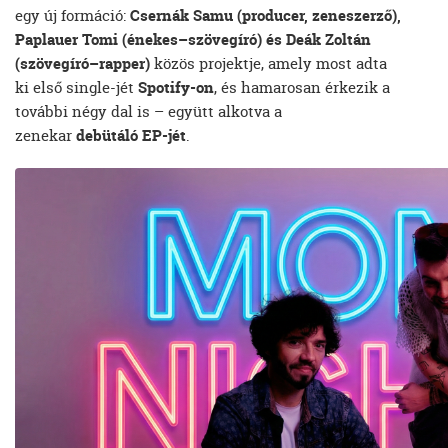
egy új formáció:
Csernák Samu (producer, zeneszerző),
Paplauer Tomi (énekes–szövegíró) és Deák Zoltán
(szövegíró–rapper)
közös projektje, amely most adta
ki első single-jét
Spotify-on
, és hamarosan érkezik a
további négy dal is – együtt alkotva a
zenekar
debütáló EP-jét
.