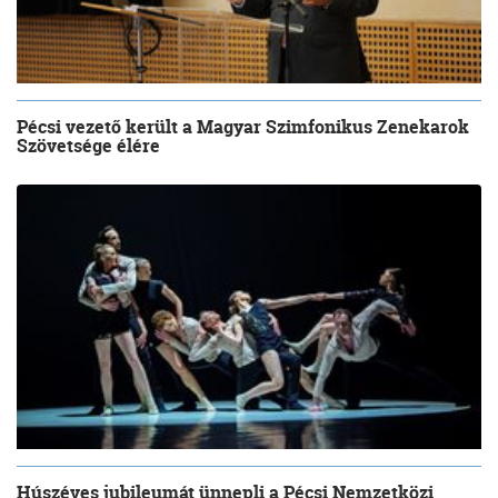
Pécsi vezető került a Magyar Szimfonikus Zenekarok
Szövetsége élére
Húszéves jubileumát ünnepli a Pécsi Nemzetközi