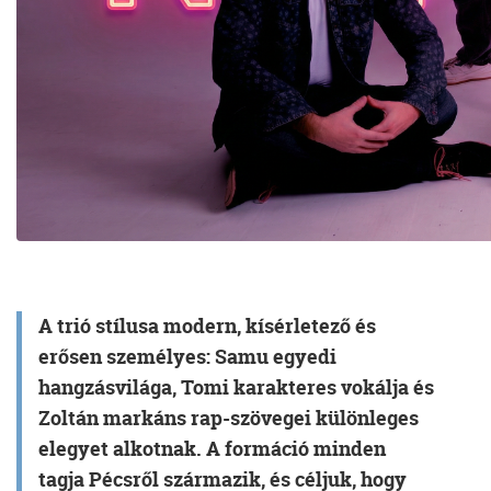
A trió stílusa modern, kísérletező és
erősen személyes: Samu egyedi
hangzásvilága, Tomi karakteres vokálja és
Zoltán markáns rap-szövegei különleges
elegyet alkotnak. A formáció minden
tagja
Pécsről származik
, és céljuk, hogy