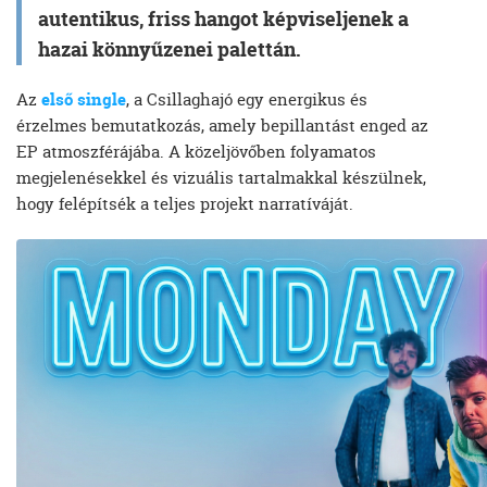
autentikus, friss hangot képviseljenek a
hazai könnyűzenei palettán.
Az
első single
, a Csillaghajó egy energikus és
érzelmes bemutatkozás, amely bepillantást enged az
EP atmoszférájába. A közeljövőben folyamatos
megjelenésekkel és vizuális tartalmakkal készülnek,
hogy felépítsék a teljes projekt narratíváját.