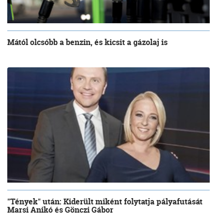
Mától olcsóbb a benzin, és kicsit a gázolaj is
"Tények" után: Kiderült miként folytatja pályafutását
Marsi Anikó és Gönczi Gábor