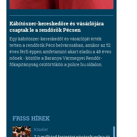
Kábítószer-kereskedőre és vásárlójára
csaptak le a rendőrök Pécsen
Egy kábítószer-kereskedőt és vásárlóját érték
tetten a rendőrök Pécs belvárosában, amikor az 52
éves férfi éppen amfetamint akart eladni a 48 éves
nőnek - közölte a Baranya Vármegyei Rendőr-
főkapitányság csütörtökön a police.hu oldalon.
FRISS HÍREK
Közélet
7,2 milliárd forintért vásárolt volna új