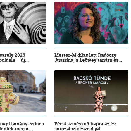
asarely 2026
Mester-M díjas lett Radóczy
oldala – új...
Jusztina, a Leőwey tanára és...
api látvány: színes
Pécsi színésznő kapta az év
lentek meg a...
sorozatszínésze díjat