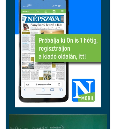
A sport sem maradhat ki, spórolnak
az energiával a pécsi egyesületek
Közélet
Orbán Gáspár hatszor utazott
honvédségi gépen Csádba és Nigerbe