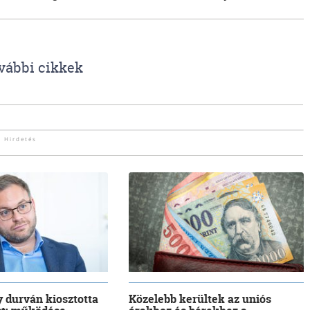
vábbi cikkek
 durván kiosztotta
Közelebb kerültek az uniós