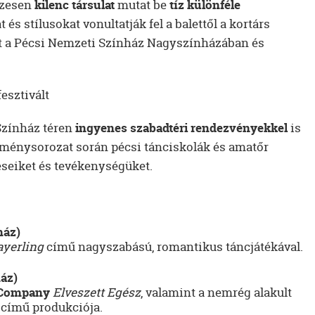
szesen
kilenc társulat
mutat be
tíz különféle
és stílusokat vonultatják fel a balettől a kortárs
at a Pécsi Nemzeti Színház Nagyszínházában és
esztivált
Színház téren
ingyenes szabadtéri rendezvényekkel
is
ménysorozat során pécsi tánciskolák és amatőr
éseiket és tevékenységüket.
ház)
yerling
című nagyszabású, romantikus táncjátékával.
ház)
Company
Elveszett Egész
, valamint a nemrég alakult
című produkciója.