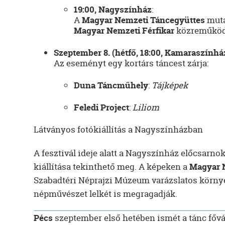
19:00, Nagyszínház
:
A
Magyar Nemzeti Táncegyüttes
muta
Magyar Nemzeti Férfikar
közreműköd
Szeptember 8. (hétfő, 18:00, Kamaraszínhá
Az eseményt egy kortárs táncest zárja:
Duna Táncműhely
:
Tájképek
Feledi Project
:
Liliom
Látványos fotókiállítás a Nagyszínházban
A fesztivál ideje alatt a Nagyszínház előcsarn
kiállítása tekinthető meg. A képeken a
Magyar 
Szabadtéri Néprajzi Múzeum varázslatos környe
népművészet lelkét is megragadják.
Pécs
szeptember első hetében ismét a tánc fővá