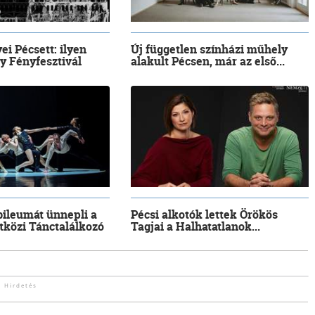
ei Pécsett: ilyen
Új független színházi műhely
ay Fényfesztivál
alakult Pécsen, már az első...
ileumát ünnepli a
Pécsi alkotók lettek Örökös
tközi Tánctalálkozó
Tagjai a Halhatatlanok...