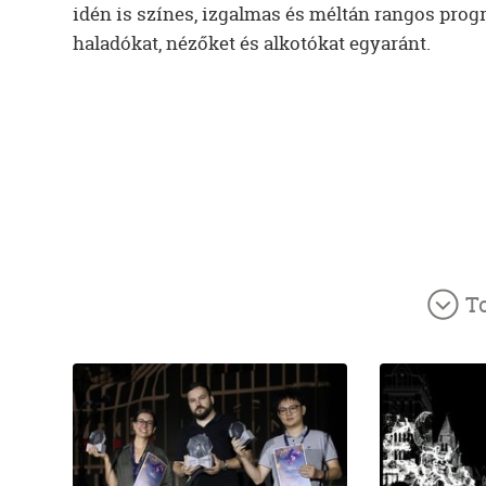
idén is színes, izgalmas és méltán rangos progr
haladókat, nézőket és alkotókat egyaránt.
T