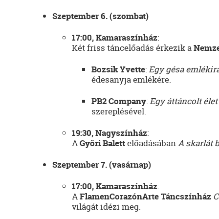
Szeptember 6. (szombat)
17:00, Kamaraszínház
:
Két friss táncelőadás érkezik a
Nemze
Bozsik Yvette
:
Egy gésa emlékira
édesanyja emlékére.
PB2 Company
:
Egy áttáncolt élet
szereplésével.
19:30, Nagyszínház
:
A
Győri Balett
előadásában
A skarlát 
Szeptember 7. (vasárnap)
17:00, Kamaraszínház
:
A
FlamenCorazónArte Táncszínház
C
világát idézi meg.