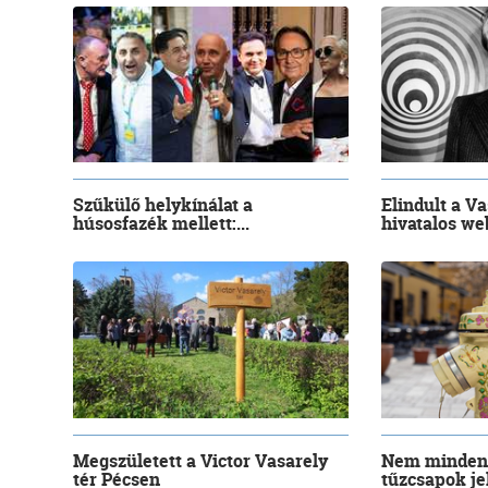
Szűkülő helykínálat a
Elindult a V
húsosfazék mellett:...
hivatalos web
Megszületett a Victor Vasarely
Nem mindenn
tér Pécsen
tűzcsapok je