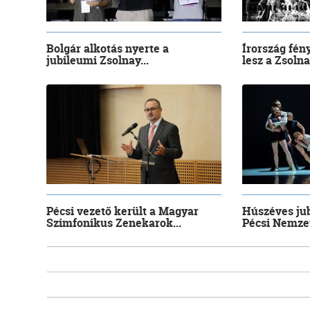
Bolgár alkotás nyerte a
Írország fény
jubileumi Zsolnay...
lesz a Zsoln
Pécsi vezető került a Magyar
Húszéves jub
Szimfonikus Zenekarok...
Pécsi Nemze