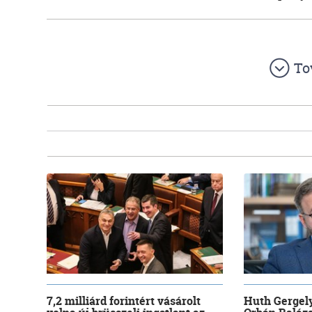
To
7,2 milliárd forintért vásárolt
Huth Gergely