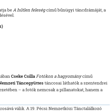
tja be
A hűtlen feleség
című bűnügyi táncdrámáját, a
ésével.
z)
okában
Cseke Csilla
Fotókon a hagyomány
című
Nemzeti Táncegyüttes
táncosai láthatók a szentendrei
zetében – a fotók nemcsak a pillanatokat, hanem a
rosává válik. A 19. Pécsi Nemzetközi Tánctalálkozó