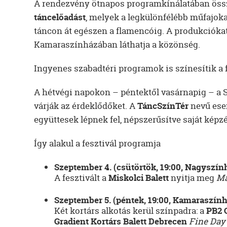
A rendezvény ötnapos programkínálatában ös
táncelőadást
, melyek a legkülönfélébb műfajokat 
táncon át egészen a flamencóig. A produkciók
Kamaraszínházában láthatja a közönség.
Ingyenes szabadtéri programok is színesítik a f
A hétvégi napokon – péntektől vasárnapig – a 
várják az érdeklődőket. A
TáncSzínTér
nevű ese
együttesek lépnek fel, népszerűsítve saját képz
Így alakul a fesztivál programja
Szeptember 4. (csütörtök, 19:00, Nagyszín
A fesztivált a
Miskolci Balett
nyitja meg
Ma
Szeptember 5. (péntek, 19:00, Kamaraszín
Két kortárs alkotás kerül színpadra: a
PB2 
Gradient Kortárs Balett Debrecen
Fine Day