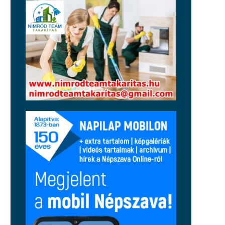
Magyar Péter: péntektől nincs
szükség az önkéntes
fogyasztáscsökkentésre
Régió
Tragikus tűzeset történt Cserkúton,
egy holttestet is találtak
Közélet
Nincsenek jó hónapjai Balásy
Gyulának: a Szerencsejáték Zrt.
szerződést bontott, a honvédelmi
miniszter feljelentést tett
Közélet
Közelebb kerültek az uniós árakhoz
és bérekhez a magyarok, de a régió
továbbra is előttünk jár
Sport