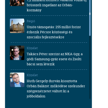
brüsszeli ingatlant az Orbán-
kormány
Régió
Uniós támogatás: 255 millió forint
érkezik Pécsre közösségi és
szociális fejlesztésekre
Közélet
Takács Péter szerint az NKA-ügy, a
gödi Samsung-gyár esete és Zsolti
bácsi sem létezik
Közélet
Huth Gergely durván kiosztotta
Orbán Balázst: működése szekunder
szégyenérzetet váltott ki a
jobboldalon
Közélet