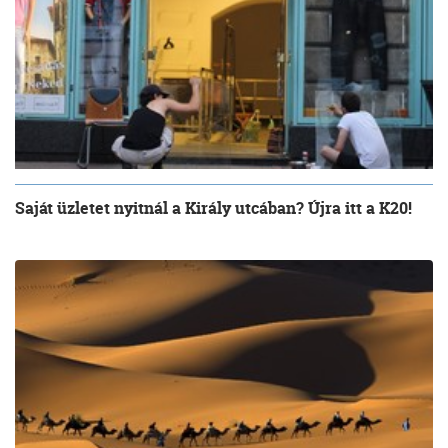
Saját üzletet nyitnál a Király utcában? Újra itt a K20!