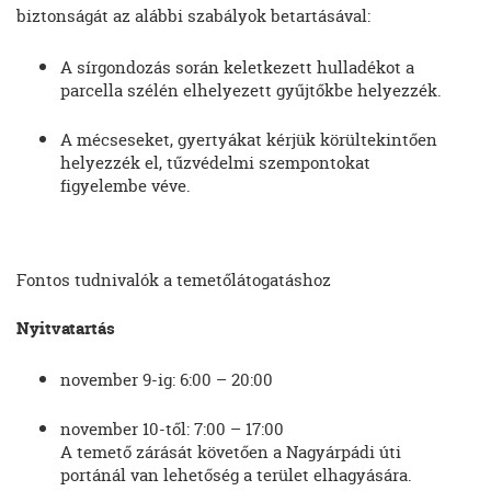
biztonságát az alábbi szabályok betartásával:
A sírgondozás során keletkezett hulladékot a
parcella szélén elhelyezett gyűjtőkbe helyezzék.
A mécseseket, gyertyákat kérjük körültekintően
helyezzék el, tűzvédelmi szempontokat
figyelembe véve.
Fontos tudnivalók a temetőlátogatáshoz
Nyitvatartás
november 9-ig: 6:00 – 20:00
november 10-től: 7:00 – 17:00
A temető zárását követően a Nagyárpádi úti
portánál van lehetőség a terület elhagyására.