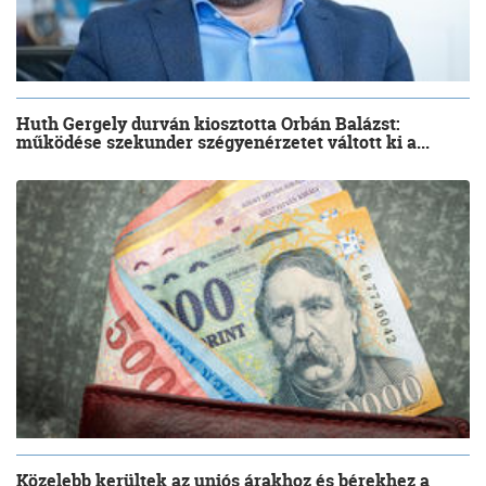
Huth Gergely durván kiosztotta Orbán Balázst:
működése szekunder szégyenérzetet váltott ki a...
Közelebb kerültek az uniós árakhoz és bérekhez a