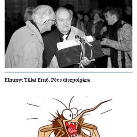
Elhunyt Tillai Ernő, Pécs díszpolgára