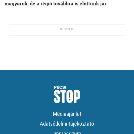
magyarok, de a régió továbbra is előttünk jár
Médiaajánlat
Adatvédelmi tájékoztató
Impresszum