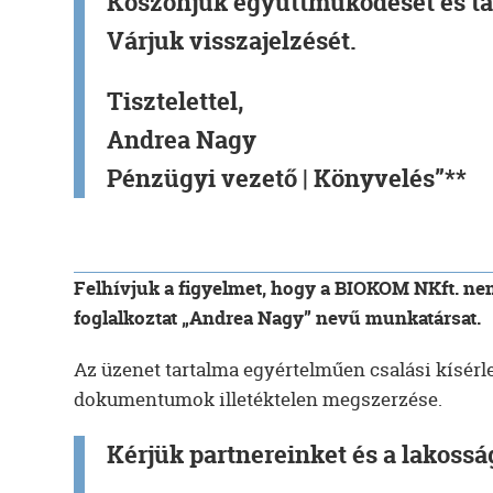
Köszönjük együttműködését és tá
Várjuk visszajelzését.
Tisztelettel,
Andrea Nagy
Pénzügyi vezető | Könyvelés”**
Felhívjuk a figyelmet, hogy a BIOKOM NKft. ne
foglalkoztat „Andrea Nagy” nevű munkatársat.
Az üzenet tartalma egyértelműen csalási kísérl
dokumentumok illetéktelen megszerzése.
Kérjük partnereinket és a lakossá