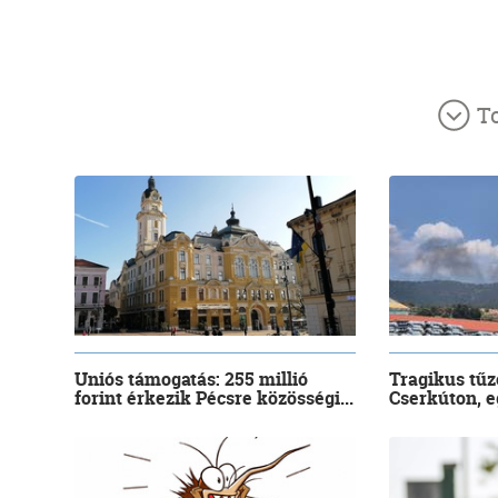
T
Uniós támogatás: 255 millió
Tragikus tűz
forint érkezik Pécsre közösségi...
Cserkúton, eg