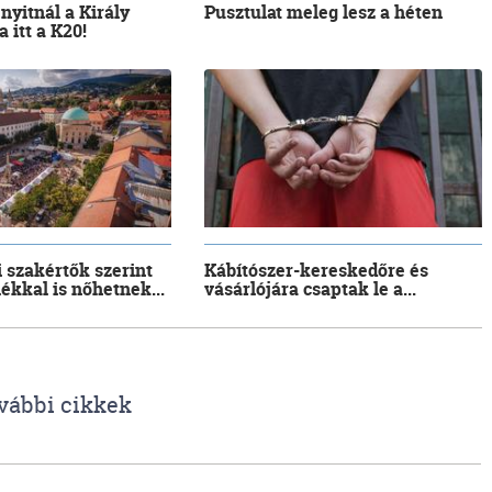
 nyitnál a Király
Pusztulat meleg lesz a héten
 itt a K20!
i szakértők szerint
Kábítószer-kereskedőre és
lékkal is nőhetnek...
vásárlójára csaptak le a...
vábbi cikkek