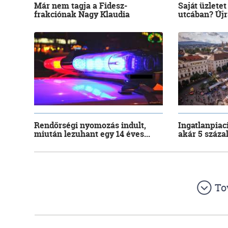
Már nem tagja a Fidesz-
Saját üzletet
frakciónak Nagy Klaudia
utcában? Újra
Rendőrségi nyomozás indult,
Ingatlanpiac
miután lezuhant egy 14 éves...
akár 5 száza
To