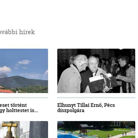
ovábbi hírek
eset történt
Elhunyt Tillai Ernő, Pécs
y holttestet is...
díszpolgára