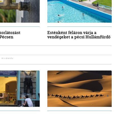
korlátozást
Esténként féláron várja a
 Pécsen
vendégeket a pécsi Hullámfürdő