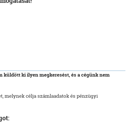
mogatását!
m küldött ki ilyen megkeresést, és a cégünk nem
et, melynek célja számlaadatok és pénzügyi
got: