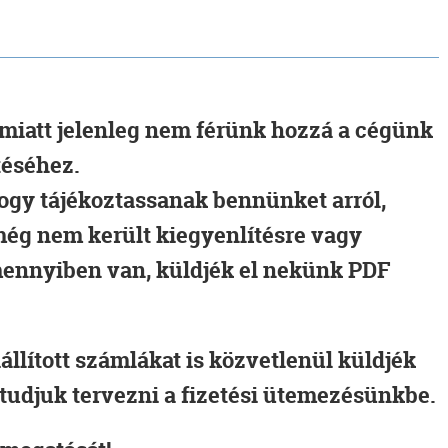
miatt jelenleg nem férünk hozzá a cégünk
téséhez.
 hogy tájékoztassanak bennünket arról,
még nem került kiegyenlítésre vagy
amennyiben van, küldjék el nekünk PDF
állított számlákat is közvetlenül küldjék
tudjuk tervezni a fizetési ütemezésünkbe.