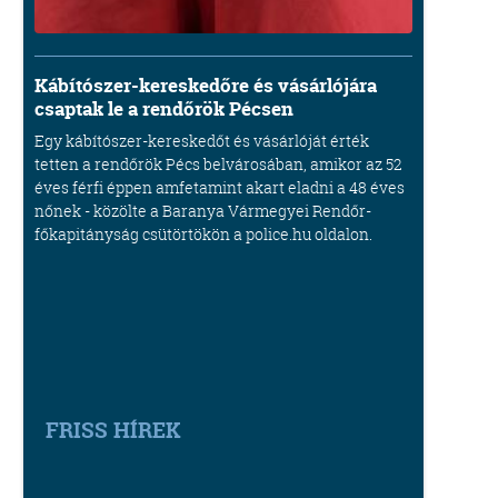
Kábítószer-kereskedőre és vásárlójára
csaptak le a rendőrök Pécsen
Egy kábítószer-kereskedőt és vásárlóját érték
tetten a rendőrök Pécs belvárosában, amikor az 52
éves férfi éppen amfetamint akart eladni a 48 éves
nőnek - közölte a Baranya Vármegyei Rendőr-
főkapitányság csütörtökön a police.hu oldalon.
FRISS HÍREK