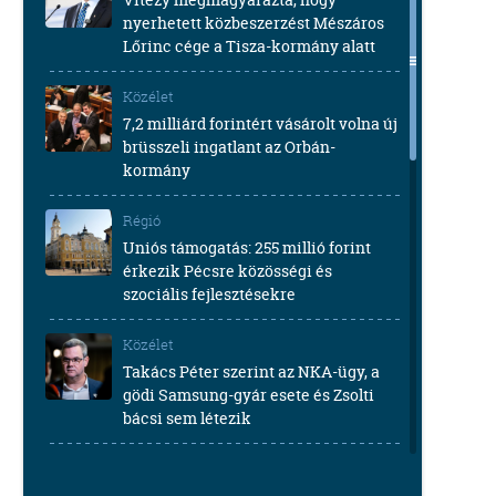
nyerhetett közbeszerzést Mészáros
Lőrinc cége a Tisza-kormány alatt
Közélet
7,2 milliárd forintért vásárolt volna új
brüsszeli ingatlant az Orbán-
kormány
Régió
Uniós támogatás: 255 millió forint
érkezik Pécsre közösségi és
szociális fejlesztésekre
Közélet
Takács Péter szerint az NKA-ügy, a
gödi Samsung-gyár esete és Zsolti
bácsi sem létezik
Közélet
Huth Gergely durván kiosztotta