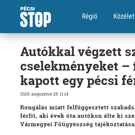
Régió
Közélet
Autókkal végzett s
cselekményeket – f
kapott egy pécsi fé
2025. augusztus 28. 11:14
Rongálás miatt felfüggesztett szabadsá
férfit, aki évek óta autókon élte ki sz
Vármegyei Főügyészség tájékoztatása 