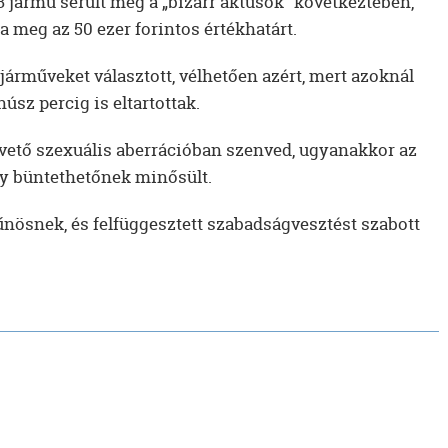
jármű sérült meg a „bizarr aktusok” következtében,
a meg az 50 ezer forintos értékhatárt.
 járműveket választott, vélhetően azért, mert azoknál
sz percig is eltartottak.
vető szexuális aberrációban szenved, ugyanakkor az
gy büntethetőnek minősült.
űnösnek, és felfüggesztett szabadságvesztést szabott