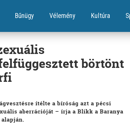
Bűnügy
Vélemény
Kultúra
S
zexuális
elfüggesztett börtönt
rfi
gvesztésre ítélte a bíróság azt a pécsi
exuális aberrációját – írja a Blikk a Baranya
alapján.