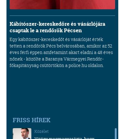
Kábítószer-kereskedőre és vásárlójára
csaptak le a rendőrök Pécsen
Egy kábítószer-kereskedőt és vásárlóját érték
tetten a rendőrök Pécs belvárosában, amikor az 52
éves férfi éppen amfetamint akart eladni a 48 éves
nőnek - közölte a Baranya Vármegyei Rendőr-
főkapitányság csütörtökön a police.hu oldalon.
FRISS HÍREK
Közélet
Vitézy megmagyarázta, hogy