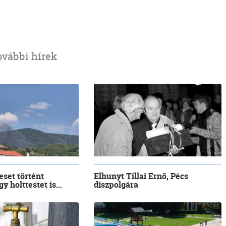
ovábbi hírek
eset történt
Elhunyt Tillai Ernő, Pécs
y holttestet is...
díszpolgára