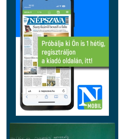
Közelebb kerültek az uniós árakhoz
és bérekhez a magyarok, de a régió
továbbra is előttünk jár
Sport
A sport sem maradhat ki, spórolnak
az energiával a pécsi egyesületek