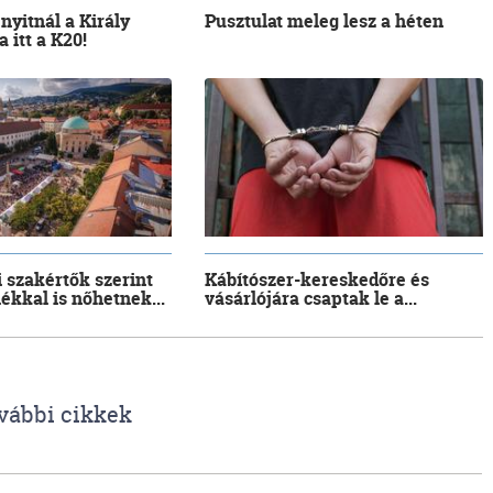
 nyitnál a Király
Pusztulat meleg lesz a héten
 itt a K20!
i szakértők szerint
Kábítószer-kereskedőre és
lékkal is nőhetnek...
vásárlójára csaptak le a...
vábbi cikkek