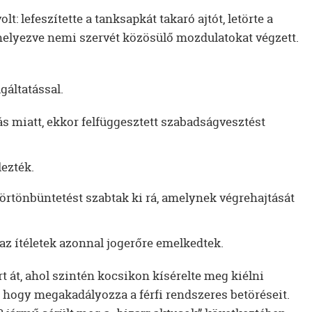
 lefeszítette a tanksapkát takaró ajtót, letörte a
helyezve nemi szervét közösülő mozdulatokat végzett.
gáltatással.
ás miatt, ekkor felfüggesztett szabadságvesztést
ezték.
rtönbüntetést szabtak ki rá, amelynek végrehajtását
 az ítéletek azonnal jogerőre emelkedtek.
t át, ahol szintén kocsikon kísérelte meg kiélni
t, hogy megakadályozza a férfi rendszeres betöréseit.