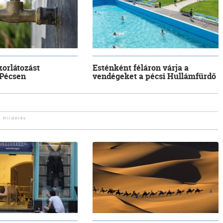
korlátozást
Esténként féláron várja a
 Pécsen
vendégeket a pécsi Hullámfürdő