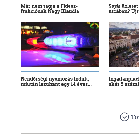
Már nem tagja a Fidesz-
Saját üzletet
frakciónak Nagy Klaudia
utcában? Újra
Rendőrségi nyomozás indult,
Ingatlanpiac
miután lezuhant egy 14 éves...
akár 5 száza
To