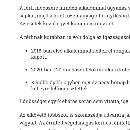
A férfi módszere minden alkalommal ugyanaz volt:
sapkát, majd a kitett üzemanyagtöltő-nyílásba 
Az esetek közül egyet kamera is rögzített.
A férfinak korábban is volt dolga az igazságszol
2018-ban első alkalommal ítélték el rongál
kapott.
2020-ban 120 óra közérdekű munkára kötel
Később újabb ügyben egy év négy hónap bö
két évre felfüggesztették.
Bűnösségét egyik eljárás során sem vitatta, így
Az elkövető többször is szomszédja udvarára jár
vágyait. Az érintett végül magas kerítést építet