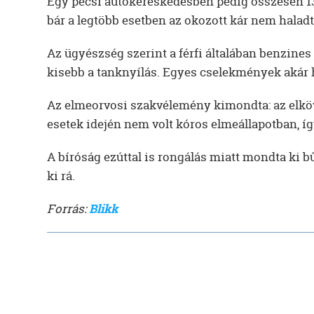
Egy pécsi autókereskedésben pedig összesen 13 
bár a legtöbb esetben az okozott kár nem haladt
Az ügyészség szerint a férfi általában benzines
kisebb a tanknyílás. Egyes cselekmények akár hú
Az elmeorvosi szakvélemény kimondta: az elkö
esetek idején nem volt kóros elmeállapotban, í
A bíróság ezúttal is rongálás miatt mondta ki b
ki rá.
Forrás:
Blikk