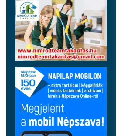
Orbán Balázst: működése szekunder
szégyenérzetet váltott ki a
jobboldalon
Közélet
Magyar Péter: péntektől nincs
szükség az önkéntes
fogyasztáscsökkentésre
Régió
Tragikus tűzeset történt Cserkúton,
egy holttestet is találtak
Közélet
Nincsenek jó hónapjai Balásy
Gyulának: a Szerencsejáték Zrt.
szerződést bontott, a honvédelmi
miniszter feljelentést tett
Közélet