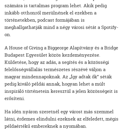
számára is tartalmas program lehet. Akik pedig
inkább otthonról merülnének el ezekben a
történetekben, podcast formájában is
meghallgathatják mind a négy városi sétát a Spotify-
on.
A House of Giving a Biggeorge Alapítvány és a Bridge
Budapest Egyesület közös kezdeményezése.
Küldetése, hogy az adás, a segítés és a közösségi
felelősségvállalás természetes részévé váljon a
magyar mindennapoknak. Az „Így adtak ők” séták
pedig kiváló példái annak, hogyan lehet a múlt
inspiráló történetein keresztül a jelen közösségeit is
erősíteni.
Ha idén nyáron szeretnél egy várost más szemmel
látni, érdemes elindulni ezeknek az elfeledett, mégis
példaértékű embereknek a nyomában.