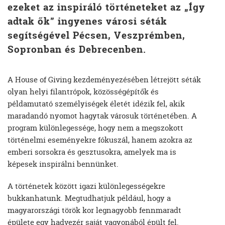
ezeket az inspiráló történeteket az „Így
adtak ők” ingyenes városi séták
segítségével Pécsen, Veszprémben,
Sopronban és Debrecenben.
A House of Giving kezdeményezésében létrejött séták
olyan helyi filantrópok, közösségépítők és
példamutató személyiségek életét idézik fel, akik
maradandó nyomot hagytak városuk történetében. A
program különlegessége, hogy nem a megszokott
történelmi eseményekre fókuszál, hanem azokra az
emberi sorsokra és gesztusokra, amelyek ma is
képesek inspirálni bennünket.
A történetek között igazi különlegességekre
bukkanhatunk. Megtudhatjuk például, hogy a
magyarországi török kor legnagyobb fennmaradt
épülete egy hadvezér saját vagyonából épült fel.