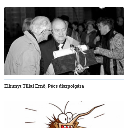
Elhunyt Tillai Ernő, Pécs díszpolgára