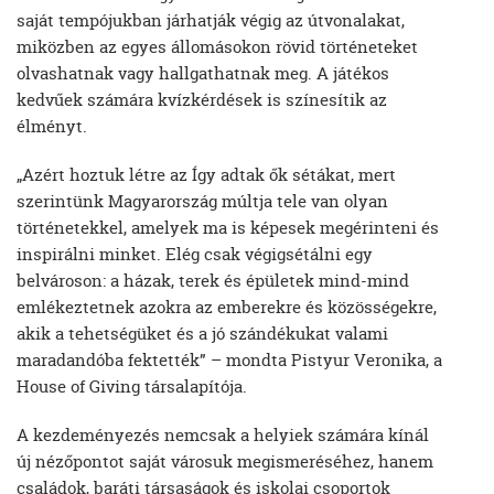
saját tempójukban járhatják végig az útvonalakat,
miközben az egyes állomásokon rövid történeteket
olvashatnak vagy hallgathatnak meg. A játékos
kedvűek számára kvízkérdések is színesítik az
élményt.
„Azért hoztuk létre az Így adtak ők sétákat, mert
szerintünk Magyarország múltja tele van olyan
történetekkel, amelyek ma is képesek megérinteni és
inspirálni minket. Elég csak végigsétálni egy
belvároson: a házak, terek és épületek mind-mind
emlékeztetnek azokra az emberekre és közösségekre,
akik a tehetségüket és a jó szándékukat valami
maradandóba fektették” – mondta Pistyur Veronika, a
House of Giving társalapítója.
A kezdeményezés nemcsak a helyiek számára kínál
új nézőpontot saját városuk megismeréséhez, hanem
családok, baráti társaságok és iskolai csoportok