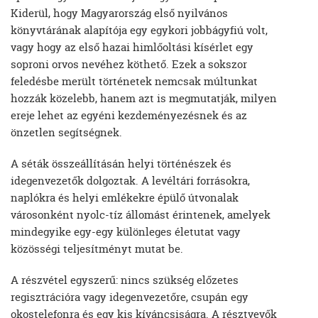
Kiderül, hogy Magyarország első nyilvános
könyvtárának alapítója egy egykori jobbágyfiú volt,
vagy hogy az első hazai himlőoltási kísérlet egy
soproni orvos nevéhez köthető. Ezek a sokszor
feledésbe merült történetek nemcsak múltunkat
hozzák közelebb, hanem azt is megmutatják, milyen
ereje lehet az egyéni kezdeményezésnek és az
önzetlen segítségnek.
A séták összeállításán helyi történészek és
idegenvezetők dolgoztak. A levéltári forrásokra,
naplókra és helyi emlékekre épülő útvonalak
városonként nyolc-tíz állomást érintenek, amelyek
mindegyike egy-egy különleges életutat vagy
közösségi teljesítményt mutat be.
A részvétel egyszerű: nincs szükség előzetes
regisztrációra vagy idegenvezetőre, csupán egy
okostelefonra és egy kis kíváncsiságra. A résztvevők