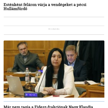
Esténként féláron várja a vendégeket a pécsi
Hullámfürdő
Már nem tagja a Fidesz-frakciónak Nagy Klaudia