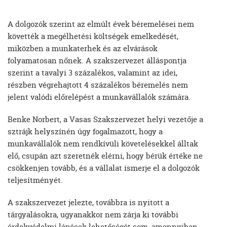
A dolgozók szerint az elmúlt évek béremelései nem
követték a megélhetési költségek emelkedését,
miközben a munkaterhek és az elvárások
folyamatosan nőnek. A szakszervezet álláspontja
szerint a tavalyi 3 százalékos, valamint az idei,
részben végrehajtott 4 százalékos béremelés nem
jelent valódi előrelépést a munkavállalók számára.
Benke Norbert, a Vasas Szakszervezet helyi vezetője a
sztrájk helyszínén úgy fogalmazott, hogy a
munkavállalók nem rendkívüli követelésekkel álltak
elő, csupán azt szeretnék elérni, hogy bérük értéke ne
csökkenjen tovább, és a vállalat ismerje el a dolgozók
teljesítményét.
A szakszervezet jelezte, továbbra is nyitott a
tárgyalásokra, ugyanakkor nem zárja ki további
érdekvédelmi lépések lehetőségét sem, amennyiben