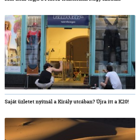
Saját üzletet nyitnál a Király utcában? Újra itt a K20!