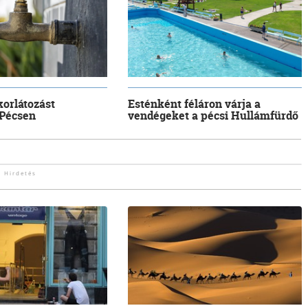
korlátozást
Esténként féláron várja a
 Pécsen
vendégeket a pécsi Hullámfürdő