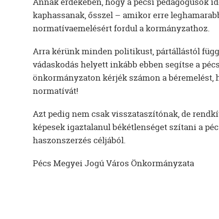
Annak érdekében, hogy a pécsi pedagógusok idén
kaphassanak, ősszel – amikor erre leghamarabb
normatívaemelésért fordul a kormányzathoz.
Arra kérünk minden politikust, pártállástól függ
vádaskodás helyett inkább ebben segítse a péc
önkormányzaton kérjék számon a béremelést, h
normatívát!
Azt pedig nem csak visszataszítónak, de rendkív
képesek igaztalanul békétlenséget szítani a péc
haszonszerzés céljából.
Pécs Megyei Jogú Város Önkormányzata