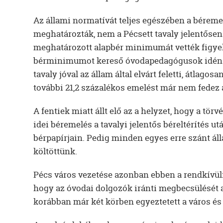
Az állami normatívát teljes egészében a béreme
meghatározták, nem a Pécsett tavaly jelentőse
meghatározott alapbér minimumát vették figyele
bérminimumot kereső óvodapedagógusok idén 21
tavaly jóval az állam által elvárt feletti, átlago
további 21,2 százalékos emelést már nem fedez 
A fentiek miatt állt elő az a helyzet, hogy a tö
idei béremelés a tavalyi jelentős béreltérítés u
bérpapírjain. Pedig minden egyes erre szánt á
költöttünk.
Pécs város vezetése azonban ebben a rendkívüli
hogy az óvodai dolgozók iránti megbecsülését a
korábban már két körben egyeztetett a város é