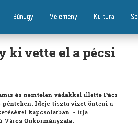
Bűnügy
Vélemény
Kultúra
Sp
y ki vette el a pécsi
mis és nemtelen vádakkal illette Pécs
pénteken. Ideje tiszta vizet önteni a
tésével kapcsolatban. - írja
ú Város Önkormányzata.