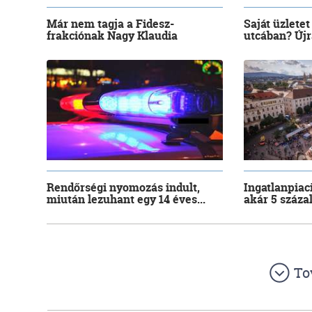
Már nem tagja a Fidesz-
Saját üzletet
frakciónak Nagy Klaudia
utcában? Újra
Rendőrségi nyomozás indult,
Ingatlanpiac
miután lezuhant egy 14 éves...
akár 5 száza
To