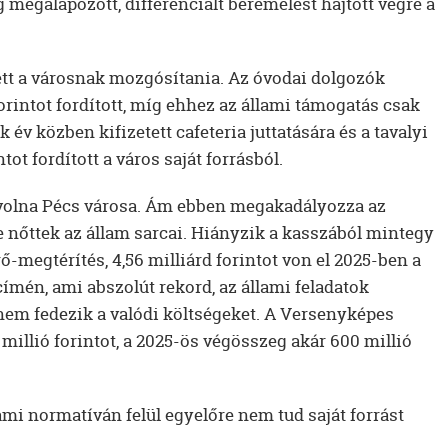
 megalapozott, differenciált béremelést hajtott végre a
ett a városnak mozgósítania. Az óvodai dolgozók
 forintot fordított, míg ehhez az állami támogatás csak
k év közben kifizetett cafeteria juttatására és a tavalyi
ot fordított a város saját forrásból.
 volna Pécs városa. Ám ebben megakadályozza az
nőttek az állam sarcai. Hiányzik a kasszából mintegy
ő-megtérítés, 4,56 milliárd forintot von el 2025-ben a
ímén, ami abszolút rekord, az állami feladatok
nem fedezik a valódi költségeket. A Versenyképes
illió forintot, a 2025-ös végösszeg akár 600 millió
mi normatíván felül egyelőre nem tud saját forrást