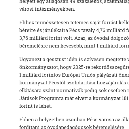
helyett egy átlagosan 49 százalékos, szakmailag
városi intézményekben.
Ehhez természetesen tetemes saját forrást kell
béreire és járulékaira Pécs tavaly 4,76 milliárd
3,76 milliárd forint volt. Azaz, az óvodai dolgozó
béremelésre nem kevesebb, mint 1 milliárd forint
Ugyanezt a gesztust idén is szívesen megtette
önkormányzatot, hogy 2025-re rekordösszegűre 
1 milliárd forintos Európai Uniós pályázati öner
kormányzat Pécstől szolidaritási hozzájárulás c
ellátására szánt normatívák pedig sok esetben 
Járások Programra már elvett a kormányzat 181 m
forint is lehet.
Ebben a helyzetben azonban Pécs városa az álla
fordítani az óvodapedagógusok béremelésére.