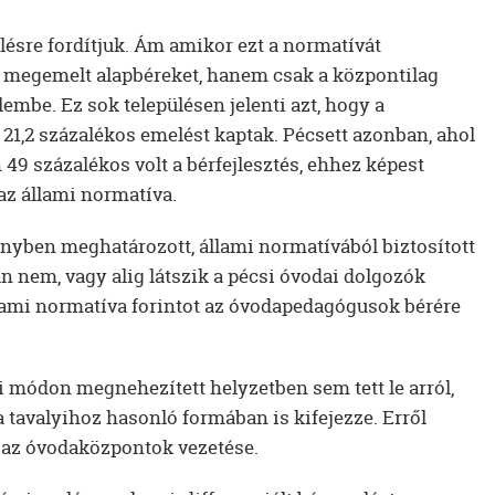
lésre fordítjuk. Ám amikor ezt a normatívát
n megemelt alapbéreket, hanem csak a központilag
mbe. Ez sok településen jelenti azt, hogy a
,2 százalékos emelést kaptak. Pécsett azonban, ahol
san 49 százalékos volt a bérfejlesztés, ehhez képest
az állami normatíva.
rvényben meghatározott, állami normatívából biztosított
tán nem, vagy alig látszik a pécsi óvodai dolgozók
llami normatíva forintot az óvodapedagógusok bérére
 módon megnehezített helyzetben sem tett le arról,
 tavalyihoz hasonló formában is kifejezze. Erről
s az óvodaközpontok vezetése.