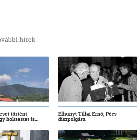
ovábbi hírek
eset történt
Elhunyt Tillai Ernő, Pécs
y holttestet is...
díszpolgára