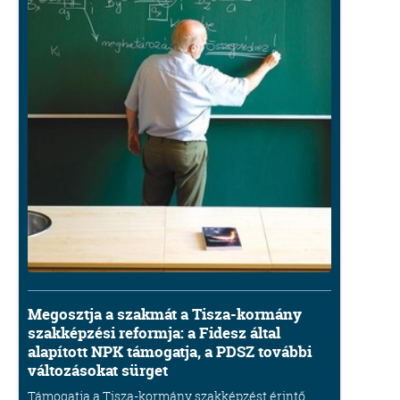
Megosztja a szakmát a Tisza-kormány
szakképzési reformja: a Fidesz által
alapított NPK támogatja, a PDSZ további
változásokat sürget
Támogatja a Tisza-kormány szakképzést érintő