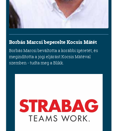
Borbás Marcsi beperelte Kocsis Mátét
Borbás Marcsi beváltotta a korábbi ígéretét, és
megindította a jogi eljárást Kocsis Mátéval
szemben - tudta meg a Blikk.