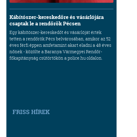
Kábítószer-kereskedőre és vásárlójára
csaptak le a rendőrök Pécsen
Egy kábítószer-kereskedőt és vásárlóját érték
tetten a rendőrök Pécs belvárosában, amikor az 52
éves férfi éppen amfetamint akart eladni a 48 éves
nőnek - közölte a Baranya Vármegyei Rendőr-
főkapitányság csütörtökön a police.hu oldalon.
FRISS HÍREK