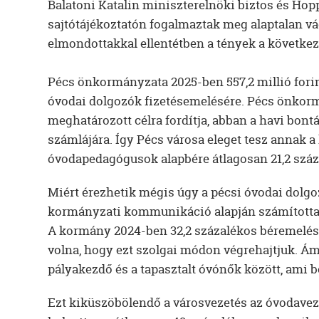
Balatoni Katalin miniszterelnöki biztos és Hop
sajtótájékoztatón fogalmaztak meg alaptalan v
elmondottakkal ellentétben a tények a következ
Pécs önkormányzata 2025-ben 557,2 millió fori
óvodai dolgozók fizetésemelésére. Pécs önkorm
meghatározott célra fordítja, abban a havi bon
számlájára. Így Pécs városa eleget tesz annak 
óvodapedagógusok alapbére átlagosan 21,2 száz
Miért érezhetik mégis úgy a pécsi óvodai dolgo
kormányzati kommunikáció alapján számított
A kormány 2024-ben 32,2 százalékos béremelés
volna, hogy ezt szolgai módon végrehajtjuk. Ám
pályakezdő és a tapasztalt óvónők között, ami b
Ezt kiküszöbölendő a városvezetés az óvodaveze