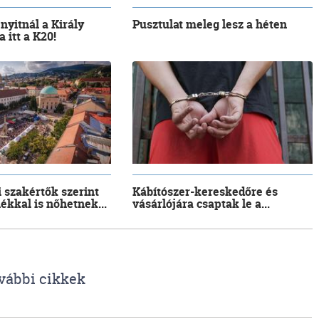
 nyitnál a Király
Pusztulat meleg lesz a héten
 itt a K20!
i szakértők szerint
Kábítószer-kereskedőre és
lékkal is nőhetnek...
vásárlójára csaptak le a...
vábbi cikkek