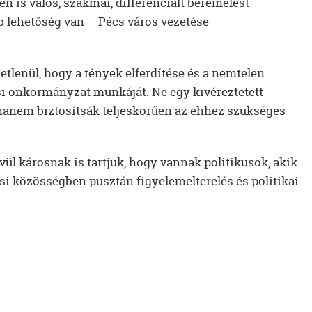
 is valós, szakmai, differenciált béremelést
 lehetőség van – Pécs város vezetése
etlenül, hogy a tények elferdítése és a nemtelen
si önkormányzat munkáját. Ne egy kivéreztetett
anem biztosítsák teljeskörűen az ehhez szükséges
ül károsnak is tartjuk, hogy vannak politikusok, akik
si közösségben pusztán figyelemelterelés és politikai