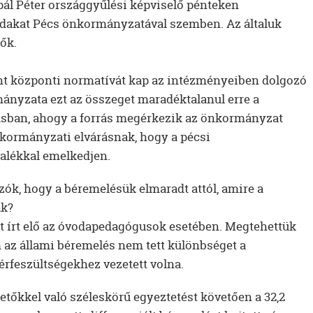
pál Péter országgyűlési képviselő pénteken
ádakat Pécs önkormányzatával szemben. Az általuk
ők.
nt központi normatívát kap az intézményeiben dolgozó
ányzata ezt az összeget maradéktalanul erre a
tásban, ahogy a forrás megérkezik az önkormányzat
a kormányzati elvárásnak, hogy a pécsi
alékkal emelkedjen.
zók, hogy a béremelésük elmaradt attól, amire a
ak?
t írt elő az óvodapedagógusok esetében. Megtehettük
 az állami béremelés nem tett különbséget a
érfeszültségekhez vezetett volna.
tőkkel való széleskörű egyeztetést követően a 32,2