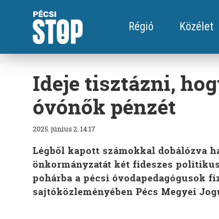
Régió
Közélet
Ideje tisztázni, hog
óvónők pénzét
2025. június 2. 14:17
Légből kapott számokkal dobálózva ha
önkormányzatát két fideszes politikus 
pohárba a pécsi óvodapedagógusok fize
sajtóközleményében Pécs Megyei Jog