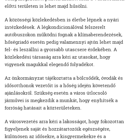
előtti területen is lehet majd hűsölni.
A közösségi közlekedésben is életbe lépnek a nyári
intézkedések. A légkondicionálóval felszerelt
autóbuszokon működni fognak a klímaberendezések,
hőségriadó esetén pedig valamennyi ajtón lehet majd
fel- és leszállni a gyorsabb utascsere érdekében. A
közlekedési társaság arra kéri az utasokat, hogy
vigyenek magukkal elegendő folyadékot.
Az önkormányzat tájékoztatta a bölcsődék, óvodák és
idősotthonok vezetőit is a hőség idején követendő
ajánlásokról. Szükség esetén a város útlocsoló
járművei is megkezdik a munkát, hogy enyhítsék a
forróság hatásait a közterületeken.
A városvezetés arra kéri a lakosságot, hogy fokozottan
figyeljenek saját és hozzátartozóik egészségére,
különösen az idősekre, a kisgyermekekre és a