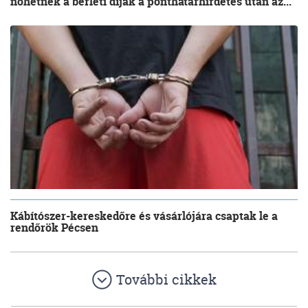
nőhetnek a bérleti díjak a ponthatárhirdetés után az...
Kábítószer-kereskedőre és vásárlójára csaptak le a
rendőrök Pécsen
További cikkek