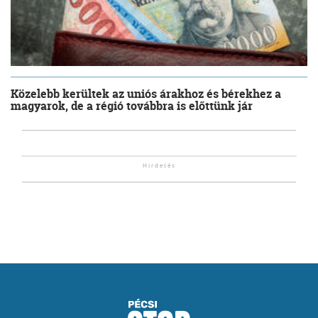
Közelebb kerültek az uniós árakhoz és bérekhez a
magyarok, de a régió továbbra is előttünk jár