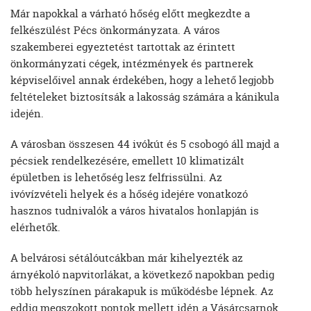
Már napokkal a várható hőség előtt megkezdte a
felkészülést Pécs önkormányzata. A város
szakemberei egyeztetést tartottak az érintett
önkormányzati cégek, intézmények és partnerek
képviselőivel annak érdekében, hogy a lehető legjobb
feltételeket biztosítsák a lakosság számára a kánikula
idején.
A városban összesen 44 ivókút és 5 csobogó áll majd a
pécsiek rendelkezésére, emellett 10 klimatizált
épületben is lehetőség lesz felfrissülni. Az
ivóvízvételi helyek és a hőség idejére vonatkozó
hasznos tudnivalók a város hivatalos honlapján is
elérhetők.
A belvárosi sétálóutcákban már kihelyezték az
árnyékoló napvitorlákat, a következő napokban pedig
több helyszínen párakapuk is működésbe lépnek. Az
eddig megszokott pontok mellett idén a Vásárcsarnok