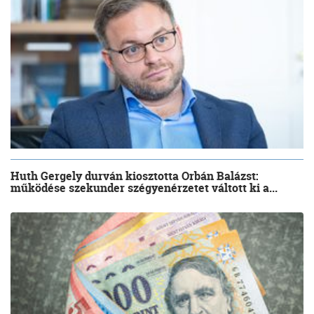
Huth Gergely durván kiosztotta Orbán Balázst:
működése szekunder szégyenérzetet váltott ki a...