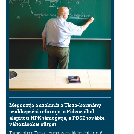
Megosztja a szakmát a Tisza-kormány
szakképzési reformja: a Fidesz által
alapított NPK támogatja, a PDSZ további
változásokat sürget
Támogatja a Tisza-kormány szakképzést érintő