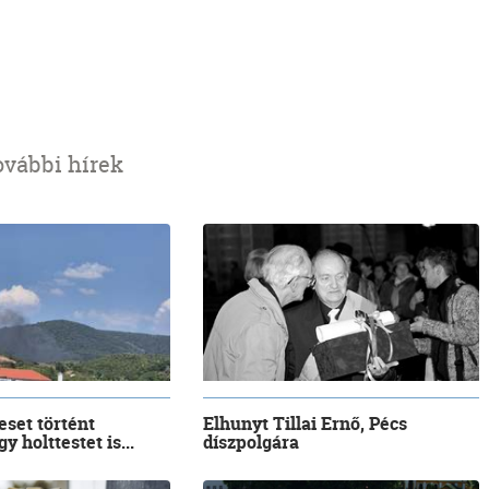
ovábbi hírek
eset történt
Elhunyt Tillai Ernő, Pécs
y holttestet is...
díszpolgára