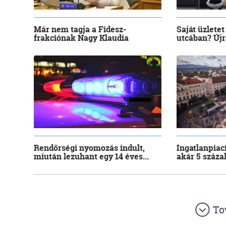
Már nem tagja a Fidesz-
Saját üzletet
frakciónak Nagy Klaudia
utcában? Újra
Rendőrségi nyomozás indult,
Ingatlanpiac
miután lezuhant egy 14 éves...
akár 5 száza
To