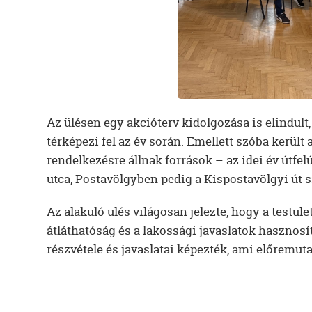
Az ülésen egy akcióterv kidolgozása is elindul
térképezi fel az év során. Emellett szóba került
rendelkezésre állnak források – az idei év útfel
utca, Postavölgyben pedig a Kispostavölgyi út s
Az alakuló ülés világosan jelezte, hogy a testül
átláthatóság és a lakossági javaslatok hasznosítá
részvétele és javaslatai képezték, ami előremu