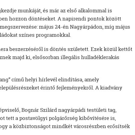
egkezdje munkáját, és már az első alkalommal is
kben hozzon döntéseket. A napirendi pontok között
k megszervezése: május 24-én Nagyárpádon, míg május
aládokat színes programokkal.
a beszerzéséről is döntés született. Ezek közül kettőt
ek majd ki, elsősorban illegális hulladéklerakás
ng” című helyi hírlevél elindítása, amely
településrészeket érintő fejleményekről. A kiadvány
viselő, Bognár Szilárd nagyárpádi testületi tag,
ot tett a postavölgyi polgárőrség kibővítésére is,
ogy a közbiztonságot mindkét városrészben erősítsék