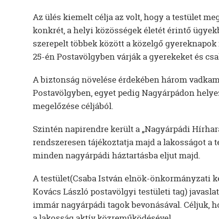
Az ülés kiemelt célja az volt, hogy a testület m
konkrét, a helyi közösségek életét érintő ügye
szerepelt többek között a közelgő gyereknapo
25-én Postavölgyben várják a gyerekeket és cs
A biztonság növelése érdekében három vadkamer
Postavölgyben, egyet pedig Nagyárpádon helyezn
megelőzése céljából.
Szintén napirendre került a „Nagyárpádi Hírhara
rendszeresen tájékoztatja majd a lakosságot a 
minden nagyárpádi háztartásba eljut majd.
A testület(Csaba István elnök-önkormányzati kép
Kovács László postavölgyi testületi tag) javaslat
immár nagyárpádi tagok bevonásával. Céljuk, h
a lakosság aktív közreműködésével.