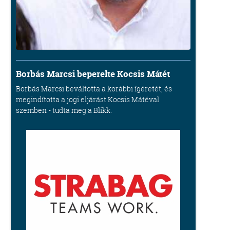
Borbás Marcsi beperelte Kocsis Mátét
Borbás Marcsi beváltotta a korábbi ígéretét, és
megindította a jogi eljárást Kocsis Mátéval
szemben - tudta meg a Blikk.