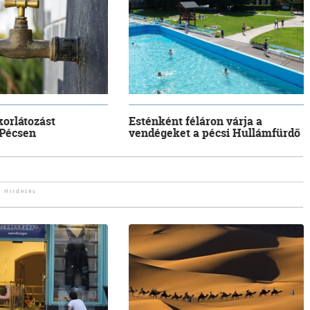
korlátozást
Esténként féláron várja a
 Pécsen
vendégeket a pécsi Hullámfürdő