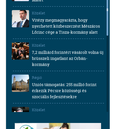
Közélet
Vitézy megmagyarázta, hogy
nyerhetett közbeszerzést Mészáros
Lőrinc cége a Tisza-kormány alatt
Közélet
7,2 milliárd forintért vásárolt volna új
brüsszeli ingatlant az Orbán-
kormány
Régió
Uniós támogatás: 255 millió forint
érkezik Pécsre közösségi és
szociális fejlesztésekre
Közélet
Takács Péter szerint az NKA-ügy, a
gödi Samsung-gyár esete és Zsolti
bácsi sem létezik