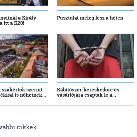
 nyitnál a Király
Pusztulat meleg lesz a héten
 itt a K20!
i szakértők szerint
Kábítószer-kereskedőre és
lékkal is nőhetnek...
vásárlójára csaptak le a...
vábbi cikkek