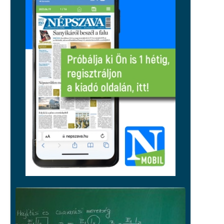
miniszter feljelentést tett
Közélet
Közelebb kerültek az uniós árakhoz
és bérekhez a magyarok, de a régió
továbbra is előttünk jár