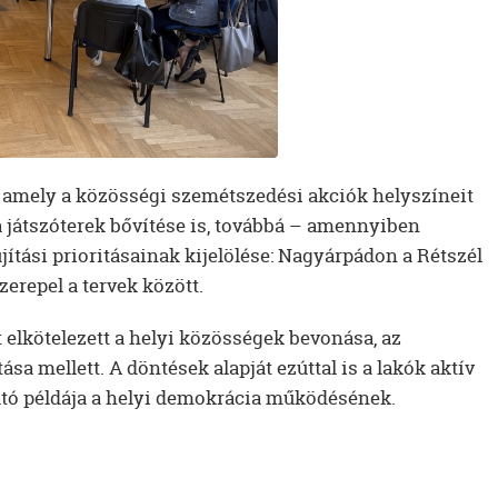
t, amely a közösségi szemétszedési akciók helyszíneit
 a játszóterek bővítése is, továbbá – amennyiben
újítási prioritásainak kijelölése: Nagyárpádon a Rétszél
zerepel a tervek között.
et elkötelezett a helyi közösségek bevonása, az
sa mellett. A döntések alapját ezúttal is a lakók aktív
tató példája a helyi demokrácia működésének.