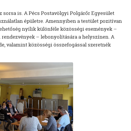
z sorsa is. A Pécs Postavölgyi Polgárőr Egyesület
asználatlan épületre. Amennyiben a testület pozitívan
t lehetőség nyílik különféle közösségi események –
di rendezvények – lebonyolítására a helyszínen. A
de, valamint közösségi összefogással szeretnék