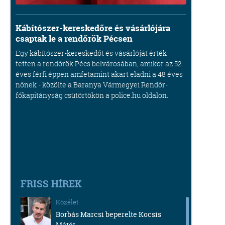
Kábítószer-kereskedőre és vásárlójára
csaptak le a rendőrök Pécsen
Egy kábítószer-kereskedőt és vásárlóját érték
tetten a rendőrök Pécs belvárosában, amikor az 52
éves férfi éppen amfetamint akart eladni a 48 éves
nőnek - közölte a Baranya Vármegyei Rendőr-
főkapitányság csütörtökön a police.hu oldalon.
FRISS HÍREK
Közélet
Borbás Marcsi beperelte Kocsis
Mátét