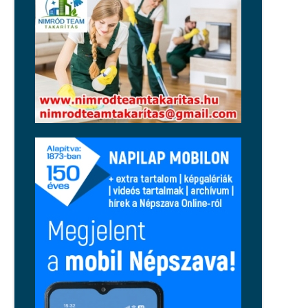
Közélet
Huth Gergely durván kiosztotta
Orbán Balázst: működése szekunder
szégyenérzetet váltott ki a
jobboldalon
Közélet
Magyar Péter: péntektől nincs
szükség az önkéntes
fogyasztáscsökkentésre
Régió
Tragikus tűzeset történt Cserkúton,
egy holttestet is találtak
Közélet
Nincsenek jó hónapjai Balásy
Gyulának: a Szerencsejáték Zrt.
szerződést bontott, a honvédelmi