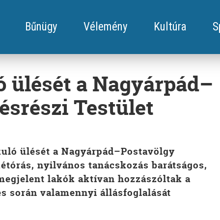
Bűnügy
Vélemény
Kultúra
S
ó ülését a Nagyárpád–
ésrészi Testület
akuló ülését a Nagyárpád–Postavölgy
kétórás, nyilvános tanácskozás barátságos,
 megjelent lakók aktívan hozzászóltak a
és során valamennyi állásfoglalását