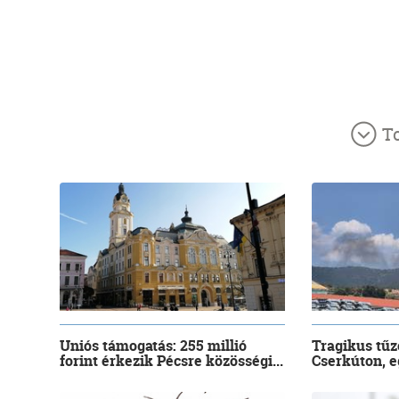
T
Uniós támogatás: 255 millió
Tragikus tűz
forint érkezik Pécsre közösségi...
Cserkúton, eg