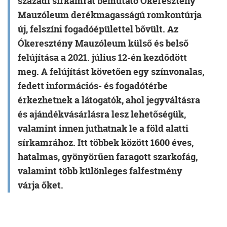
századi sírkamrát bemutató Ókeresztény
Mauzóleum derékmagasságú romkontúrja
új, felszíni fogadóépülettel bővült. Az
Ókeresztény Mauzóleum külső és belső
felújítása a 2021. július 12-én kezdődött
meg. A felújítást követően egy színvonalas,
fedett információs- és fogadótérbe
érkezhetnek a látogatók, ahol jegyváltásra
és ajándékvásárlásra lesz lehetőségük,
valamint innen juthatnak le a föld alatti
sírkamrához. Itt többek között 1600 éves,
hatalmas, gyönyörűen faragott szarkofág,
valamint több különleges falfestmény
várja őket.