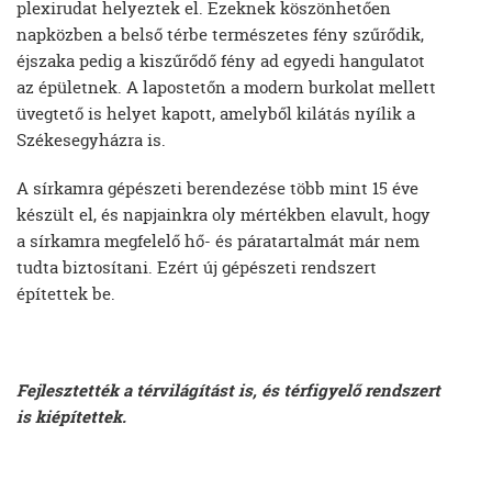
plexirudat helyeztek el. Ezeknek köszönhetően
napközben a belső térbe természetes fény szűrődik,
éjszaka pedig a kiszűrődő fény ad egyedi hangulatot
az épületnek. A lapostetőn a modern burkolat mellett
üvegtető is helyet kapott, amelyből kilátás nyílik a
Székesegyházra is.
A sírkamra gépészeti berendezése több mint 15 éve
készült el, és napjainkra oly mértékben elavult, hogy
a sírkamra megfelelő hő- és páratartalmát már nem
tudta biztosítani. Ezért új gépészeti rendszert
építettek be.
Fejlesztették a térvilágítást is, és térfigyelő rendszert
is kiépítettek.