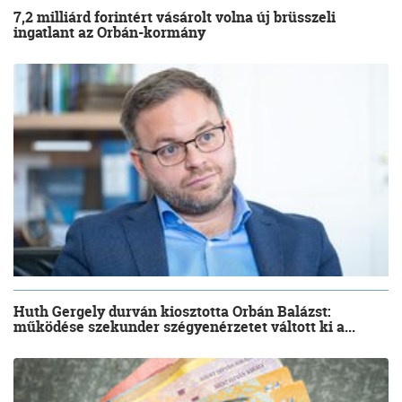
7,2 milliárd forintért vásárolt volna új brüsszeli
ingatlant az Orbán-kormány
Huth Gergely durván kiosztotta Orbán Balázst:
működése szekunder szégyenérzetet váltott ki a...