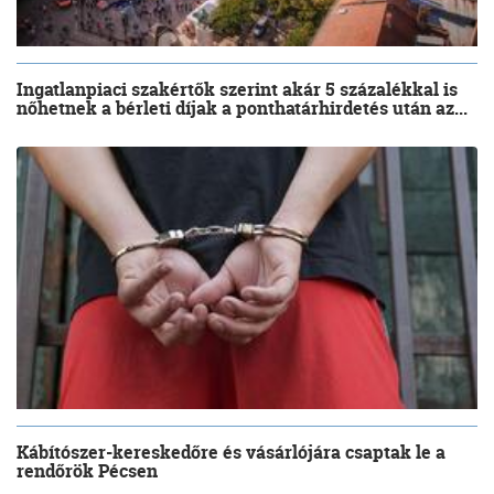
Ingatlanpiaci szakértők szerint akár 5 százalékkal is
nőhetnek a bérleti díjak a ponthatárhirdetés után az...
Kábítószer-kereskedőre és vásárlójára csaptak le a
rendőrök Pécsen