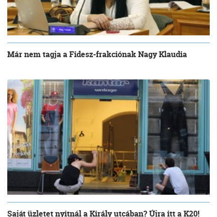
Már nem tagja a Fidesz-frakciónak Nagy Klaudia
Saját üzletet nyitnál a Király utcában? Újra itt a K20!