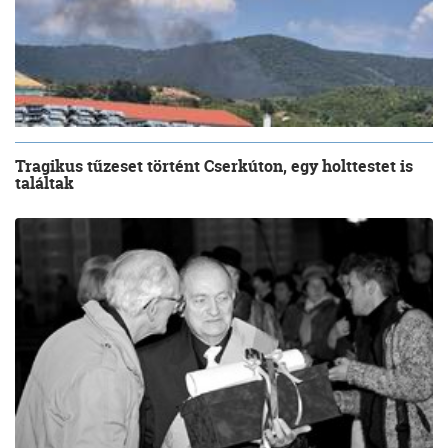
Tragikus tűzeset történt Cserkúton, egy holttestet is
találtak