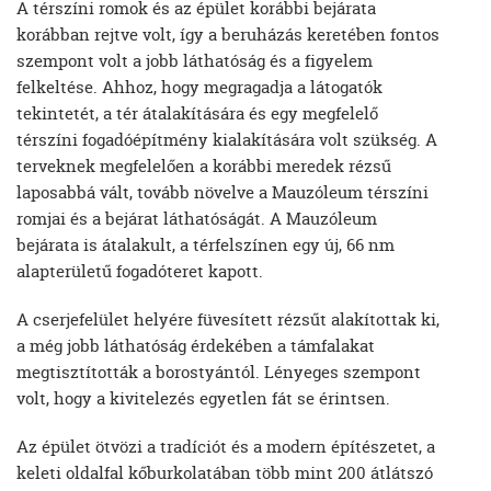
A térszíni romok és az épület korábbi bejárata
korábban rejtve volt, így a beruházás keretében fontos
szempont volt a jobb láthatóság és a figyelem
felkeltése. Ahhoz, hogy megragadja a látogatók
tekintetét, a tér átalakítására és egy megfelelő
térszíni fogadóépítmény kialakítására volt szükség. A
terveknek megfelelően a korábbi meredek rézsű
laposabbá vált, tovább növelve a Mauzóleum térszíni
romjai és a bejárat láthatóságát. A Mauzóleum
bejárata is átalakult, a térfelszínen egy új, 66 nm
alapterületű fogadóteret kapott.
A cserjefelület helyére füvesített rézsűt alakítottak ki,
a még jobb láthatóság érdekében a támfalakat
megtisztították a borostyántól. Lényeges szempont
volt, hogy a kivitelezés egyetlen fát se érintsen.
Az épület ötvözi a tradíciót és a modern építészetet, a
keleti oldalfal kőburkolatában több mint 200 átlátszó