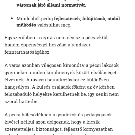
városnak járó állami normatívát
.
Mindebből pedig
fejlesztések, felújítások, stabil
működés
valósulhat meg.
Egyszerűbben: a nyitás nem elvesz a pécsiektől,
hanem éppenséggel hozzáad a rendszer
fenntarthatóságához.
A város azonban világosan kimondta: a pécsi lakosok
gyermekei minden körülmények között elsőbbséget
élveznek. A tavaszi beiratkozáskor ez különösen
hangsúlyos. A külsős családok főként az év közben
felszabaduló helyekre kerülhetnek be, így senki nem
szorul háttérbe.
A pécsi bölcsődékben a gondozók és pedagógusok
kivétel nélkül azon dolgoznak, hogy a kicsik
szeretetteljes, biztonságos, fejlesztő környezetben