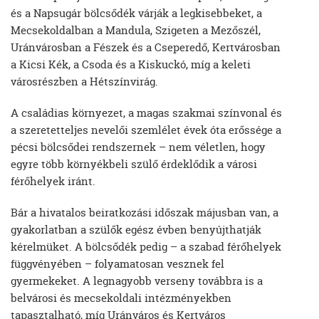
és a Napsugár bölcsődék várják a legkisebbeket, a
Mecsekoldalban a Mandula, Szigeten a Mezőszél,
Uránvárosban a Fészek és a Cseperedő, Kertvárosban
a Kicsi Kék, a Csoda és a Kiskuckó, míg a keleti
városrészben a Hétszínvirág.
A családias környezet, a magas szakmai színvonal és
a szeretetteljes nevelői szemlélet évek óta erőssége a
pécsi bölcsődei rendszernek – nem véletlen, hogy
egyre több környékbeli szülő érdeklődik a városi
férőhelyek iránt.
Bár a hivatalos beiratkozási időszak májusban van, a
gyakorlatban a szülők egész évben benyújthatják
kérelmüket. A bölcsődék pedig – a szabad férőhelyek
függvényében – folyamatosan vesznek fel
gyermekeket. A legnagyobb verseny továbbra is a
belvárosi és mecsekoldali intézményekben
tapasztalható, míg Uránváros és Kertváros