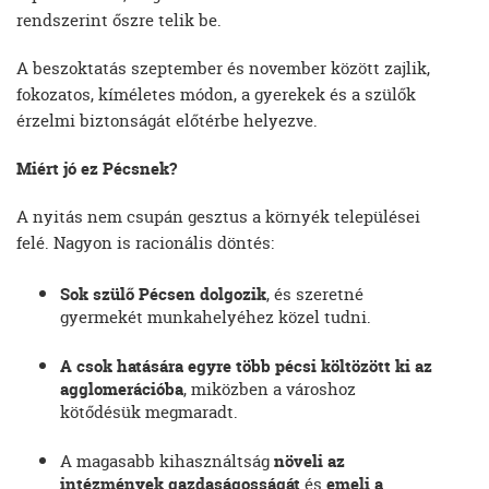
rendszerint őszre telik be.
A beszoktatás szeptember és november között zajlik,
fokozatos, kíméletes módon, a gyerekek és a szülők
érzelmi biztonságát előtérbe helyezve.
Miért jó ez Pécsnek?
A nyitás nem csupán gesztus a környék települései
felé. Nagyon is racionális döntés:
Sok szülő Pécsen dolgozik
, és szeretné
gyermekét munkahelyéhez közel tudni.
A csok hatására egyre több pécsi költözött ki az
agglomerációba
, miközben a városhoz
kötődésük megmaradt.
A magasabb kihasználtság
növeli az
intézmények gazdaságosságát
és
emeli a