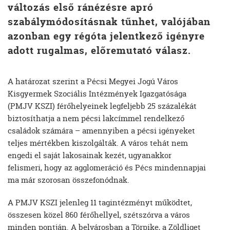
változás első ránézésre apró
szabálymódosításnak tűnhet, valójában
azonban egy régóta jelentkező igényre
adott rugalmas, előremutató válasz.
A határozat szerint a Pécsi Megyei Jogú Város
Kisgyermek Szociális Intézmények Igazgatósága
(PMJV KSZI) férőhelyeinek legfeljebb 25 százalékát
biztosíthatja a nem pécsi lakcímmel rendelkező
családok számára – amennyiben a pécsi igényeket
teljes mértékben kiszolgálták. A város tehát nem
engedi el saját lakosainak kezét, ugyanakkor
felismeri, hogy az agglomeráció és Pécs mindennapjai
ma már szorosan összefonódnak.
A PMJV KSZI jelenleg 11 tagintézményt működtet,
összesen közel 860 férőhellyel, szétszórva a város
minden pontján. A belvárosban a Törpike, a Zöldliget