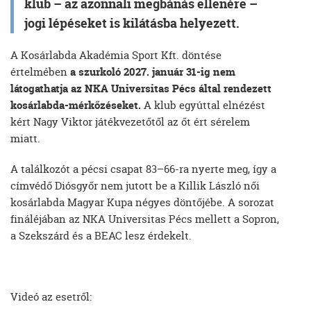
klub – az azonnali megbánás ellenére –
jogi lépéseket is kilátásba helyezett.
A Kosárlabda Akadémia Sport Kft. döntése
értelmében
a szurkoló 2027. január 31-ig nem
látogathatja az NKA Universitas Pécs által rendezett
kosárlabda-mérkőzéseket.
A klub egyúttal elnézést
kért Nagy Viktor játékvezetőtől az őt ért sérelem
miatt.
A találkozót a pécsi csapat 83–66-ra nyerte meg, így a
címvédő Diósgyőr nem jutott be a Killik László női
kosárlabda Magyar Kupa négyes döntőjébe. A sorozat
fináléjában az NKA Universitas Pécs mellett a Sopron,
a Szekszárd és a BEAC lesz érdekelt.
Videó az esetről: