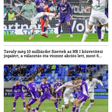
Tavaly még 10 milliárdot fizettek az NB I közvetítési
jogaiért, a választás óta viszont akciós lett, most 6...