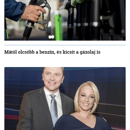
Mától olcsóbb a benzin, és kicsit a gázolaj is