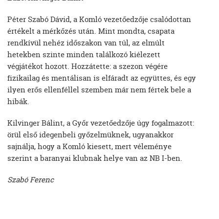
Péter Szabó Dávid, a Komló vezetőedzője csalódottan
értékelt a mérkőzés után. Mint mondta, csapata
rendkívül nehéz időszakon van túl, az elmúlt
hetekben szinte minden találkozó kiélezett
végjátékot hozott. Hozzátette: a szezon végére
fizikailag és mentálisan is elfáradt az együttes, és egy
ilyen erős ellenféllel szemben már nem fértek bele a
hibák.
Kilvinger Bálint, a Győr vezetőedzője úgy fogalmazott:
örül első idegenbeli győzelmüknek, ugyanakkor
sajnálja, hogy a Komló kiesett, mert véleménye
szerint a baranyai klubnak helye van az NB I-ben.
Szabó Ferenc