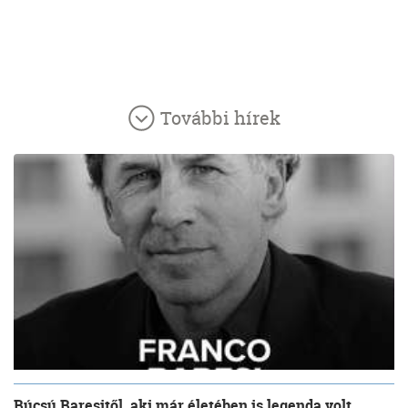
További hírek
Búcsú Baresitől, aki már életében is legenda volt