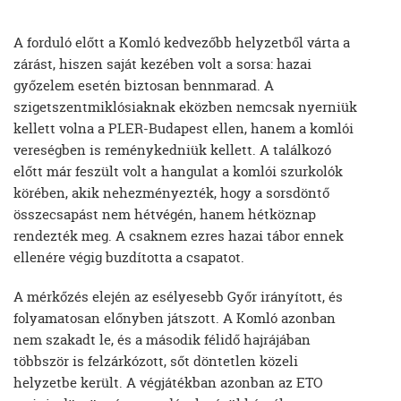
A forduló előtt a Komló kedvezőbb helyzetből várta a
zárást, hiszen saját kezében volt a sorsa: hazai
győzelem esetén biztosan bennmarad. A
szigetszentmiklósiaknak eközben nemcsak nyerniük
kellett volna a PLER-Budapest ellen, hanem a komlói
vereségben is reménykedniük kellett. A találkozó
előtt már feszült volt a hangulat a komlói szurkolók
körében, akik nehezményezték, hogy a sorsdöntő
összecsapást nem hétvégén, hanem hétköznap
rendezték meg. A csaknem ezres hazai tábor ennek
ellenére végig buzdította a csapatot.
A mérkőzés elején az esélyesebb Győr irányított, és
folyamatosan előnyben játszott. A Komló azonban
nem szakadt le, és a második félidő hajrájában
többször is felzárkózott, sőt döntetlen közeli
helyzetbe került. A végjátékban azonban az ETO