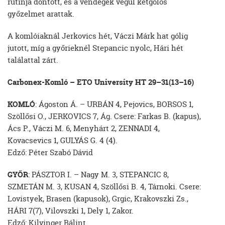
rutinja döntött, és a vendégek végül kétgólos
győzelmet arattak.
A komlóiaknál Jerkovics hét, Váczi Márk hat gólig
jutott, míg a győrieknél Stepancic nyolc, Hári hét
találattal zárt.
Carbonex-Komló – ETO University HT 29–31(13–16)
KOMLÓ
: Ágoston Á. – URBÁN 4, Pejovics, BORSOS 1,
Szöllősi O., JERKOVICS 7, Ág. Csere: Farkas B. (kapus),
Ács P., Váczi M. 6, Menyhárt 2, ZENNADI 4,
Kovacsevics 1, GULYÁS G. 4 (4).
Edző: Péter Szabó Dávid
GYŐR
: PÁSZTOR I. – Nagy M. 3, STEPANCIC 8,
SZMETÁN M. 3, KUSAN 4, Szöllősi B. 4, Tárnoki. Csere:
Lovistyek, Brasen (kapusok), Grgic, Krakovszki Zs.,
HÁRI 7(7), Vilovszki 1, Dely 1, Zakor.
Edző: Kilvinger Bálint