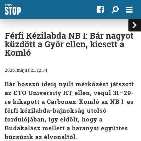
Férfi Kézilabda NB I: Bár nagyot
küzdött a Győr ellen, kiesett a
Komló
2026. május 21. 12:34
Bár hosszú ideig nyílt mérkőzést játszott
az ETO University HT ellen, végül 31–29-
re kikapott a Carbonex-Komló az NB I-es
férfi kézilabda-bajnokság utolsó
fordulójában, így eldőlt, hogy a
Budakalász mellett a baranyai együttes
búcsúzik az élvonaltól.