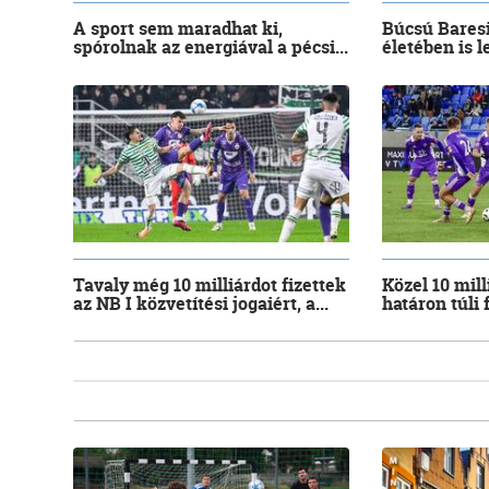
A sport sem maradhat ki,
Búcsú Baresi
spórolnak az energiával a pécsi...
életében is l
Tavaly még 10 milliárdot fizettek
Közel 10 mill
az NB I közvetítési jogaiért, a...
határon túli 