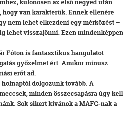
emhez, különösen az első negyed után
k, hogy van karakterük. Ennek ellenére
gy nem lehet elkezdeni egy mérkőzést –
g lehet visszajönni. Ezen mindenképpen
r Fóton is fantasztikus hangulatot
ogatás győzelmet ért. Amikor mínusz
iási erőt ad.
e holnaptól dolgozunk tovább. A
meccsek, minden összecsapásra úgy kell
nánk. Sok sikert kívánok a MAFC-nak a