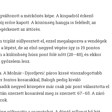
áltozott a mérkőzés képe. A kispadról érkező
 új erőre kapott. A közönség hangja is feléledt, az
gérkezett az áttörés.
 triplát süllyesztett el, ezzel megalapozva a vendégek
 a lépést, de az első negyed végére így is 19 pontos
 a különbség húsz pont fölé nőtt (20–40), és ekkor
 győzelem lesz.
a. A Molnár–Djordjević páros kissé visszafogottabb
ézer fontos kosarakkal, Balogh pedig kiváló
adik negyed közepére már csak pár pont választotta el
tán szerzett kosarával meg is szerzett: 67–65. A záró
cok.
ny váltogatta a csapatokat. A döntő pillanat bő két