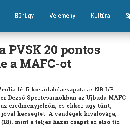
Bűnügy
Vélemény
Kultúra
S
 a PVSK 20 pontos
le a MAFC-ot
eolia férfi kosárlabdacsapata az NB I/B
uber Dezső Sportcsarnokban az Újbuda MAFC
t az eredményjelzőn, és ekkor úgy tűnt,
 jóval kecsegtet. A vendégek kiválósága,
18), mint a teljes hazai csapat az első tíz