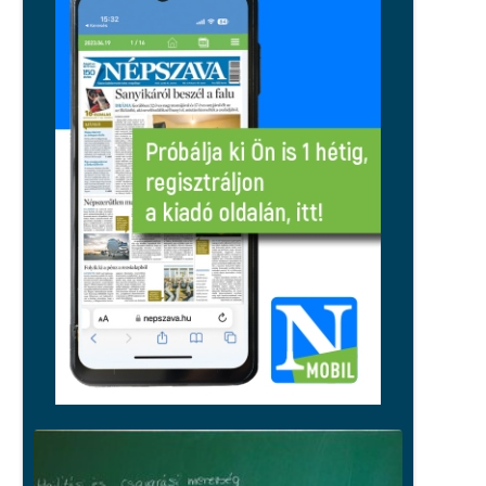
Közelebb kerültek az uniós árakhoz
és bérekhez a magyarok, de a régió
továbbra is előttünk jár
Sport
A sport sem maradhat ki, spórolnak
az energiával a pécsi egyesületek