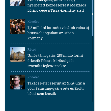
nyerhetett közbeszerzést Mészáros
Lőrinc cége a Tisza-kormány alatt
Közélet
7,2 milliárd forintért vásárolt volna új
brüsszeli ingatlant az Orbán-
kormány
Régió
Uniós támogatás: 255 millió forint
érkezik Pécsre közösségi és
szociális fejlesztésekre
Közélet
Takács Péter szerint az NKA-ügy, a
gödi Samsung-gyár esete és Zsolti
bácsi sem létezik
Közélet
Huth Gergely durván kiosztotta