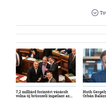
To
7,2 milliárd forintért vásárolt
Huth Gergely
volna új brüsszeli ingatlant az...
Orbán Balázs