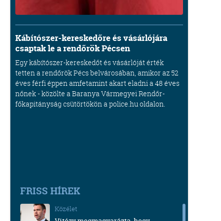
Kábítószer-kereskedőre és vásárlójára
csaptak le a rendőrök Pécsen
Egy kábítószer-kereskedőt és vásárlóját érték
tetten a rendőrök Pécs belvárosában, amikor az 52
éves férfi éppen amfetamint akart eladni a 48 éves
nőnek - közölte a Baranya Vármegyei Rendőr-
főkapitányság csütörtökön a police.hu oldalon.
FRISS HÍREK
Közélet
Vitézy megmagyarázta, hogy