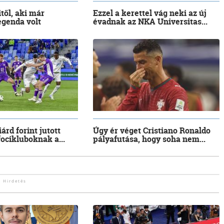
től, aki már
Ezzel a kerettel vág neki az új
egenda volt
évadnak az NKA Universitas...
iárd forint jutott
Úgy ér véget Cristiano Ronaldo
focikluboknak a...
pályafutása, hogy soha nem...