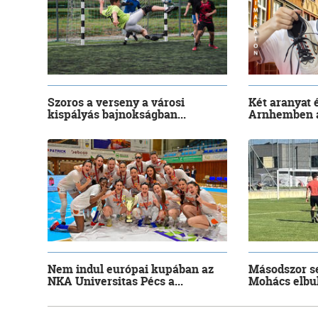
Szoros a verseny a városi
Két aranyat 
kispályás bajnokságban...
Arnhemben a 
Nem indul európai kupában az
Másodszor se
NKA Universitas Pécs a...
Mohács elbuk