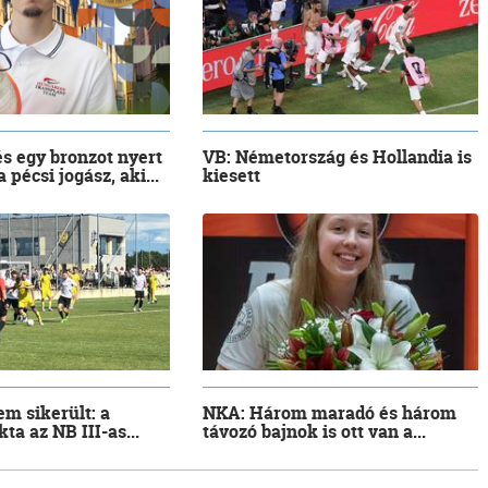
és egy bronzot nyert
VB: Németország és Hollandia is
pécsi jogász, aki...
kiesett
m sikerült: a
NKA: Három maradó és három
ta az NB III-as...
távozó bajnok is ott van a...