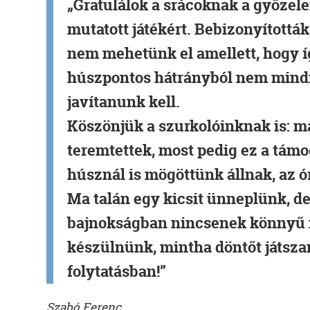
„Gratulálok a srácoknak a győzel
mutatott játékért. Bebizonyítottá
nem mehetünk el amellett, hogy í
húszpontos hátrányból nem mindi
javítanunk kell.
Köszönjük a szurkolóinknak is: má
teremtettek, most pedig ez a tám
húsznál is mögöttünk állnak, az ór
Ma talán egy kicsit ünneplünk, d
bajnokságban nincsenek könnyű 
készülnünk, mintha döntőt játsza
folytatásban!”
Szabó Ferenc