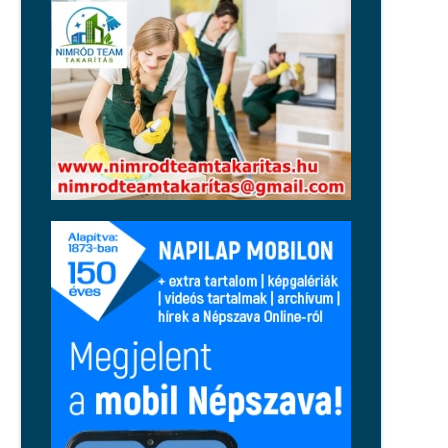
Orbán Balázst: működése szekunder
szégyenérzetet váltott ki a
jobboldalon
Közélet
Magyar Péter: péntektől nincs
szükség az önkéntes
fogyasztáscsökkentésre
Régió
Tragikus tűzeset történt Cserkúton,
egy holttestet is találtak
Közélet
Nincsenek jó hónapjai Balásy
Gyulának: a Szerencsejáték Zrt.
szerződést bontott, a honvédelmi
miniszter feljelentést tett
Közélet