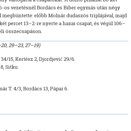
–96-os vezetésnél Bordács és Biber egymás után négy
l megbüntette: előbb Molnár dudaszós triplájával, majd
 két percet 13–2-re nyerte a hazai csapat, és végül 106–
eli összecsapáson.
–20, 29–23, 27–19)
34/15, Kertész 2, Djordjević 29/6.
8, Sitku.
ár T. 4/3, Bordács 13, Pápai 6.