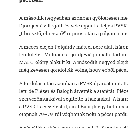
percben.
A második negyedben azonban gyökeresen megv
Djordjević villogott, és vele együtt a teljes PVSK
„Ébresztő, ébresztő!” rigmus után a pályán is me
A meccs elején Polgárdy másfél perc alatt három
lendületét. Molnár és Djordjević próbálta tartani
MAFC-előny alakult ki. A második negyed elején
még kevesen gondolták volna, hogy ebből pécsi
A fordulás után azonban a PVSK új arcát mutatt
lett, de Plézer és Balogh átvették a stafétát. Pl
szervezőmunkával segítette a hazaiakat. A harm
a PVSK-t a vezetéstől, amit Balogh egy betörés u
etapnak 79–79-ről vághattak neki a pécsi párdu
A végjáték sokáig szoros maradt: 2–3 pontos elő