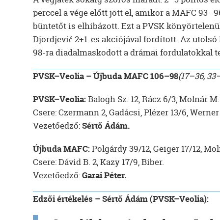
perccel a vége előtt jött el, amikor a MAFC 93
büntetőt is elhibázott. Ezt a PVSK könyörtelenü
Djordjević 2+1-es akciójával fordított. Az utolsó
98-ra diadalmaskodott a drámai fordulatokkal t
PVSK–Veolia – Újbuda MAFC 106–98
(17–36, 33
PVSK–Veolia:
Balogh Sz. 12, Rácz 6/3, Molnár M. 
Csere: Czermann 2, Gadácsi, Plézer 13/6, Werner 
Vezetőedző:
Sértő Ádám.
Újbuda MAFC:
Polgárdy 39/12, Geiger 17/12, Moln
Csere: Dávid B. 2, Kazy 17/9, Biber.
Vezetőedző:
Garai Péter.
Edzői értékelés – Sértő Ádám (PVSK–Veolia):