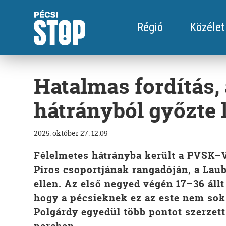
Régió
Közélet
Hatalmas fordítás,
hátrányból győzte 
2025. október 27. 12:09
Félelmetes hátrányba került a PVSK–V
Piros csoportjának rangadóján, a La
ellen. Az első negyed végén 17–36 áll
hogy a pécsieknek ez az este nem sok
Polgárdy egyedül több pontot szerzett (