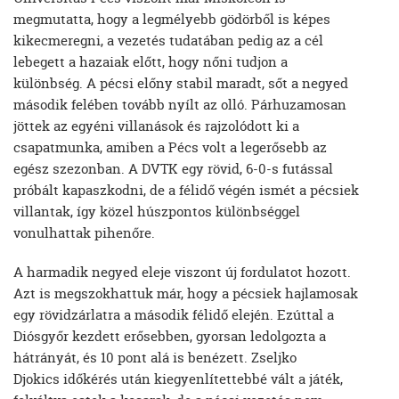
megmutatta, hogy a legmélyebb gödörből is képes
kikecmeregni, a vezetés tudatában pedig az a cél
lebegett a hazaiak előtt, hogy nőni tudjon a
különbség. A pécsi előny stabil maradt, sőt a negyed
második felében tovább nyílt az olló. Párhuzamosan
jöttek az egyéni villanások és rajzolódott ki a
csapatmunka, amiben a Pécs volt a legerősebb az
egész szezonban. A DVTK egy rövid, 6-0-s futással
próbált kapaszkodni, de a félidő végén ismét a pécsiek
villantak, így közel húszpontos különbséggel
vonulhattak pihenőre.
A harmadik negyed eleje viszont új fordulatot hozott.
Azt is megszokhattuk már, hogy a pécsiek hajlamosak
egy rövidzárlatra a második félidő elején. Ezúttal a
Diósgyőr kezdett erősebben, gyorsan ledolgozta a
hátrányát, és 10 pont alá is benézett. Zseljko
Djokics időkérés után kiegyenlítettebbé vált a játék,