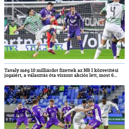
Tavaly még 10 milliárdot fizettek az NB I közvetítési
jogaiért, a választás óta viszont akciós lett, most 6...