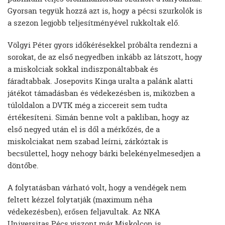
Gyorsan tegyük hozzá azt is, hogy a pécsi szurkolók is
a szezon legjobb teljesítményével rukkoltak elő.
Völgyi Péter gyors időkérésekkel próbálta rendezni a
sorokat, de az első negyedben inkább az látszott, hogy
a miskolciak sokkal indiszponáltabbak és
fáradtabbak. Josepovits Kinga uralta a palánk alatti
játékot támadásban és védekezésben is, miközben a
túloldalon a DVTK még a ziccereit sem tudta
értékesíteni. Simán benne volt a pakliban, hogy az
első negyed után el is dől a mérkőzés, de a
miskolciakat nem szabad leírni, zárkóztak is
becsülettel, hogy nehogy bárki belekényelmesedjen a
döntőbe.
A folytatásban várható volt, hogy a vendégek nem
feltett kézzel folytatják (maximum néha
védekezésben), erősen feljavultak. Az NKA
Universitas Pécs viszont már Miskolcon is