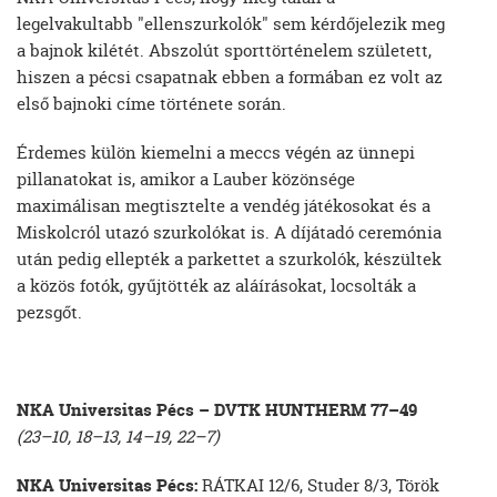
legelvakultabb "ellenszurkolók" sem kérdőjelezik meg
a bajnok kilétét. Abszolút sporttörténelem született,
hiszen a pécsi csapatnak ebben a formában ez volt az
első bajnoki címe története során.
Érdemes külön kiemelni a meccs végén az ünnepi
pillanatokat is, amikor a Lauber közönsége
maximálisan megtisztelte a vendég játékosokat és a
Miskolcról utazó szurkolókat is. A díjátadó ceremónia
után pedig ellepték a parkettet a szurkolók, készültek
a közös fotók, gyűjtötték az aláírásokat, locsolták a
pezsgőt.
NKA Universitas Pécs – DVTK HUNTHERM 77–49
(23–10, 18–13, 14–19, 22–7)
NKA Universitas Pécs:
RÁTKAI 12/6, Studer 8/3, Török