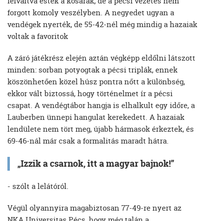
felváltva estek a kosarak, de a pécsi vezetés nem
forgott komoly veszélyben. A negyedet ugyan a
vendégek nyerték, de 55-42-nél még mindig a hazaiak
voltak a favoritok
A záró játékrész elején aztán végképp eldőlni látszott
minden: sorban potyogtak a pécsi triplák, ennek
köszönhetően közel húsz pontra nőtt a különbség,
ekkor vált biztossá, hogy történelmet ír a pécsi
csapat. A vendégtábor hangja is elhalkult egy időre, a
Lauberben ünnepi hangulat kerekedett. A hazaiak
lendülete nem tört meg, újabb hármasok érkeztek, és
69-46-nál már csak a formalitás maradt hátra.
„Izzik a csarnok, itt a magyar bajnok!”
- szólt a lelátóról.
Végül olyannyira magabiztosan 77-49-re nyert az
NKA Universitas Pécs, hogy még talán a