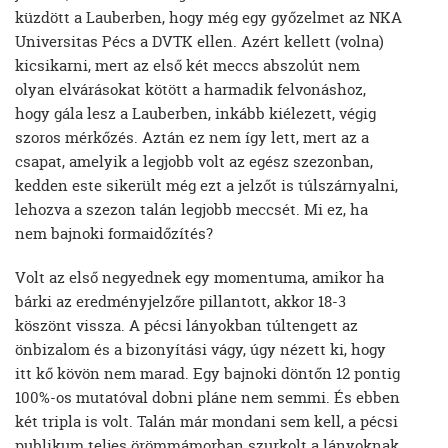
küzdött a Lauberben, hogy még egy győzelmet az NKA
Universitas Pécs a DVTK ellen. Azért kellett (volna)
kicsikarni, mert az első két meccs abszolút nem
olyan elvárásokat kötött a harmadik felvonáshoz,
hogy gála lesz a Lauberben, inkább kiélezett, végig
szoros mérkőzés. Aztán ez nem így lett, mert az a
csapat, amelyik a legjobb volt az egész szezonban,
kedden este sikerült még ezt a jelzőt is túlszárnyalni,
lehozva a szezon talán legjobb meccsét. Mi ez, ha
nem bajnoki formaidőzítés?
Volt az első negyednek egy momentuma, amikor ha
bárki az eredményjelzőre pillantott, akkor 18-3
köszönt vissza. A pécsi lányokban túltengett az
önbizalom és a bizonyítási vágy, úgy nézett ki, hogy
itt kő kövön nem marad. Egy bajnoki döntőn 12 pontig
100%-os mutatóval dobni pláne nem semmi. És ebben
két tripla is volt. Talán már mondani sem kell, a pécsi
publikum teljes örömmámorban szurkolt a lányoknak.