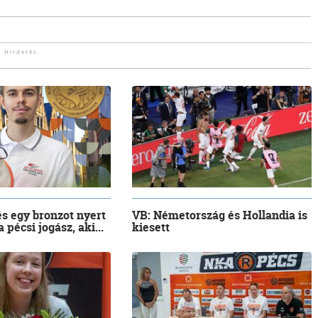
és egy bronzot nyert
VB: Németország és Hollandia is
pécsi jogász, aki...
kiesett