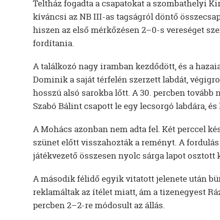
Teltház fogadta a csapatokat a szombathelyi Ki
kíváncsi az NB III-as tagságról döntő összecsa
hiszen az első mérkőzésen 2–0-s vereséget szen
fordítania.
A találkozó nagy iramban kezdődött, és a hazai
Dominik a saját térfelén szerzett labdát, végigr
hosszú alsó sarokba lőtt. A 30. percben tovább 
Szabó Bálint csapott le egy lecsorgó labdára, és 
A Mohács azonban nem adta fel. Két perccel kés
szünet előtt visszahozták a reményt. A fordulás
játékvezető összesen nyolc sárga lapot osztott k
A második félidő egyik vitatott jelenete után b
reklamáltak az ítélet miatt, ám a tizenegyest Rá
percben 2–2-re módosult az állás.