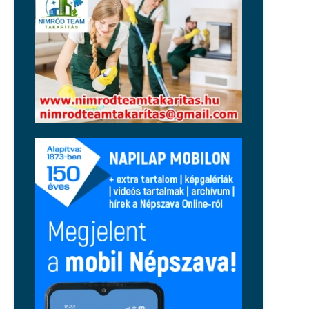
Régió
Uniós támogatás: 255 millió forint
érkezik Pécsre közösségi és
szociális fejlesztésekre
Közélet
Takács Péter szerint az NKA-ügy, a
gödi Samsung-gyár esete és Zsolti
bácsi sem létezik
Közélet
Huth Gergely durván kiosztotta
Orbán Balázst: működése szekunder
szégyenérzetet váltott ki a
jobboldalon
Közélet
Magyar Péter: péntektől nincs
szükség az önkéntes