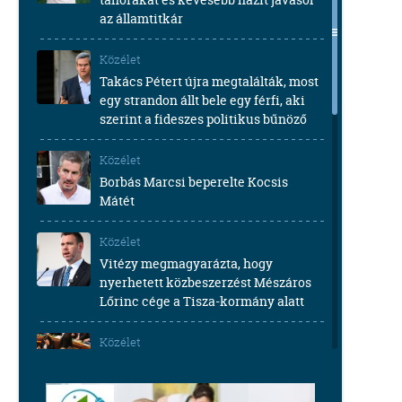
az államtitkár
Közélet
Takács Pétert újra megtalálták, most
egy strandon állt bele egy férfi, aki
szerint a fideszes politikus bűnöző
Közélet
Borbás Marcsi beperelte Kocsis
Mátét
Közélet
Vitézy megmagyarázta, hogy
nyerhetett közbeszerzést Mészáros
Lőrinc cége a Tisza-kormány alatt
Közélet
7,2 milliárd forintért vásárolt volna új
brüsszeli ingatlant az Orbán-
kormány