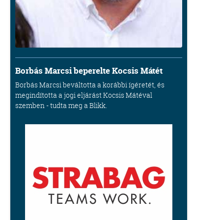
Borbás Marcsi beperelte Kocsis Mátét
Borbás Marcsi beváltotta a korábbi ígéretét, és
megindította a jogi eljárást Kocsis Mátéval
szemben - tudta meg a Blikk.