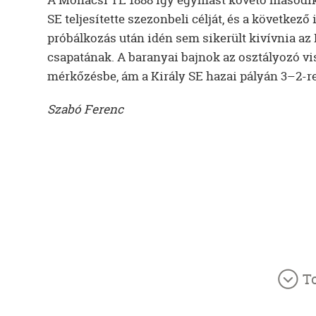
SE teljesítette szezonbeli célját, és a követke
próbálkozás után idén sem sikerült kivívnia az 
csapatának. A baranyai bajnok az osztályozó v
mérkőzésbe, ám a Király SE hazai pályán 3–2-re g
Szabó Ferenc
T