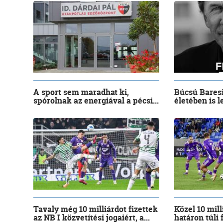
A sport sem maradhat ki,
Búcsú Baresi
spórolnak az energiával a pécsi...
életében is l
Tavaly még 10 milliárdot fizettek
Közel 10 mill
az NB I közvetítési jogaiért, a...
határon túli 