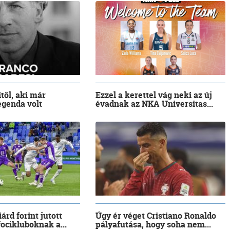
től, aki már
Ezzel a kerettel vág neki az új
egenda volt
évadnak az NKA Universitas...
iárd forint jutott
Úgy ér véget Cristiano Ronaldo
focikluboknak a...
pályafutása, hogy soha nem...