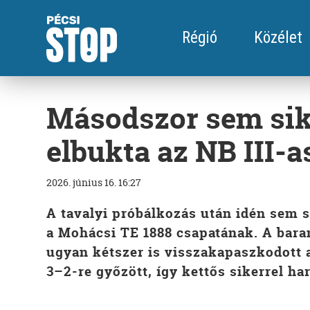
Régió
Közélet
Másodszor sem sik
elbukta az NB III-a
2026. június 16. 16:27
A tavalyi próbálkozás után idén sem si
a Mohácsi TE 1888 csapatának. A bara
ugyan kétszer is visszakapaszkodott 
3–2-re győzött, így kettős sikerrel harc