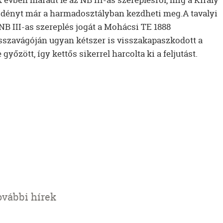
ző idényt már a harmadosztályban kezdheti meg.
A tavalyi
NB III-as szereplés jogát a Mohácsi TE 1888
isszavágóján ugyan kétszer is visszakapaszkodott a
yőzött, így kettős sikerrel harcolta ki a feljutást.
ovábbi hírek