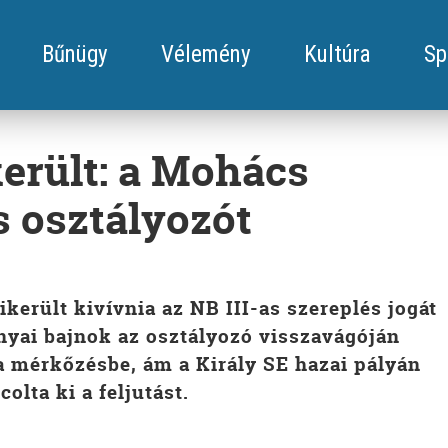
Bűnügy
Vélemény
Kultúra
Sp
erült: a Mohács
s osztályozót
került kivívnia az NB III-as szereplés jogát
nyai bajnok az osztályozó visszavágóján
a mérkőzésbe, ám a Király SE hazai pályán
olta ki a feljutást.