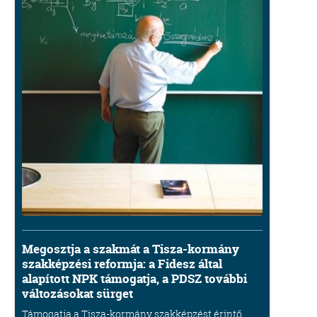
Megosztja a szakmát a Tisza-kormány
szakképzési reformja: a Fidesz által
alapított NPK támogatja, a PDSZ további
változásokat sürget
Támogatja a Tisza-kormány szakképzést érintő