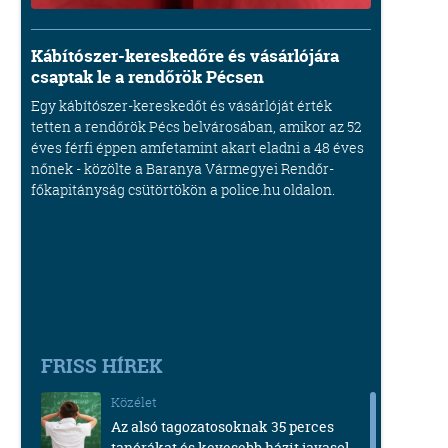
Kábítószer-kereskedőre és vásárlójára
csaptak le a rendőrök Pécsen
Egy kábítószer-kereskedőt és vásárlóját érték
tetten a rendőrök Pécs belvárosában, amikor az 52
éves férfi éppen amfetamint akart eladni a 48 éves
nőnek - közölte a Baranya Vármegyei Rendőr-
főkapitányság csütörtökön a police.hu oldalon.
FRISS HÍREK
Közélet
Az alsó tagozatosoknak 35 perces
tanórákat és kevesebb házit javasol