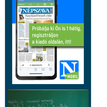
fogyasztáscsökkentésre
Régió
Tragikus tűzeset történt Cserkúton,
egy holttestet is találtak