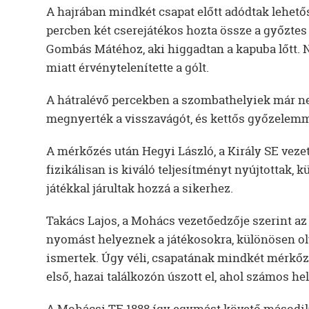
A hajrában mindkét csapat előtt adódtak lehetősé
percben két cserejátékos hozta össze a győztes t
Gombás Mátéhoz, aki higgadtan a kapuba lőtt. N
miatt érvénytelenítette a gólt.
A hátralévő percekben a szombathelyiek már ne
megnyerték a visszavágót, és kettős győzelemme
A mérkőzés után Hegyi László, a Király SE veze
fizikálisan is kiváló teljesítményt nyújtottak, k
játékkal járultak hozzá a sikerhez.
Takács Lajos, a Mohács vezetőedzője szerint az
nyomást helyeznek a játékosokra, különösen ol
ismertek. Úgy véli, csapatának mindkét mérkőzé
első, hazai találkozón úszott el, ahol számos he
A Mohácsi TE 1888 így egymást követő második é