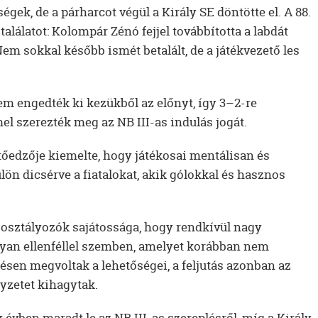
gek, de a párharcot végül a Király SE döntötte el. A 88.
alálatot: Kolompár Zénó fejjel továbbította a labdát
em sokkal később ismét betalált, de a játékvezető les
m engedték ki kezükből az előnyt, így 3–2-re
l szerezték meg az NB III-as indulás jogát.
tőedzője kiemelte, hogy játékosai mentálisan és
ülön dicsérve a fiatalokat, akik gólokkal és hasznos
 osztályozók sajátossága, hogy rendkívül nagy
yan ellenféllel szemben, amelyet korábban nem
sen megvoltak a lehetőségei, a feljutás azonban az
lyzetet kihagytak.
vben maradt le az NB III-as szereplésről, míg a Király