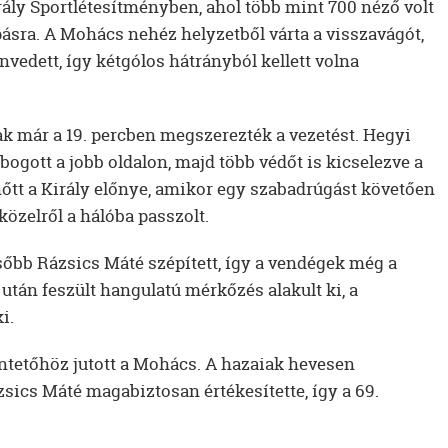
rály Sportlétesítményben, ahol több mint 700 néző volt
pásra. A Mohács nehéz helyzetből várta a visszavágót,
vedett, így kétgólos hátrányból kellett volna
ak már a 19. percben megszerezték a vezetést. Hegyi
obogott a jobb oldalon, majd több védőt is kicselezve a
nőtt a Király előnye, amikor egy szabadrúgást követően
közelről a hálóba passzolt.
őbb Rázsics Máté szépített, így a vendégek még a
 után feszült hangulatú mérkőzés alakult ki, a
i.
üntetőhöz jutott a Mohács. A hazaiak hevesen
zsics Máté magabiztosan értékesítette, így a 69.