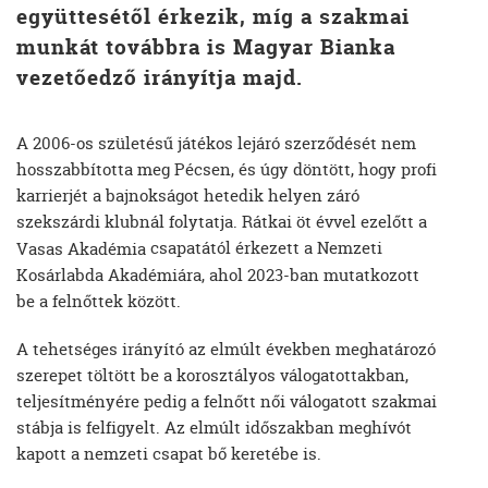
együttesétől érkezik, míg a szakmai
munkát továbbra is Magyar Bianka
vezetőedző irányítja majd.
A 2006-os születésű játékos lejáró szerződését nem
hosszabbította meg Pécsen, és úgy döntött, hogy profi
karrierjét a bajnokságot hetedik helyen záró
szekszárdi klubnál folytatja. Rátkai öt évvel ezelőtt a
csapatától érkezett a Nemzeti
Vasas Akadémia
Kosárlabda Akadémiára, ahol 2023-ban mutatkozott
be a felnőttek között.
A tehetséges irányító az elmúlt években meghatározó
szerepet töltött be a korosztályos válogatottakban,
teljesítményére pedig a felnőtt női válogatott szakmai
stábja is felfigyelt. Az elmúlt időszakban meghívót
kapott a nemzeti csapat bő keretébe is.