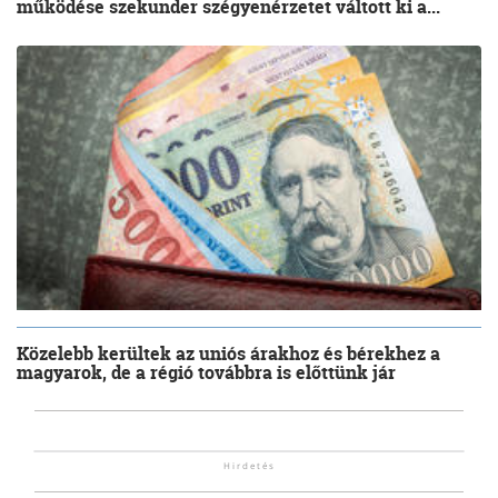
működése szekunder szégyenérzetet váltott ki a...
Közelebb kerültek az uniós árakhoz és bérekhez a
magyarok, de a régió továbbra is előttünk jár