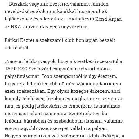
– Büszkék vagyunk Eszterre, valamint minden
nevelőedzőre, akik munkájukkal hozzájárultak
fejlődéséhez és sikereihez – nyilatkozta
,
Kond Árpád
az NKA Universitas Pécs ügyvezetője.
Rátkai Eszter a szekszárdi klub honlapján beszélt
döntéséről:
„Nagyon boldog vagyok, hogy a következő szezontól a
TARR KSC Szekszárd csapatában folytathatom a
pályafutásomat. Több szempontból is úgy éreztem,
hogy ez a lehető legjobb döntés számomra karrierem
ezen szakaszában. Egy olyan közegbe érkezem, ahol
komoly felelősség, bizalom és meghatározó szerep vár
rám, ez pedig játékosként és emberként is hatalmas
motivációt jelent számomra. Szeretnék tovább
fejlődni, bátrabban és szabadabban játszani, valamint
egyre nagyobb vezérszerepet vállalni a pályán.
Nagyon szimpatikus volt számomra a klub jövőképe, a