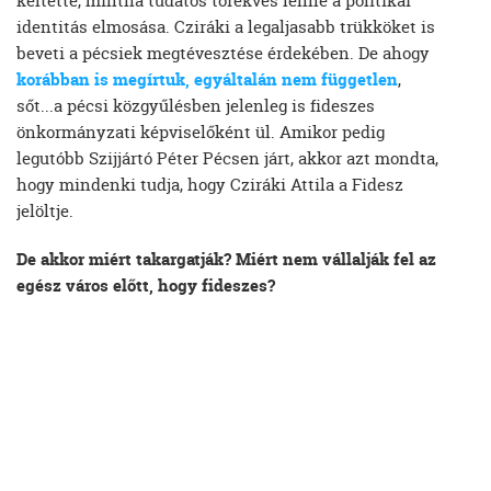
keltette, mintha tudatos törekvés lenne a politikai
identitás elmosása. Cziráki a legaljasabb trükköket is
beveti a pécsiek megtévesztése érdekében. De ahogy
korábban is megírtuk, egyáltalán nem független
,
sőt...a pécsi közgyűlésben jelenleg is fideszes
önkormányzati képviselőként ül. Amikor pedig
legutóbb Szijjártó Péter Pécsen járt, akkor azt mondta,
hogy mindenki tudja, hogy Cziráki Attila a Fidesz
jelöltje.
De akkor miért takargatják? Miért nem vállalják fel az
egész város előtt, hogy fideszes?