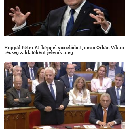
Hoppál Péter AI-képpel viccelődött, amin Orbán Viktor
részeg zaklatóként jelenik meg