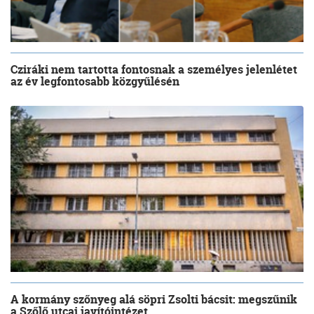
Cziráki nem tartotta fontosnak a személyes jelenlétet
az év legfontosabb közgyűlésén
A kormány szőnyeg alá söpri Zsolti bácsit: megszűnik
a Szőlő utcai javítóintézet