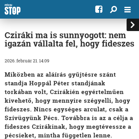
Cziráki ma is sunnyogott: nem
igazán vállalta fel, hogy fideszes
2026. február 21. 14:09
Miközben az aláírás gyűjtésre szánt
standja Hoppál Péter standjának
torkában volt, Czirákién egyértelműen
kivehető, hogy mennyire szégyelli, hogy
fideszes. Nincs egységes arculat, csak a
Szívügyünk Pécs. Továbbra is az a célja a
fideszes Czirákinak, hogy megtévessze a
pécsieket, mintha független lenne.