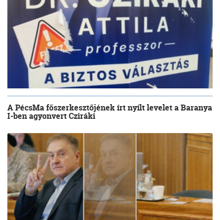
A PécsMa főszerkesztőjének írt nyílt levelet a Baranya
I-ben agyonvert Cziráki