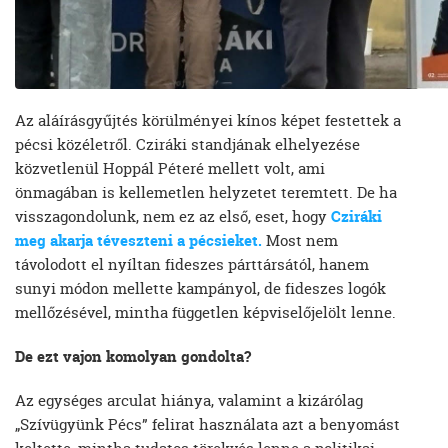
Az aláírásgyűjtés körülményei kínos képet festettek a
pécsi közéletről. Cziráki standjának elhelyezése
közvetlenül Hoppál Péteré mellett volt, ami
önmagában is kellemetlen helyzetet teremtett. De ha
visszagondolunk, nem ez az első, eset, hogy
Cziráki
meg akarja téveszteni a pécsieket.
Most nem
távolodott el nyíltan fideszes párttársától, hanem
sunyi módon mellette kampányol, de fideszes logók
mellőzésével, mintha független képviselőjelölt lenne.
De ezt vajon komolyan gondolta?
Az egységes arculat hiánya, valamint a kizárólag
„Szívügyünk Pécs” felirat használata azt a benyomást