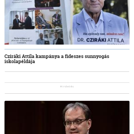
Cziráki Attila kampánya a fideszes sunnyogás
iskolapéldája