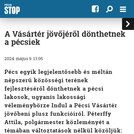
A Vásártér jövőjéről dönthetnek
a pécsiek
2024. május 9. 13:05
Pécs egyik legjelentősebb és méltán
népszerű közösségi terének
fejlesztéséről dönthetnek a pécsi
lakosok, ugyanis lakossági
véleménybörze Indul a Pécsi Vásártér
jövőbeni plusz funkcióiról. Péterffy
Attila, polgármester közleményét a
témában változtatások nélkül közöljük: