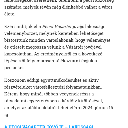
lehetőségeket szeretnénk teremteni a pécsi közösség
számára, melyek révén még élénkebbé válhat a város
élete.
Ezért indítjuk el a
Pécsi Vásártér jövője
lakossági
véleménybörzét, melynek keretében lehetőséget
biztosítunk minden városlakónak, hogy véleményét
és ötleteit megossza velünk a Vásártér jövőjével
kapcsolatban. Az eredményekről és a következő
lépésekről folyamatosan tájékoztatni fogjuk a
pécsieket.
Köszönöm eddigi együttműködésüket és aktív
részvételüket városfejlesztési folyamatainkban.
Kérem, hogy minél többen vegyenek részt a
társadalmi egyeztetésben a kérdőív kitöltésével,
amelyet az alábbi oldalról lehet elérni 2024. június 16-
ig:
A PÉCSI VÁSÁRTÉR JÖVŐJE – LAKOSSÁGI