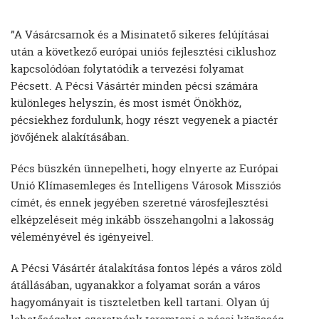
”A Vásárcsarnok és a Misinatető sikeres felújításai
után a következő európai uniós fejlesztési ciklushoz
kapcsolódóan folytatódik a tervezési folyamat
Pécsett. A Pécsi Vásártér minden pécsi számára
különleges helyszín, és most ismét Önökhöz,
pécsiekhez fordulunk, hogy részt vegyenek a piactér
jövőjének alakításában.
Pécs büszkén ünnepelheti, hogy elnyerte az Európai
Unió Klímasemleges és Intelligens Városok Missziós
címét, és ennek jegyében szeretné városfejlesztési
elképzeléseit még inkább összehangolni a lakosság
véleményével és igényeivel.
A Pécsi Vásártér átalakítása fontos lépés a város zöld
átállásában, ugyanakkor a folyamat során a város
hagyományait is tiszteletben kell tartani. Olyan új