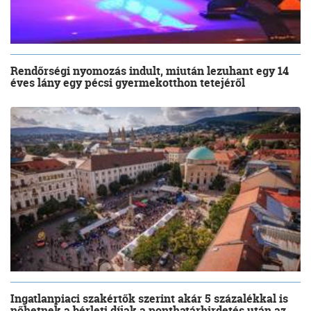
Rendőrségi nyomozás indult, miután lezuhant egy 14
éves lány egy pécsi gyermekotthon tetejéről
Ingatlanpiaci szakértők szerint akár 5 százalékkal is
nőhetnek a bérleti díjak a ponthatárhirdetés után az...