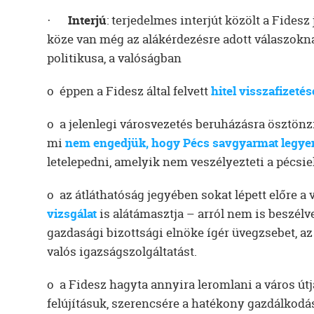
·
Interjú
: terjedelmes interjút közölt a Fidesz
köze van még az alákérdezésre adott válaszokna
politikusa, a valóságban
o éppen a Fidesz által felvett
hitel visszafizetés
o a jelenlegi városvezetés beruházásra ösztönzi
mi
nem engedjük, hogy Pécs savgyarmat legye
letelepedni, amelyik nem veszélyezteti a pécsi
o az átláthatóság jegyében sokat lépett előre a 
vizsgálat
is alátámasztja – arról nem is beszélv
gazdasági bizottsági elnöke ígér üvegzsebet, az
valós igazságszolgáltatást.
o a Fidesz hagyta annyira leromlani a város útj
felújításuk, szerencsére a hatékony gazdálkod