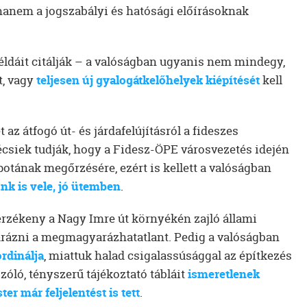
 hanem a jogszabályi és hatósági előírásoknak
példáit citálják – a valóságban ugyanis nem mindegy,
t, vagy
teljesen új gyalogátkelőhelyek kiépítését
kell
t az átfogó út- és járdafelújításról a fideszes
écsiek tudják, hogy a Fidesz-ÖPE városvezetés idején
potának megőrzésére, ezért is kellett a valóságban
nk is vele, jó ütemben
.
 érzékeny a Nagy Imre út környékén zajló állami
rázni a megmagyarázhatatlant. Pedig a valóságban
rdinálja
, miattuk halad csigalassúsággal az építkezés
óló, tényszerű tájékoztató tábláit
ismeretlenek
er már feljelentést is tett
.