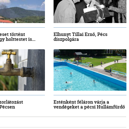
eset történt
Elhunyt Tillai Ernő, Pécs
y holttestet is...
díszpolgára
korlátozást
Esténként féláron várja a
 Pécsen
vendégeket a pécsi Hullámfürdő