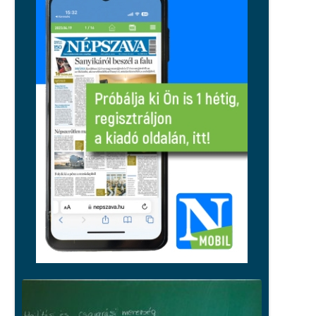
A sport sem maradhat ki, spórolnak
az energiával a pécsi egyesületek
Közélet
Orbán Gáspár hatszor utazott
honvédségi gépen Csádba és Nigerbe