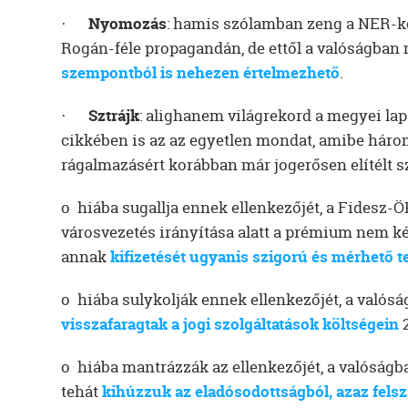
·
Nyomozás
: hamis szólamban zeng a NER-kó
Rogán-féle propagandán, de ettől a valóságban
szempontból is nehezen értelmezhető
.
·
Sztrájk
: alighanem világrekord a megyei lap
cikkében is az az egyetlen mondat, amibe három 
rágalmazásért korábban már jogerősen elítélt s
o hiába sugallja ennek ellenkezőjét, a Fidesz-Ö
városvezetés irányítása alatt a prémium nem ké
annak
kifizetését ugyanis szigorú és mérhető 
o hiába sulykolják ennek ellenkezőjét, a valós
visszafaragtak a jogi szolgáltatások költségein
2
o hiába mantrázzák az ellenkezőjét, a valóságba
tehát
kihúzzuk az eladósodottságból, azaz fels