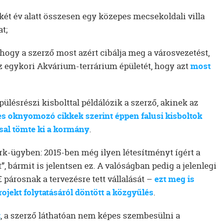
n két év alatt összesen egy közepes mecsekoldali villa
t;
 hogy a szerző most azért cibálja meg a városvezetést,
z egykori Akvárium-terrárium épületét, hogy azt
most
lésrészi kisbolttal példálózik a szerző, akinek az
s oknyomozó cikkek szerint éppen falusi kisboltok
ssal tömte ki a kormány
.
ark-ügyben: 2015-ben még ilyen létesítményt ígért a
, bármit is jelentsen ez. A valóságban pedig a jelenlegi
 párosnak a tervezésre tett vállalását –
ezt meg is
rojekt folytatásáról döntött a közgyűlés
.
t
, a szerző láthatóan nem képes szembesülni a