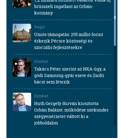
brüsszeli ingatlant az Orbán-
kormány
Régió
Uniós támogatás: 255 millió forint
érkezik Pécsre közösségi és
szociális fejlesztésekre
Közélet
Takács Péter szerint az NKA-ügy, a
gödi Samsung-gyár esete és Zsolti
bácsi sem létezik
Közélet
Huth Gergely durván kiosztotta
Orbán Balázst: működése szekunder
szégyenérzetet váltott ki a
jobboldalon
Közélet