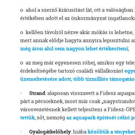
o ahol a szerző kiárusítást lát, ott a valóságba
értékében adott el az önkormányzat ingatlanoka
o kellően távolról nézve akár mókás is lehetne,
mert annak elődje hagyta annyira lepusztulni a
még áron alul sem nagyon lehet értékesíteni
;
o az meg már egyenesen röhej, amikor egy telepü
érdekeltségébe tartozó családi vállalkozást
egye
üzemeltetésére adott, több tízmilliós támogatá
·
Strand
: alaposan visszavett a Fidesz aquap
párt a pécsieknek, most már csak „nagystrandot”
városvezetésnek kellett teljesíteni a Fidesz-ÖPE
tettük
, sőt, nemrég
az aquapark építését célzó p
·
Gyalogátkelőhely
: hiába
közöltük a tényeke