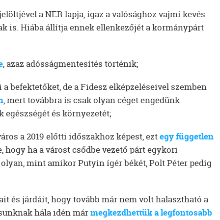
 jelöltjével a NER lapja, igaz a valósághoz vajmi kevés
k is. Hiába állítja ennek ellenkezőjét a kormánypárt
e
, azaz adósságmentesítés történik;
 a befektetőket, de a Fidesz elképzeléseivel szemben
n
, mert továbbra is csak olyan céget engedünk
ek egészségét és környezetét;
város a 2019 előtti időszakhoz képest, ezt
egy független
e, hogy ha a várost csődbe vezető párt egykori
 olyan, mint amikor Putyin ígér békét, Polt Péter pedig
ait és járdáit, hogy tovább már nem volt halasztható a
ásunknak hála idén már
megkezdhettük a legfontosabb