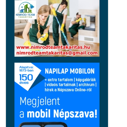
Magyar Péter: péntektől nincs
szükség az önkéntes
fogyasztáscsökkentésre
Régió
Tragikus tűzeset történt Cserkúton,
egy holttestet is találtak
Közélet
Nincsenek jó hónapjai Balásy
Gyulának: a Szerencsejáték Zrt.
szerződést bontott, a honvédelmi
miniszter feljelentést tett
Közélet
Közelebb kerültek az uniós árakhoz
és bérekhez a magyarok, de a régió
továbbra is előttünk jár
Sport