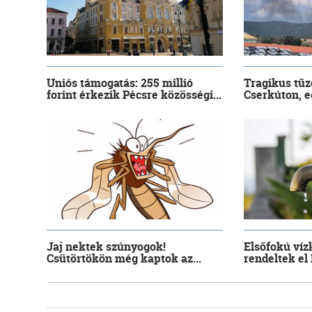
Uniós támogatás: 255 millió
Tragikus tűz
forint érkezik Pécsre közösségi...
Cserkúton, eg
Jaj nektek szúnyogok!
Elsőfokú víz
Csütörtökön még kaptok az...
rendeltek el