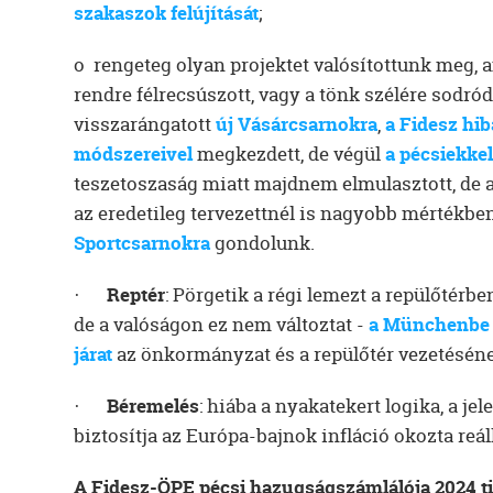
szakaszok felújítását
;
o rengeteg olyan projektet valósítottunk meg,
rendre félrecsúszott, vagy a tönk szélére sodródo
visszarángatott
új Vásárcsarnokra
,
a Fidesz hi
módszereivel
megkezdett, de végül
a pécsiekkel
teszetoszaság miatt majdnem elmulasztott, de a
az eredetileg tervezettnél is nagyobb mértékbe
Sportcsarnokra
gondolunk.
·
Reptér
: Pörgetik a régi lemezt a repülőtérb
de a valóságon ez nem változtat -
a Münchenbe é
járat
az önkormányzat és a repülőtér vezetéséne
·
Béremelés
: hiába a nyakatekert logika, a je
biztosítja az Európa-bajnok infláció okozta reá
A Fidesz-ÖPE pécsi hazugságszámlálója 2024 ti