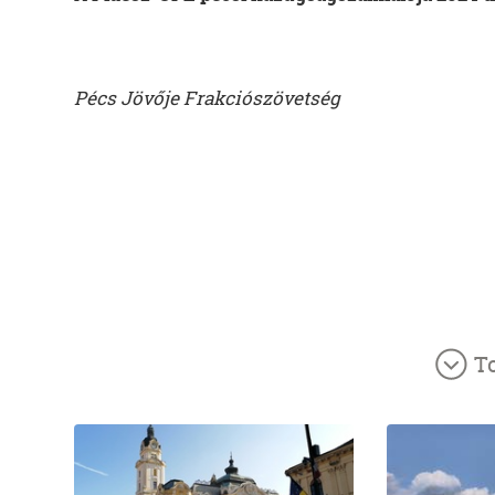
Pécs Jövője Frakciószövetség
T