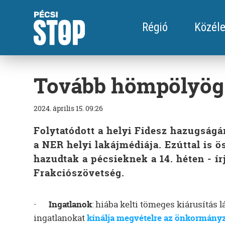
Régió
Közéle
Tovább hömpölyög 
2024. április 15. 09:26
Folytatódott a helyi Fidesz hazugságá
a NER helyi lakájmédiája. Ezúttal is 
hazudtak a pécsieknek a 14. héten - í
Frakciószövetség.
·
Ingatlanok
: hiába kelti tömeges kiárusítás 
ingatlanokat
kínálja megvételre az önkormányz