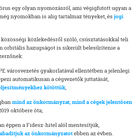
rus egy olyan nyomozásról, ami végigfutott ugyan a
 még nyomokban is alig tartalmaz tényeket, és
jogi
 közösségi közlekedésről szóló, csúsztatásokkal teli
orbitális hazugságot is sikerült belesűrítenie a
zerzőnek:
PE városvezetés gyakorlatával ellentétben a jelenlegi
pezi automatikusan a cégvezetők juttatását,
teljesítményekhez kötöttük
;
ágban
mind az önkormányzat, mind a cégek jelentősen
019 októbere óta;
n éppen a Fidesz-hitel alól mentesítjük,
zabadítjuk az önkormányzatot
ebben az évben.