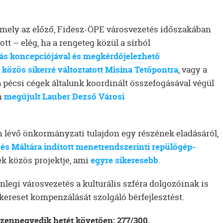
 amely az előző, Fidesz-ÖPE városvezetés időszakában
tt – elég, ha a rengeteg közül a sírból
bás koncepciójával és megkérdőjelezhető
 közös sikerré változtatott Misina Tetőpontra
, vagy a
 pécsi cégek általunk koordinált összefogásával végül
n
megújult Lauber Dezső Városi
en lévő önkormányzati tulajdon egy részének eladásáról,
s Máltára indított menetrendszerinti repülőgép-
k közös projektje, ami
egyre sikeresebb
.
lenlegi városvezetés a kulturális szféra dolgozóinak is
lkereset kompenzálását szolgáló bérfejlesztést.
zennegyedik hetét követően: 277/300.