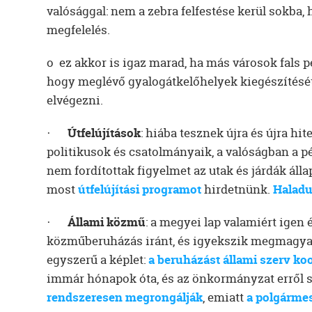
valósággal: nem a zebra felfestése kerül sokba,
megfelelés.
o ez akkor is igaz marad, ha más városok fals 
hogy meglévő gyalogátkelőhelyek kiegészítésé
elvégezni.
·
Útfelújítások
: hiába tesznek újra és újra hite
politikusok és csatolmányaik, a valóságban a p
nem fordítottak figyelmet az utak és járdák álla
most
útfelújítási programot
hirdetnünk.
Haladu
·
Állami közmű
: a megyei lap valamiért igen
közműberuházás iránt, és igyekszik megmagya
egyszerű a képlet:
a beruházást állami szerv koo
immár hónapok óta, és az önkormányzat erről sz
rendszeresen megrongálják
, emiatt
a polgármest