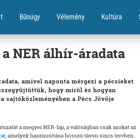
t
Bűnügy
Vélemény
Kultúra
a NER álhír-áradata
radata, amivel naponta mérgezi a pécsieket
összegyűjtöttük, hogy miről és hogyan
rja sajtóközleményében a Pécs Jövője
látszatát a megyei NER-lap, a valóságban csak azokat az
at
, amelyek hasznosítása hosszú távon sincs tervben.