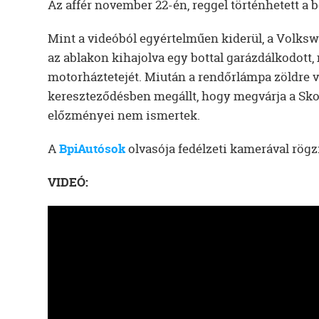
Az affér november 22-én, reggel történhetett a 
Mint a videóból egyértelműen kiderül, a Volksw
az ablakon kihajolva egy bottal garázdálkodott
motorháztetejét. Miután a rendőrlámpa zöldre vál
kereszteződésben megállt, hogy megvárja a Skod
előzményei nem ismertek.
A
BpiAutósok
olvasója fedélzeti kamerával rögzít
VIDEÓ: