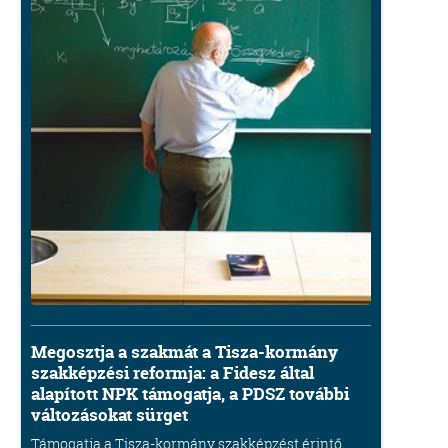
Megosztja a szakmát a Tisza-kormány
szakképzési reformja: a Fidesz által
alapított NPK támogatja, a PDSZ további
változásokat sürget
Támogatja a Tisza-kormány szakképzést érintő