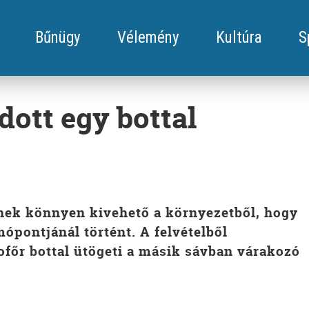
Bűnügy
Vélemény
Kultúra
S
dott egy bottal
knek könnyen kivehető a környezetből, hogy
mópontjánál történt. A felvételből
ofőr bottal ütögeti a másik sávban várakozó