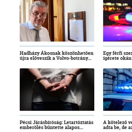
Hadházy Ákosnak köszönhetően
Egy férfi sze
újra előveszik a Volvo-botrány...
ígérete okán 
Pécsi Járásbíróság: Letartóztatás
A kötelező 
emberölés bűntette alapos...
adta be, de az