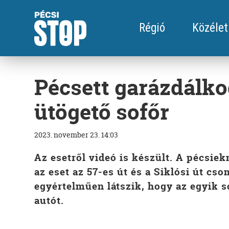
Régió
Közélet
Pécsett garázdálko
ütögető sofőr
2023. november 23. 14:03
Az esetről videó is készült. A pécsie
az eset az 57-es út és a Siklósi út cso
egyértelműen látszik, hogy az egyik s
autót.