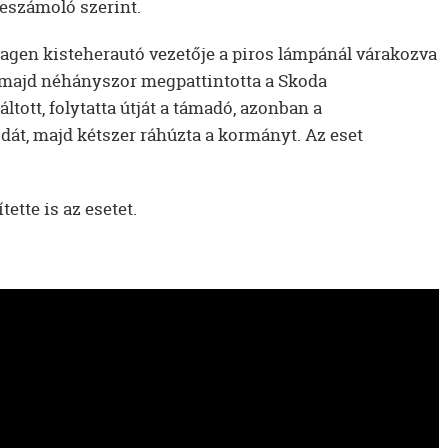
beszámoló szerint.
agen kisteherautó vezetője a piros lámpánál várakozva
, majd néhányszor megpattintotta a Skoda
tott, folytatta útját a támadó, azonban a
át, majd kétszer ráhúzta a kormányt. Az eset
ette is az esetet.