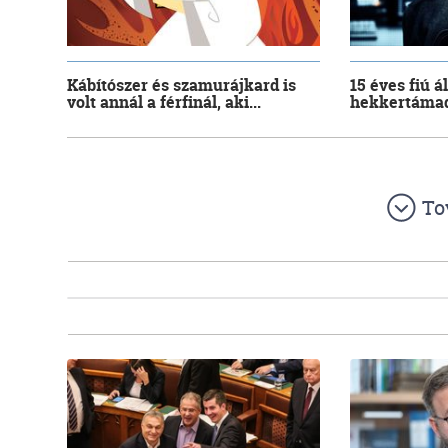
Kábítószer és szamurájkard is
15 éves fiú á
volt annál a férfinál, aki...
hekkertáma
To