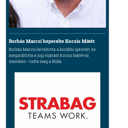
Borbás Marcsi beperelte Kocsis Mátét
Borbás Marcsi beváltotta a korábbi ígéretét, és
megindította a jogi eljárást Kocsis Mátéval
szemben - tudta meg a Blikk.