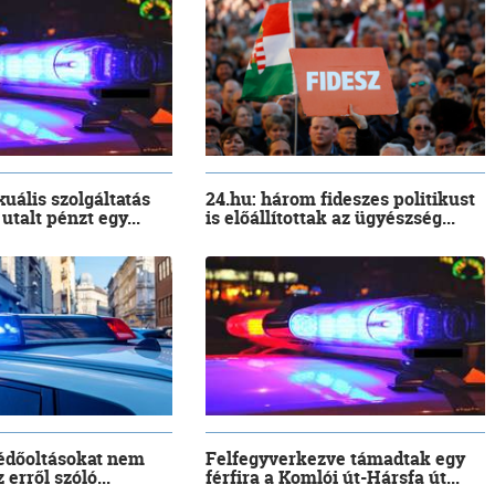
xuális szolgáltatás
24.hu: három fideszes politikust
utalt pénzt egy...
is előállítottak az ügyészség...
védőoltásokat nem
Felfegyverkezve támadtak egy
 erről szóló...
férfira a Komlói út-Hársfa út...