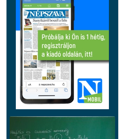
miniszter feljelentést tett
Közélet
Közelebb kerültek az uniós árakhoz
és bérekhez a magyarok, de a régió
továbbra is előttünk jár