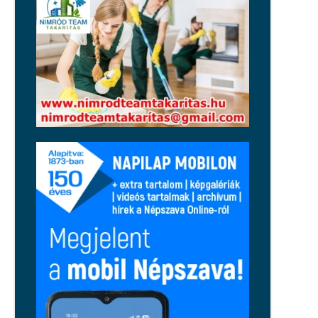
Közélet
Huth Gergely durván kiosztotta
Orbán Balázst: működése szekunder
szégyenérzetet váltott ki a
jobboldalon
Közélet
Magyar Péter: péntektől nincs
szükség az önkéntes
fogyasztáscsökkentésre
Régió
Tragikus tűzeset történt Cserkúton,
egy holttestet is találtak
Közélet
Nincsenek jó hónapjai Balásy
Gyulának: a Szerencsejáték Zrt.
szerződést bontott, a honvédelmi