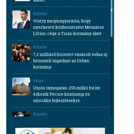
Közélet
Vitézy megmagyarázta, hogy
nyerhetett közbeszerzést Mészáros
Lőrinc cége a Tisza-kormány alatt
Közélet
7,2 milliárd forintért vásárolt volna új
brüsszeli ingatlant az Orbán-
kormány
Régió
Uniós támogatás: 255 millió forint
érkezik Pécsre közösségi és
szociális fejlesztésekre
Közélet
Takács Péter szerint az NKA-ügy, a
gödi Samsung-gyár esete és Zsolti
bácsi sem létezik