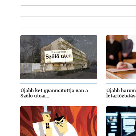
Újabb két gyanúsítottja van a
Újabb három
Szőlő utcai...
letartóztatásá