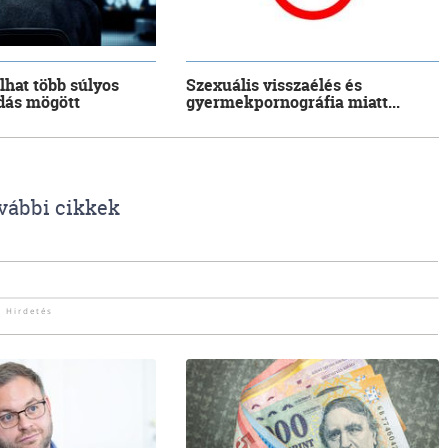
llhat több súlyos
Szexuális visszaélés és
dás mögött
gyermekpornográfia miatt...
vábbi cikkek