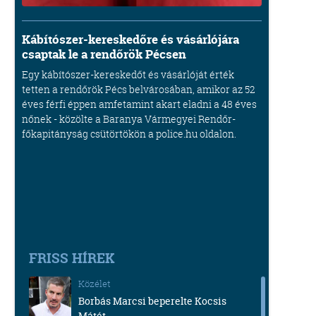
Kábítószer-kereskedőre és vásárlójára
csaptak le a rendőrök Pécsen
Egy kábítószer-kereskedőt és vásárlóját érték
tetten a rendőrök Pécs belvárosában, amikor az 52
éves férfi éppen amfetamint akart eladni a 48 éves
nőnek - közölte a Baranya Vármegyei Rendőr-
főkapitányság csütörtökön a police.hu oldalon.
FRISS HÍREK
Közélet
Borbás Marcsi beperelte Kocsis
Mátét