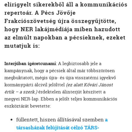
elirigyelt sikerekből áll a kommunikációs
repertoár. A Pécs Jövője
Frakciószövetség újra összegyűjtötte,
hogy NER lakájmédiája miben hazudott
az elmúlt napokban a pécsieknek, ezeket
mutatjuk is:
Interjúban ígéretcunami
: A legbiztosabb jele a
kampánynak, hogy a pécsiek által már többszörösen
megbuktatott, mégis újra- és újra visszatérni igyekvő
kormánypárti álcivil jelölttel
(ez alatt Kővári Jánost
értik – a szerk.)
érdektelen álinterjút készített a
megyei NER-lap. Ebben a jelölt teljes kommunikációs
eszköztárát bevetette:
füllentett, hiszen állításával szemben
a
társasházak felújítását célzó TÁRS-