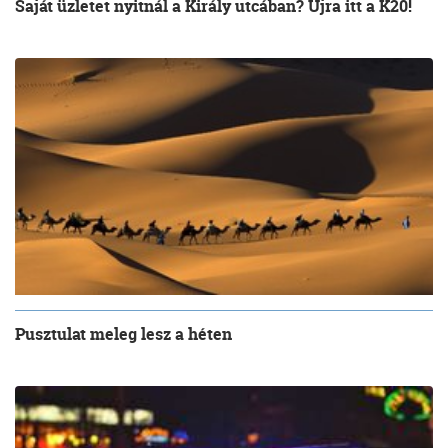
Saját üzletet nyitnál a Király utcában? Újra itt a K20!
Pusztulat meleg lesz a héten