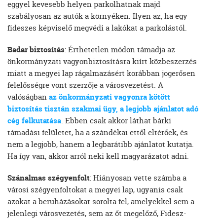
eggyel kevesebb helyen parkolhatnak majd
szabályosan az autók a környéken. Ilyen az, ha egy
fideszes képviselő megvédi a lakókat a parkolástól.
Badar biztosítás
: Érthetetlen módon támadja az
önkormányzati vagyonbiztosításra kiírt közbeszerzés
miatt a megyei lap rágalmazásért korábban jogerősen
felelősségre vont szerzője a városvezetést. A
valóságban
az önkormányzati vagyonra kötött
biztosítás tisztán szakmai ügy, a legjobb ajánlatot adó
cég felkutatása
. Ebben csak akkor láthat bárki
támadási felületet, ha a szándékai ettől eltérőek, és
nem a legjobb, hanem a legbarátibb ajánlatot kutatja.
Ha így van, akkor arról neki kell magyarázatot adni.
Szánalmas szégyenfolt
: Hiányosan vette számba a
városi szégyenfoltokat a megyei lap, ugyanis csak
azokat a beruházásokat sorolta fel, amelyekkel sem a
jelenlegi városvezetés, sem az őt megelőző, Fidesz-