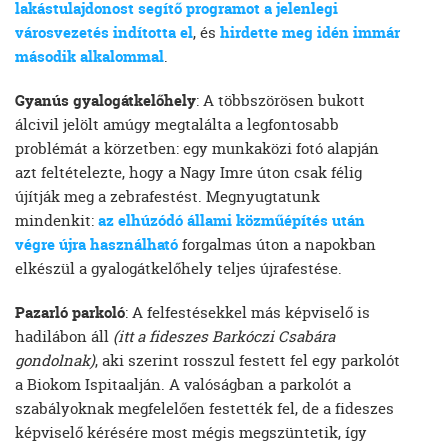
lakástulajdonost segítő programot a jelenlegi
városvezetés indította el
, és
hirdette meg idén immár
második alkalommal
.
Gyanús gyalogátkelőhely
: A többszörösen bukott
álcivil jelölt amúgy megtalálta a legfontosabb
problémát a körzetben: egy munkaközi fotó alapján
azt feltételezte, hogy a Nagy Imre úton csak félig
újítják meg a zebrafestést. Megnyugtatunk
mindenkit:
az elhúzódó állami közműépítés után
végre újra használható
forgalmas úton a napokban
elkészül a gyalogátkelőhely teljes újrafestése.
Pazarló parkoló
: A felfestésekkel más képviselő is
hadilábon áll
(itt a fideszes Barkóczi Csabára
gondolnak)
, aki szerint rosszul festett fel egy parkolót
a Biokom Ispitaalján. A valóságban a parkolót a
szabályoknak megfelelően festették fel, de a fideszes
képviselő kérésére most mégis megszüntetik, így