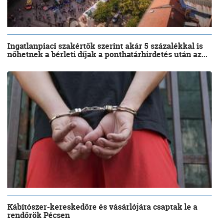
Ingatlanpiaci szakértők szerint akár 5 százalékkal is
nőhetnek a bérleti díjak a ponthatárhirdetés után az...
Kábítószer-kereskedőre és vásárlójára csaptak le a
rendőrök Pécsen