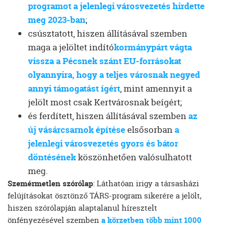
programot a jelenlegi városvezetés hirdette
meg 2023-ban
;
csúsztatott, hiszen állításával szemben
maga a jelöltet indító
kormánypárt vágta
vissza a Pécsnek szánt EU-forrásokat
olyannyira, hogy a teljes városnak negyed
annyi támogatást ígért
, mint amennyit a
jelölt most csak Kertvárosnak beígért;
és ferdített, hiszen állításával szemben
az
új vásárcsarnok építése
elsősorban
a
jelenlegi városvezetés gyors és bátor
döntésének
köszönhetően valósulhatott
meg.
Szemérmetlen szórólap
: Láthatóan irigy a társasházi
felújításokat ösztönző TÁRS-program sikerére a jelölt,
hiszen szórólapján alaptalanul híresztelt
önfényezésével szemben
a körzetben több mint 1000