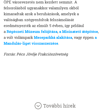
ÖPE városvezetés nem kezdett semmit. A
felsorolásból ugyanakkor valamilyen okból
kimaradtak azok a beruházások, amelyek a
valóságban szégyenfoltok felszámolását
eredményezték az elmúlt 5 évben, így például
a
Régészeti Múzeum felújítása
,
a Misinatető átépítése
,
a volt vidámpark
Meseparkká alakítása
, vagy éppen
a
Mandulás-liget visszaszerzése
.
Forrás: Pécs Jövője Frakciószövetség
További hírek