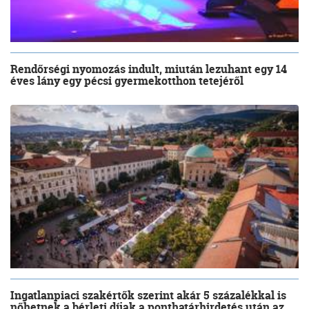
Rendőrségi nyomozás indult, miután lezuhant egy 14
éves lány egy pécsi gyermekotthon tetejéről
Ingatlanpiaci szakértők szerint akár 5 százalékkal is
nőhetnek a bérleti díjak a ponthatárhirdetés után az...