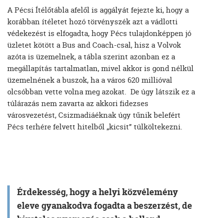
A Pécsi Ítélőtábla afelől is aggályát fejezte ki, hogy a
korábban ítéletet hozó törvényszék azt a vádlotti
védekezést is elfogadta, hogy Pécs tulajdonképpen jó
üzletet kötött a Bus and Coach-csal, hisz a Volvok
azóta is üzemelnek, a tábla szerint azonban ez a
megállapítás tartalmatlan, mivel akkor is gond nélkül
üzemelnének a buszok, ha a város 620 millióval
olcsóbban vette volna meg azokat. De úgy látszik ez a
túlárazás nem zavarta az akkori fidezses
városvezetést, Csizmadiáéknak úgy tűnik belefért
Pécs terhére felvett hitelből „kicsit” túlköltekezni.
Érdekesség, hogy a helyi közvélemény
eleve gyanakodva fogadta a beszerzést, de