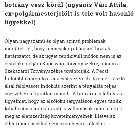
botrány vesz körül (ugyanis Vári Attila,
ex-polgármesterjelölt is tele volt hasonló
ügyekkel)
Olyan nagyszámú és olyan szintű problémák
merültek fel, hogy nemcsak új eljárásról hoztak
határozatot, de az ügyet rendkívüli módon nem is az
első fokon eljáró Kaposvári Törvényszékre, hanem a
Szekszárdi Törvényszékre továbbítják. A Pécsi
Ítélőtábla háromfős tanácsát vezető dr. Krémer László
által felolvasott indoklás szerint a tényállás teljes
egészében feltáratlan maradt. A bíró arra is felhívta a
figyelmet, hogy az elsőfokú tárgyaláson egyes tanúk
kihallgatása formális volt, a vallomások nem feleltek
meg az életszerűség követelményeinek, illetve az
ellentmondásokkal sem szembesítették őket.