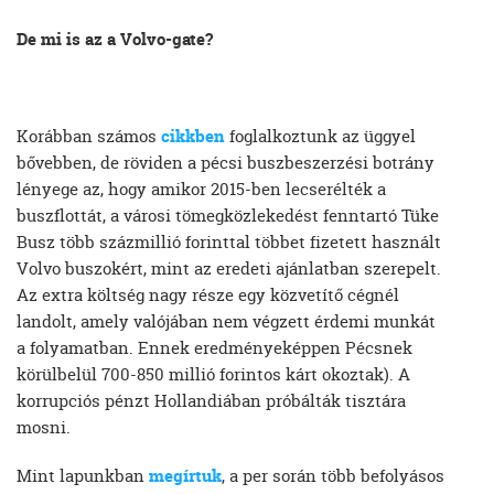
De mi is az a Volvo-gate?
Korábban számos
cikkben
foglalkoztunk az üggyel
bővebben, de röviden a pécsi buszbeszerzési botrány
lényege az, hogy amikor 2015-ben lecserélték a
buszflottát, a városi tömegközlekedést fenntartó Tüke
Busz több százmillió forinttal többet fizetett használt
Volvo buszokért, mint az eredeti ajánlatban szerepelt.
Az extra költség nagy része egy közvetítő cégnél
landolt, amely valójában nem végzett érdemi munkát
a folyamatban. Ennek eredményeképpen Pécsnek
körülbelül 700-850 millió forintos kárt okoztak). A
korrupciós pénzt Hollandiában próbálták tisztára
mosni.
Mint lapunkban
megírtuk
, a per során több befolyásos