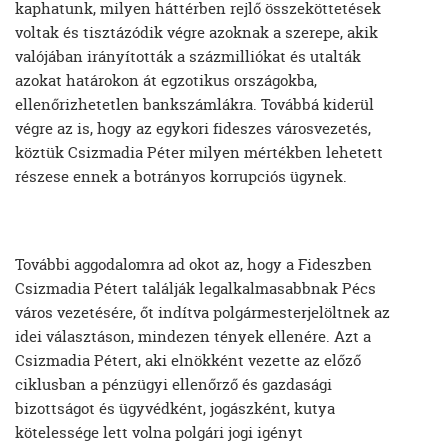
kaphatunk, milyen háttérben rejlő összeköttetések
voltak és tisztázódik végre azoknak a szerepe, akik
valójában irányították a százmilliókat és utalták
azokat határokon át egzotikus országokba,
ellenőrizhetetlen bankszámlákra. Továbbá kiderül
végre az is, hogy az egykori fideszes városvezetés,
köztük Csizmadia Péter milyen mértékben lehetett
részese ennek a botrányos korrupciós ügynek.
További aggodalomra ad okot az, hogy a Fideszben
Csizmadia Pétert találják legalkalmasabbnak Pécs
város vezetésére, őt indítva polgármesterjelöltnek az
idei választáson, mindezen tények ellenére. Azt a
Csizmadia Pétert, aki elnökként vezette az előző
ciklusban a pénzügyi ellenőrző és gazdasági
bizottságot és ügyvédként, jogászként, kutya
kötelessége lett volna polgári jogi igényt