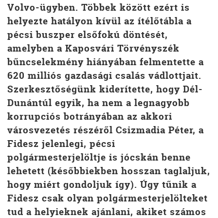
Volvo-ügyben. Többek között ezért is
helyezte hatályon kívül az ítélőtábla a
pécsi buszper elsőfokú döntését,
amelyben a Kaposvári Törvényszék
bűncselekmény hiányában felmentette a
620 milliós gazdasági csalás vádlottjait.
Szerkesztőségünk kiderítette, hogy Dél-
Dunántúl egyik, ha nem a legnagyobb
korrupciós botrányában az akkori
városvezetés részéről Csizmadia Péter, a
Fidesz jelenlegi, pécsi
polgármesterjelöltje is jócskán benne
lehetett (későbbiekben hosszan taglaljuk,
hogy miért gondoljuk így). Úgy tűnik a
Fidesz csak olyan polgármesterjelölteket
tud a helyieknek ajánlani, akiket számos