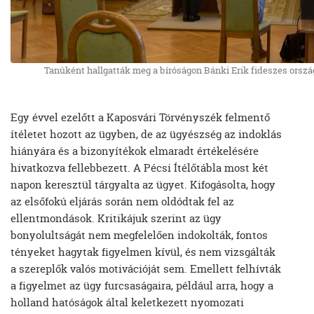
Tanúként hallgatták meg a bíróságon Bánki Erik fideszes orszá
Egy évvel ezelőtt a Kaposvári Törvényszék felmentő
ítéletet hozott az ügyben, de az ügyészség az indoklás
hiányára és a bizonyítékok elmaradt értékelésére
hivatkozva fellebbezett. A Pécsi Ítélőtábla most két
napon keresztül tárgyalta az ügyet. Kifogásolta, hogy
az elsőfokú eljárás során nem oldódtak fel az
ellentmondások. Kritikájuk szerint az ügy
bonyolultságát nem megfelelően indokolták, fontos
tényeket hagytak figyelmen kívül, és nem vizsgálták
a szereplők valós motivációját sem. Emellett felhívták
a figyelmet az ügy furcsaságaira, például arra, hogy a
holland hatóságok által keletkezett nyomozati