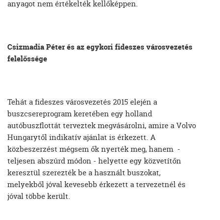
anyagot nem értékelték kellőképpen.
Csizmadia Péter és az egykori fideszes városvezetés
felelőssége
Tehát a fideszes városvezetés 2015 elején a
buszcsereprogram keretében egy holland
autóbuszflottát terveztek megvásárolni, amire a Volvo
Hungarytől indikatív ajánlat is érkezett. A
közbeszerzést mégsem ők nyerték meg, hanem -
teljesen abszúrd módon - helyette egy közvetítőn
keresztül szerezték be a használt buszokat,
melyekből jóval kevesebb érkezett a tervezetnél és
jóval többe került.