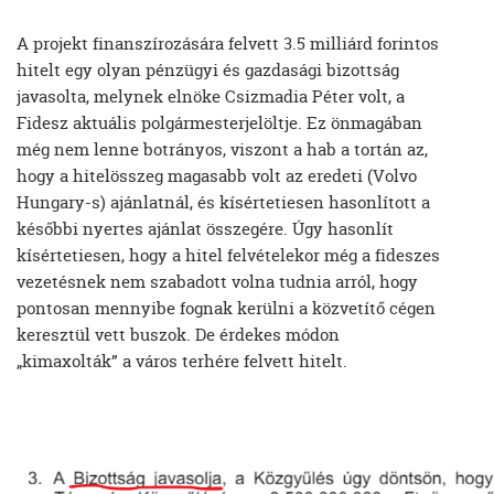
A projekt finanszírozására felvett 3.5 milliárd forintos
hitelt egy olyan pénzügyi és gazdasági bizottság
javasolta, melynek elnöke Csizmadia Péter volt, a
Fidesz aktuális polgármesterjelöltje. Ez önmagában
még nem lenne botrányos, viszont a hab a tortán az,
hogy a hitelösszeg magasabb volt az eredeti (Volvo
Hungary-s) ajánlatnál, és kísértetiesen hasonlított a
későbbi nyertes ajánlat összegére. Úgy hasonlít
kísértetiesen, hogy a hitel felvételekor még a fideszes
vezetésnek nem szabadott volna tudnia arról, hogy
pontosan mennyibe fognak kerülni a közvetítő cégen
keresztül vett buszok. De érdekes módon
„kimaxolták” a város terhére felvett hitelt.