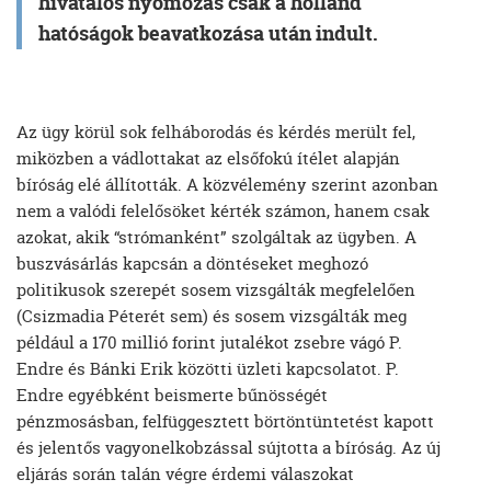
hivatalos nyomozás csak a holland
hatóságok beavatkozása után indult.
Az ügy körül sok felháborodás és kérdés merült fel,
miközben a vádlottakat az elsőfokú ítélet alapján
bíróság elé állították. A közvélemény szerint azonban
nem a valódi felelősöket kérték számon, hanem csak
azokat, akik “strómanként” szolgáltak az ügyben. A
buszvásárlás kapcsán a döntéseket meghozó
politikusok szerepét sosem vizsgálták megfelelően
(Csizmadia Péterét sem) és sosem vizsgálták meg
például a 170 millió forint jutalékot zsebre vágó P.
Endre és Bánki Erik közötti üzleti kapcsolatot. P.
Endre egyébként beismerte bűnösségét
pénzmosásban, felfüggesztett börtöntüntetést kapott
és jelentős vagyonelkobzással sújtotta a bíróság. Az új
eljárás során talán végre érdemi válaszokat