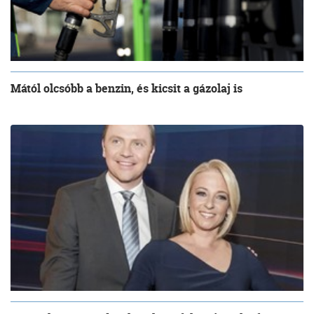
Mától olcsóbb a benzin, és kicsit a gázolaj is