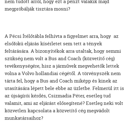
nem tudott arról, hogy ezt a pénzt valakik majd
megpróbálják tisztára mosni?
A Pécsi Ítélőtábla felhívta a figyelmet arra, hogy az
elsőfokú eljárás kísérletet sem tett a tények
feltárására. A bizonyítékok arra utaltak, hogy semmi
szükség nem volt a Bus and Coach (közvetítő cég)
tevékenységére, hisz a járművek megvehetők lettek
volna a Volvo hollandiai cégétől. A törvényszék nem
tárta fel, hogy a Bus and Coach miképp és kinek az
utasítására lépett bele ebbe az üzletbe. Felmerül itt is
az újságírói kérdés, Csizmadia Péter, esetleg tud
valamit, ami az eljárást elősegítené? Esetleg neki volt
közvetlen kapcsolata a közvetítő cég megvádolt
munkatársaihoz?