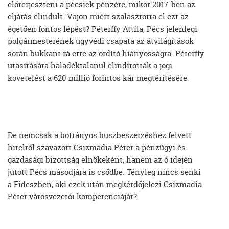
előterjeszteni a pécsiek pénzére, mikor 2017-ben az
eljárás elindult. Vajon miért szalasztotta el ezt az
égetően fontos lépést? Péterffy Attila, Pécs jelenlegi
polgármesterének ügyvédi csapata az átvilágítások
során bukkant rá erre az ordító hiányosságra. Péterffy
utasítására haladéktalanul elindították a jogi
követelést a 620 millió forintos kár megtérítésére.
De nemcsak a botrányos buszbeszerzéshez felvett
hitelről szavazott Csizmadia Péter a pénzügyi és
gazdasági bizottság elnökeként, hanem az ő idején
jutott Pécs másodjára is csődbe. Tényleg nincs senki
a Fideszben, aki ezek után megkérdőjelezi Csizmadia
Péter városvezetői kompetenciáját?