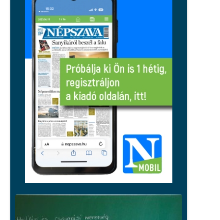
A sport sem maradhat ki, spórolnak
az energiával a pécsi egyesületek
Közélet
Orbán Gáspár hatszor utazott
honvédségi gépen Csádba és Nigerbe