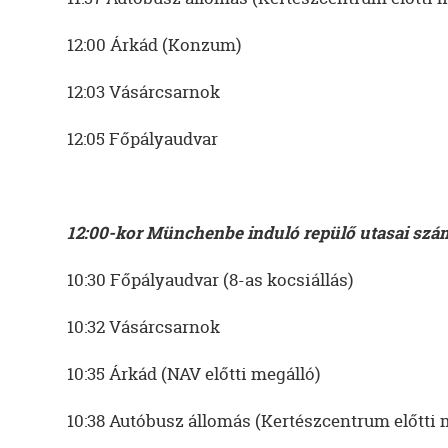
12:00 Árkád (Konzum)
12:03 Vásárcsarnok
12:05 Főpályaudvar
12:00-kor Münchenbe induló repülő utasai szá
10:30 Főpályaudvar (8-as kocsiállás)
10:32 Vásárcsarnok
10:35 Árkád (NAV előtti megálló)
10:38 Autóbusz állomás (Kertészcentrum előtti 