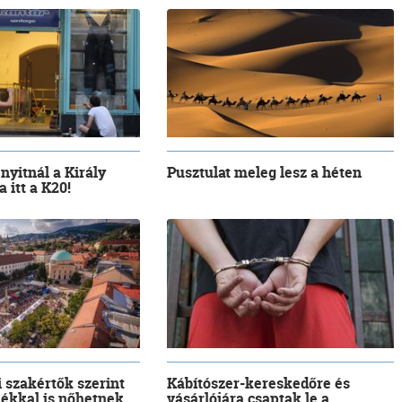
 nyitnál a Király
Pusztulat meleg lesz a héten
 itt a K20!
i szakértők szerint
Kábítószer-kereskedőre és
lékkal is nőhetnek...
vásárlójára csaptak le a...