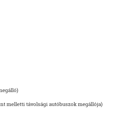
megálló)
nt melletti távolsági autóbuszok megállója)