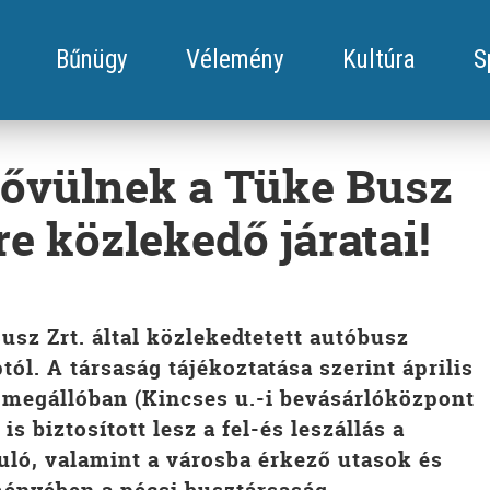
Bűnügy
Vélemény
Kultúra
S
bővülnek a Tüke Busz
re közlekedő járatai!
sz Zrt. által közlekedtetett autóbusz
ól. A társaság tájékoztatása szerint április
z-megállóban (Kincses u.-i bevásárlóközpont
s biztosított lesz a fel-és leszállás a
uló, valamint a városba érkező utasok és