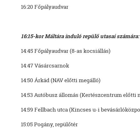
16:20 Főpályaudvar
16:15-kor Máltára induló repülő utasai számára:
14:45 Főpályaudvar (8-as kocsiállás)
14:47 Vásárcsarnok
14:50 Árkád (NAV előtti megálló)
14:53 Autóbusz állomás (Kertészcentrum előtti 
14:59 Fellbach utca (Kincses u-i bevásárlóközpo
15:05 Pogány, repülőtér