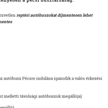
ményében a pécsi busztársaság.
közvetlen
reptéri autóbuszokat díjmentesen lehet
smentes
.
 az autóbusz Pécsre indulása igazodik a valós érkezési
nt melletti távolsági autóbuszok megállója)
megálló)