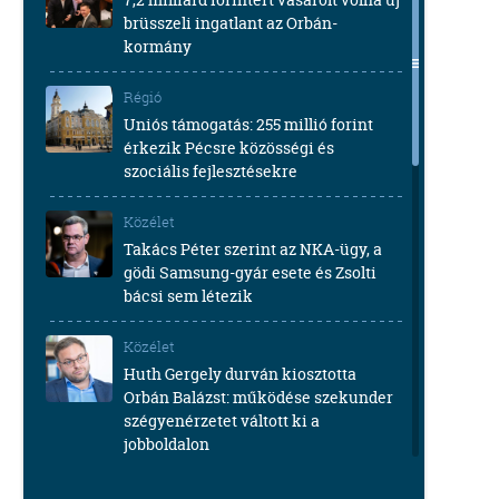
brüsszeli ingatlant az Orbán-
kormány
Régió
Uniós támogatás: 255 millió forint
érkezik Pécsre közösségi és
szociális fejlesztésekre
Közélet
Takács Péter szerint az NKA-ügy, a
gödi Samsung-gyár esete és Zsolti
bácsi sem létezik
Közélet
Huth Gergely durván kiosztotta
Orbán Balázst: működése szekunder
szégyenérzetet váltott ki a
jobboldalon
Közélet