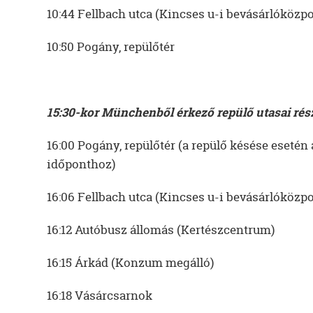
10:44 Fellbach utca (Kincses u-i bevásárlóközpo
10:50 Pogány, repülőtér
15:30-kor Münchenből érkező repülő utasai rés
16:00 Pogány, repülőtér (a repülő késése esetén
időponthoz)
16:06 Fellbach utca (Kincses u-i bevásárlóközpo
16:12 Autóbusz állomás (Kertészcentrum)
16:15 Árkád (Konzum megálló)
16:18 Vásárcsarnok