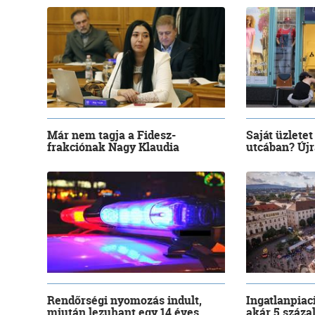
Már nem tagja a Fidesz-
Saját üzletet
frakciónak Nagy Klaudia
utcában? Újra
Rendőrségi nyomozás indult,
Ingatlanpiac
miután lezuhant egy 14 éves...
akár 5 száza