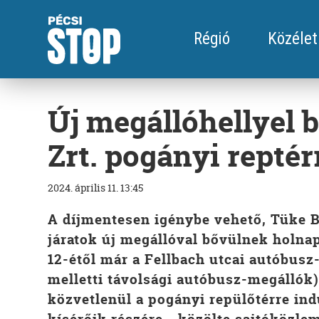
Régió
Közélet
Új megállóhellyel 
Zrt. pogányi reptér
2024. április 11. 13:45
A díjmentesen igénybe vehető, Tüke Bu
járatok új megállóval bővülnek holnapt
12-étől már a Fellbach utcai autóbus
melletti távolsági autóbusz-megállók) i
közvetlenül a pogányi repülőtérre ind