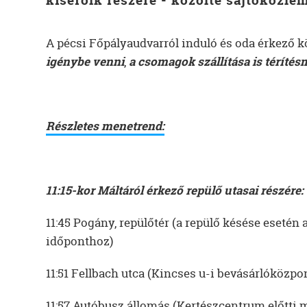
kísérőik részére - közölte sajtóközle
A pécsi Főpályaudvarról induló és oda érkező 
igénybe venni
,
a csomagok szállítása is téríté
Részletes menetrend:
11:15-kor Máltáról érkező repülő utasai részére:
11:45 Pogány, repülőtér (a repülő késése esetén
időponthoz)
11:51 Fellbach utca (Kincses u-i bevásárlóközpo
11:57 Autóbusz állomás (Kertészcentrum előtti 