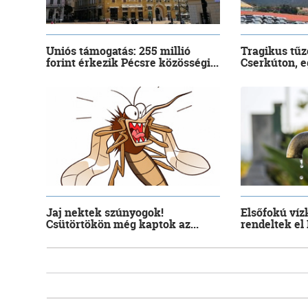
Uniós támogatás: 255 millió
Tragikus tűz
forint érkezik Pécsre közösségi...
Cserkúton, eg
Jaj nektek szúnyogok!
Elsőfokú víz
Csütörtökön még kaptok az...
rendeltek el