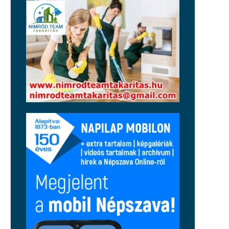
Magyar Péter: péntektől nincs
szükség az önkéntes
fogyasztáscsökkentésre
Régió
Tragikus tűzeset történt Cserkúton,
egy holttestet is találtak
Közélet
Nincsenek jó hónapjai Balásy
Gyulának: a Szerencsejáték Zrt.
szerződést bontott, a honvédelmi
miniszter feljelentést tett
Közélet
Közelebb kerültek az uniós árakhoz
és bérekhez a magyarok, de a régió
továbbra is előttünk jár
Sport