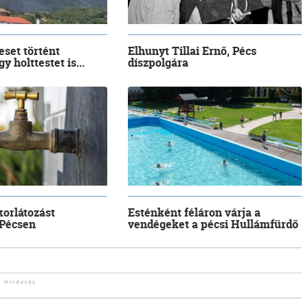
eset történt
Elhunyt Tillai Ernő, Pécs
y holttestet is...
díszpolgára
korlátozást
Esténként féláron várja a
 Pécsen
vendégeket a pécsi Hullámfürdő