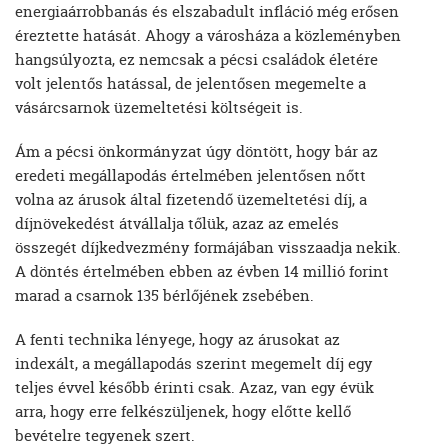
energiaárrobbanás és elszabadult infláció még erősen
éreztette hatását. Ahogy a városháza a közleményben
hangsúlyozta, ez nemcsak a pécsi családok életére
volt jelentős hatással, de jelentősen megemelte a
vásárcsarnok üzemeltetési költségeit is.
Ám a pécsi önkormányzat úgy döntött, hogy bár az
eredeti megállapodás értelmében jelentősen nőtt
volna az árusok által fizetendő üzemeltetési díj, a
díjnövekedést átvállalja tőlük, azaz az emelés
összegét díjkedvezmény formájában visszaadja nekik.
A döntés értelmében ebben az évben 14 millió forint
marad a csarnok 135 bérlőjének zsebében.
A fenti technika lényege, hogy az árusokat az
indexált, a megállapodás szerint megemelt díj egy
teljes évvel később érinti csak. Azaz, van egy évük
arra, hogy erre felkészüljenek, hogy előtte kellő
bevételre tegyenek szert.