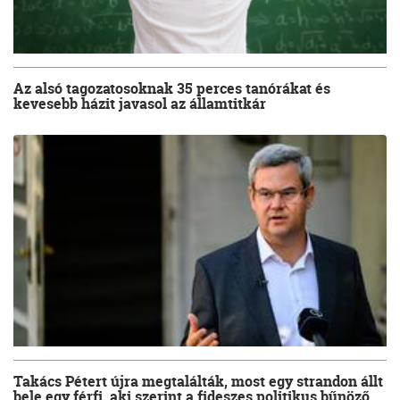
Az alsó tagozatosoknak 35 perces tanórákat és
kevesebb házit javasol az államtitkár
Takács Pétert újra megtalálták, most egy strandon állt
bele egy férfi, aki szerint a fideszes politikus bűnöző