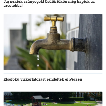
Jaj nektek szúnyogok! Csütörtökön még kaptok az
arcotokba!
Elsőfokú vízkorlátozást rendeltek el Pécsen