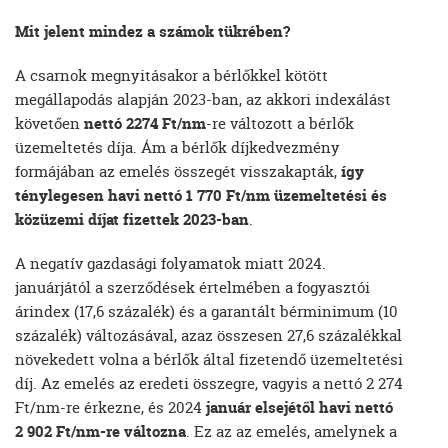
Mit jelent mindez a számok tükrében?
A csarnok megnyitásakor a bérlőkkel kötött
megállapodás alapján 2023-ban, az akkori indexálást
követően
nettó 2274 Ft/nm
-re változott a bérlők
üzemeltetés díja. Ám a bérlők díjkedvezmény
formájában az emelés összegét visszakapták,
így
ténylegesen havi nettó 1 770 Ft/nm üzemeltetési és
közüzemi díjat fizettek 2023-ban
.
A negatív gazdasági folyamatok miatt 2024.
januárjától a szerződések értelmében a fogyasztói
árindex (17,6 százalék) és a garantált bérminimum (10
százalék) változásával, azaz összesen 27,6 százalékkal
növekedett volna a bérlők által fizetendő üzemeltetési
díj. Az emelés az eredeti összegre, vagyis a nettó 2 274
Ft/nm-re érkezne, és 2024
január elsejétől havi nettó
2 902 Ft/nm-re változna
. Ez az az emelés, amelynek a