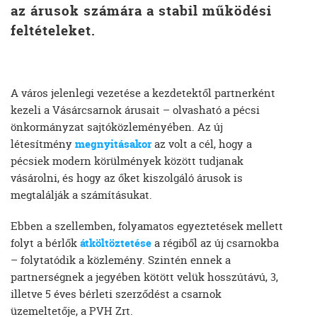
az árusok számára a stabil működési
feltételeket.
A város jelenlegi vezetése a kezdetektől partnerként
kezeli a Vásárcsarnok árusait – olvasható a pécsi
önkormányzat sajtóközleményében. Az új
létesítmény
megnyitásakor
az volt a cél, hogy a
pécsiek modern körülmények között tudjanak
vásárolni, és hogy az őket kiszolgáló árusok is
megtalálják a számításukat.
Ebben a szellemben, folyamatos egyeztetések mellett
folyt a bérlők
átköltöztetése
a régiből az új csarnokba
– folytatódik a közlemény. Szintén ennek a
partnerségnek a jegyében kötött velük hosszútávú, 3,
illetve 5 éves bérleti szerződést a csarnok
üzemeltetője, a PVH Zrt.