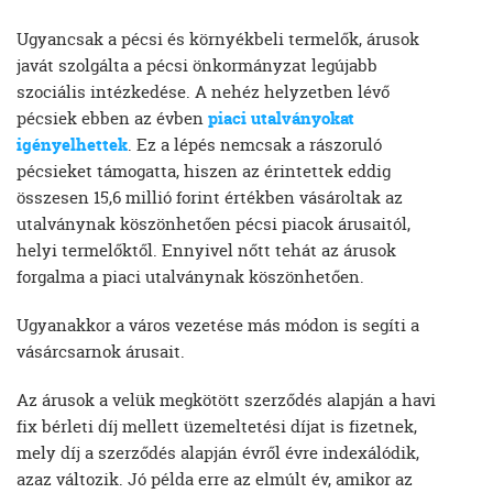
Ugyancsak a pécsi és környékbeli termelők, árusok
javát szolgálta a pécsi önkormányzat legújabb
szociális intézkedése. A nehéz helyzetben lévő
pécsiek ebben az évben
piaci utalványokat
igényelhettek
. Ez a lépés nemcsak a rászoruló
pécsieket támogatta, hiszen az érintettek eddig
összesen 15,6 millió forint értékben vásároltak az
utalványnak köszönhetően pécsi piacok árusaitól,
helyi termelőktől. Ennyivel nőtt tehát az árusok
forgalma a piaci utalványnak köszönhetően.
Ugyanakkor a város vezetése más módon is segíti a
vásárcsarnok árusait.
Az árusok a velük megkötött szerződés alapján a havi
fix bérleti díj mellett üzemeltetési díjat is fizetnek,
mely díj a szerződés alapján évről évre indexálódik,
azaz változik. Jó példa erre az elmúlt év, amikor az